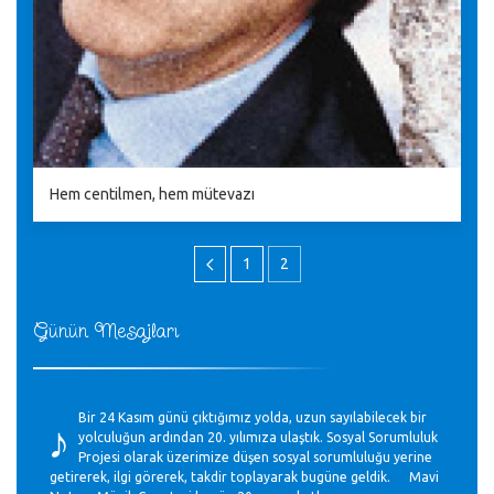
Hem centilmen, hem mütevazı
1
2
Günün Mesajları
♪
Bir 24 Kasım günü çıktığımız yolda, uzun sayılabilecek bir
yolculuğun ardından 20. yılımıza ulaştık. Sosyal Sorumluluk
Projesi olarak üzerimize düşen sosyal sorumluluğu yerine
getirerek, ilgi görerek, takdir toplayarak bugüne geldik. Mavi