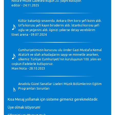
Nota e-Müzik Gazetesi bugün 20. yaşını kutluyor.
editör - 24.11.2025
♪
Kültür bakanlığı sınavında. Ankara thm koro şefi kızını aldı.
Urfa korusu şefi kayın biraderini aldı. İstanbul korosu şefi
oğlu ve yeğenini aldı. ilginizi çekerse detay verebilirim
ttnet arena - 09.07.2024
♪
Cumhuriyetimizin kurucusu ulu önder Gazi Mustafa Kemal
Atatürk ve silah arkadaşlarını saygı ve minnetle anarken,
ülkemiz Türkiye Cumhuriyeti’nin kuruluşunun 100. yılını en
coşkun ifadelerle kutluyoruz.
Mavi Nota - 28.10.2023
♪
Anadolu Güzel Sanatlar Liseleri Müzik Bölümlerinin Eğitim
Programları Sorunları
Gülşah Sargın Kaptaş - 28.10.2023
Kısa Mesaj yollamak için sisteme girmeniz gerekmektedir.
♪
Üye olmak istiyorum!
GEÇMİŞ OLSUN TÜRKİYE!
Mavi Nota - 07.02.2023