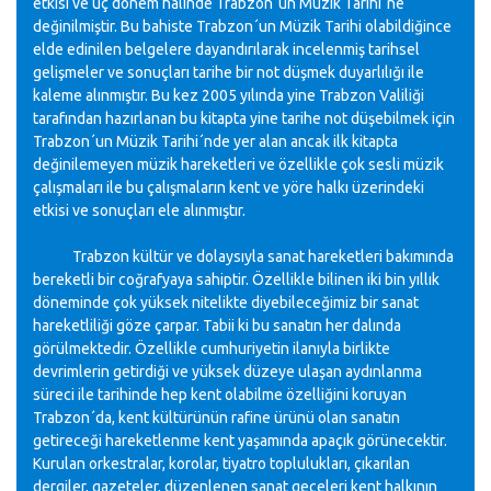
etkisi ve üç dönem halinde Trabzon´un Müzik Tarihi´ne
değinilmiştir. Bu bahiste Trabzon´un Müzik Tarihi olabildiğince
elde edinilen belgelere dayandırılarak incelenmiş tarihsel
gelişmeler ve sonuçları tarihe bir not düşmek duyarlılığı ile
kaleme alınmıştır. Bu kez 2005 yılında yine Trabzon Valiliği
tarafından hazırlanan bu kitapta yine tarihe not düşebilmek için
Trabzon´un Müzik Tarihi´nde yer alan ancak ilk kitapta
değinilemeyen müzik hareketleri ve özellikle çok sesli müzik
çalışmaları ile bu çalışmaların kent ve yöre halkı üzerindeki
etkisi ve sonuçları ele alınmıştır.
Trabzon kültür ve dolaysıyla sanat hareketleri bakımında
bereketli bir coğrafyaya sahiptir. Özellikle bilinen iki bin yıllık
döneminde çok yüksek nitelikte diyebileceğimiz bir sanat
hareketliliği göze çarpar. Tabii ki bu sanatın her dalında
görülmektedir. Özellikle cumhuriyetin ilanıyla birlikte
devrimlerin getirdiği ve yüksek düzeye ulaşan aydınlanma
süreci ile tarihinde hep kent olabilme özelliğini koruyan
Trabzon´da, kent kültürünün rafine ürünü olan sanatın
getireceği hareketlenme kent yaşamında apaçık görünecektir.
Kurulan orkestralar, korolar, tiyatro toplulukları, çıkarılan
dergiler, gazeteler, düzenlenen sanat geceleri kent halkının