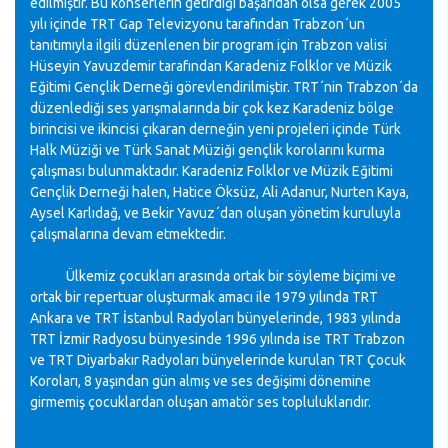
edilmiştir. Bu konserlerin getirdiği başarıdan olsa gerek 2005
yılı içinde TRT Gap Televizyonu tarafından Trabzon´un
tanıtımıyla ilgili düzenlenen bir program için Trabzon valisi
Hüseyin Yavuzdemir tarafından Karadeniz Folklor ve Müzik
Eğitimi Gençlik Derneği görevlendirilmiştir. TRT´nin Trabzon´da
düzenlediği ses yarışmalarında bir çok kez Karadeniz bölge
birincisi ve ikincisi çıkaran derneğin yeni projeleri içinde Türk
Halk Müziği ve Türk Sanat Müziği gençlik korolarını kurma
çalışması bulunmaktadır. Karadeniz Folklor ve Müzik Eğitimi
Gençlik Derneği halen, Hatice Öksüz, Ali Adanur, Nurten Kaya,
Aysel Karlıdağ, ve Bekir Yavuz´dan oluşan yönetim kuruluyla
çalışmalarına devam etmektedir.
Ülkemiz çocukları arasında ortak bir söyleme biçimi ve
ortak bir repertuar oluşturmak amacı ile 1979 yılında TRT
Ankara ve TRT İstanbul Radyoları bünyelerinde, 1983 yılında
TRT İzmir Radyosu bünyesinde 1996 yılında ise TRT Trabzon
ve TRT Diyarbakır Radyoları bünyelerinde kurulan TRT Çocuk
Koroları, 8 yaşından gün almış ve ses değişimi dönemine
girmemiş çocuklardan oluşan amatör ses topluluklarıdır.