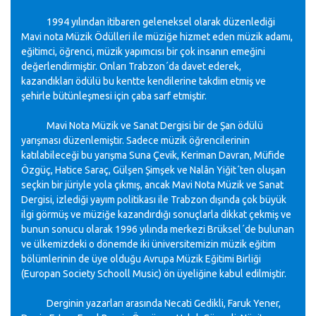
1994 yılından itibaren geleneksel olarak düzenlediği
Mavi nota Müzik Ödülleri ile müziğe hizmet eden müzik adamı,
eğitimci, öğrenci, müzik yapımcısı bir çok insanın emeğini
değerlendirmiştir. Onları Trabzon´da davet ederek,
kazandıkları ödülü bu kentte kendilerine takdim etmiş ve
şehirle bütünleşmesi için çaba sarf etmiştir.
Mavi Nota Müzik ve Sanat Dergisi bir de Şan ödülü
yarışması düzenlemiştir. Sadece müzik öğrencilerinin
katılabileceği bu yarışma Suna Çevik, Keriman Davran, Müfide
Özgüç, Hatice Saraç, Gülşen Şimşek ve Nalân Yiğit´ten oluşan
seçkin bir jüriyle yola çıkmış, ancak Mavi Nota Müzik ve Sanat
Dergisi, izlediği yayım politikası ile Trabzon dışında çok büyük
ilgi görmüş ve müziğe kazandırdığı sonuçlarla dikkat çekmiş ve
bunun sonucu olarak 1996 yılında merkezi Brüksel´de bulunan
ve ülkemizdeki o dönemde iki üniversitemizin müzik eğitim
bölümlerinin de üye olduğu Avrupa Müzik Eğitimi Birliği
(Europan Society Schooll Music) ön üyeliğine kabul edilmiştir.
Derginin yazarları arasında Necati Gedikli, Faruk Yener,