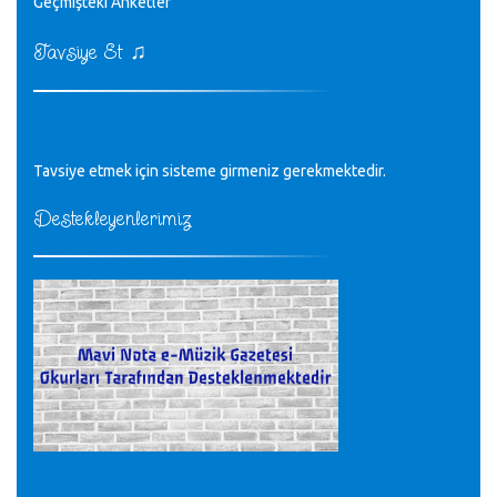
♪
Geçmişteki Anketler
sayın müfit bey bilgilerinizi kontrol edi 6440 sayılı cso
kurulrş kanununda 4 b diye bir tanım yoktur
CÜNEYT BALKIZ - 15.11.2022
♫
Tavsiye Et
Tüm Mesajlar
Tavsiye etmek için sisteme girmeniz gerekmektedir.
Destekleyenlerimiz