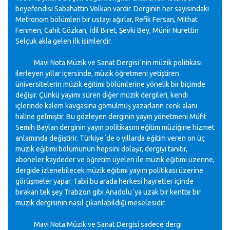
beyefendisi Sabahattin Volkan vardır. Derginin her sayısındaki
Metronom bölümleri bir ustayı ağırlar, Refik Fersan, Mithat
Fenmen, Cahit Gözkan, İdil Biret, Şevki Bey, Münir Nurettin
Selçuk akla gelen ilk isimlerdir.
Mavi Nota Müzik ve Sanat Dergisi´nin müzik politikası
ilerleyen yıllar içersinde, müzik öğretmeni yetiştiren
üniversitelerin müzik eğitimi bölümlerine yönelik bir biçimde
değişir. Çünkü yayımı süren diğer müzik dergileri, kendi
içlerinde kalem kavgasına gömülmüş yazarların cenk alanı
haline gelmiştir. Bu gözleyen derginin yayın yönetmeni Müfit
Semih Baylan derginin yayın politikasını eğitim müziğine hizmet
anlamında değiştirir. Türkiye´de o yıllarda eğitim veren on üç
müzik eğitimi bölümünün hepsini dolaşır, dergiyi tanıtır,
aboneler kaydeder ve öğretim üyeleri ile müzik eğitimi üzerine,
dergide izlenebilecek müzik eğitimi yayını politikası üzerine
görüşmeler yapar. Tabii bu arada herkesi hayretler içinde
bırakan tek şey Trabzon gibi Anadolu´ya uzak bir kentte bir
müzik dergisinin nasıl çıkarılabildiği meselesidir.
Mavi Nota Müzik ve Sanat Dergisi sadece dergi