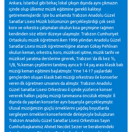
Ankara, İstanbul gibi birkaç lokal çıkışın dışında aynı çıkmazın
içinde olup ülkemiz müzik eğitimine gerekli kaliteyi
getirememişlerdir. İşte bu anlamda Trabzon Anadolu Güzel
Sanatlar Lisesi Müzik bölümünün gerçekleştirdiği çok sesli
koro ve orkestra çalışmaları okulun kısa geçmişine rağmen
kendinden söz ettirir düzeye ulaşmıştır. Trabzon Cumhuriyet
Ortaokulu müzik öğretmeni iken 1996 yılından Anadolu Güzel
Sanatlar Lisesi müzik öğretmenliğine atanan Gökay Pehlivan
okulun keman, orkestra, koro, müziksel işitme, müzik tarihi ve
müziksel yaratma derslerine girerek, Trabzon´da ilk kez ½,
1/8, ¾ keman çeşitlerini tanıtmış ayrıca 9-14 yaş arası klasik batı
müziği keman eğitimini başlatmıştır. Yine 14-17 yaşlardaki
gençlerden oluşan klasik bati müziği orkestrası ile konserler
veren ilk öğretmen unvanını da almıştır. Trabzon Anadolu
Güzel Sanatlar Lisesi Orkestrası il içinde yüzlerce konser
vererek halkın çağdaş müziği tanımasına öncülük etmiştir. İl
dışında da yapılan konserler aynı başarıyla gerçekleşmiştir.
Ulusal müziğimizin güçlü örneklerini çağdaş boyutlarda
sergileyen örnekleri konserlerinde dinleyiciyle buluşturan
Trabzon Anadolu Güzel Sanatlar Lisesi Orkestrası Sayın
Cumhurbaşkanımız Ahmet Necdet Sezer ve beraberindeki