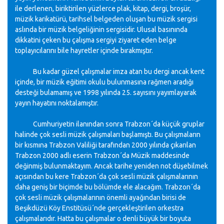
ile derlenen, biriktirilen yüzlerce plak, kitap, dergi, broşür,
müzik karikatürü, tarihsel belgeden oluşan bu müzik sergisi
aslında bir müzik belgeliğinin sergisidir. Ulusal basınında
dikkatini çeken bu çalışma sergiyi ziyaret eden belge
toplayıcılarını bile hayretler içinde bırakmıştır.
Bu kadar güzel çalışmalar imza atan bu dergi ancak kent
içinde, bir müzik eğitimi okulu bulunmasına rağmen aradığı
desteği bulamamış ve 1998 yılında 25. sayısını yayımlayarak
yayın hayatını noktalamıştır.
Cumhuriyetin ilanından sonra Trabzon´da küçük gruplar
halinde çok sesli müzik çalışmaları başlamıştı. Bu çalışmaların
bir kısmına Trabzon Valiliği tarafından 2000 yılında çıkarılan
Trabzon 2000 adlı eserin Trabzon´da Müzik maddesinde
değinmiş bulunmaktayım. Ancak tarihe yeniden not düşebilmek
açısından bu kere Trabzon´da çok sesli müzik çalışmalarının
daha geniş bir biçimde bu bölümde ele alacağım. Trabzon´da
çok sesli müzik çalışmalarının önemli ayağından birisi de
Beşikdüzü Köy Enstitüsü´nde gerçekleştirilen orkestra
çalışmalarıdır. Hatta bu çalışmalar o denli büyük bir boyuta