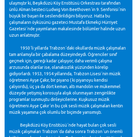
ulaşmıştır ki, Beşikdüzü Köy Enstitüsü Orkestrası tarafından
ünlü Alman besteci Ludwig Von Beethoven´in 9. Senfonisi´nin
büyük bir başarı ile seslendirildiğini biliyoruz. Hatta bu
çalışmaların öyküsünü gazeteci Mustafa Ekmekçi Hürriyet
Gazetesi´nde yayımlanan makalesinde bölümler halinde uzun
uzun anlatmıştır.
1950´li yıllarda Trabzon´daki okullarda müzik çalışmaları
tam anlamıyla bir çabalama düzeyindeydi. Öğrenciler sınıf
geçmek için, gereği kadar çalışıyor, daha verimli çalışma
arzusunda olanlar ise, olanaksızlık yüzünden körelip
gidiyorlardı. 1953, 1954 yıllarında, Trabzon Lisesi´nin müzik
öğretmeni Ayşe Çakır, bir piyano ( ki piyanoyu kendisi
çalıyordu), üç ya da dört keman, altı mandolin ve mükemmel
düzeyde yetişmiş korosuyla alışık olunmayan zenginlikte
programlar sunmuştu dinleyicilerine. Kuşkusuz müzik
öğretmeni Ayşe Çakır´ın bu çok sesli müzik çalışmaları kentin
müzik yaşamına çok olumlu bir biçimde yansımıştı.
Beşikdüzü Köy Enstitüsü´nde hayat bulan çok sesli
müzik çalışmaları Trabzon´da daha sonra Trabzon´un önemli