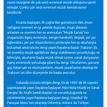
resmi müziğinin de çok sesli evrensel müzik olduğunu işaret
etmiştir. Çünkü çok sesli evrensel müzik demokrasinin
kendisidir.
İnsanla başlayan, ilk çağlardan günümüze dek, insan
varlığının önemini en iyi şekilde duyuran, insan olmanın
anlamını ve önemini her an anımsatan “Müzik Sanatı”nın
olağanüstü ilginç evreniyle, zengin hareketli, değişik, yer yer
eğlendirici, yer yer düşündürücü yönleriyle her ay okurlarıyla
buluşmak amacıyla bir dergi yayım hayatına başlar Trabzon´da.
Ve önemlisi müzik ağırlıklı bir dergi olabilmenin sorumluluğu ve
bilinciyle, okurlarını başta müzik olmak üzere, sanat dünyasının
ilginç evreninde yolculuğa çıkarır bu dergi. Okurlarının, gücüne
güç katan şair ve müzisyenlerin, müzik yazarlarının desteği ile
Trabzon´un ülke düzeyinde bir başka sesi olur.
Yukarıda sözünü ettiğim dergi, Ocak 1993´de ilk sayısını
yayımlayarak yayın hayatına başlayan Mavi Nota Müzik ve Sanat
Dergisi´dir. Müfit Semih Baylan´un sorumluluğunda ve
yönetiminde yayın hayatına başlayan dergi, İstanbul´da
Panoyat Abacı´nın çıkardığı Orkestra, Ankara´da Türkiye