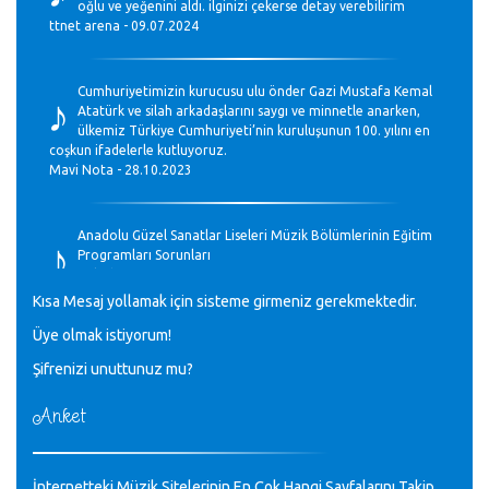
oğlu ve yeğenini aldı. ilginizi çekerse detay verebilirim
ttnet arena - 09.07.2024
♪
Cumhuriyetimizin kurucusu ulu önder Gazi Mustafa Kemal
Atatürk ve silah arkadaşlarını saygı ve minnetle anarken,
ülkemiz Türkiye Cumhuriyeti’nin kuruluşunun 100. yılını en
coşkun ifadelerle kutluyoruz.
Mavi Nota - 28.10.2023
♪
Anadolu Güzel Sanatlar Liseleri Müzik Bölümlerinin Eğitim
Programları Sorunları
Gülşah Sargın Kaptaş - 28.10.2023
Kısa Mesaj yollamak için sisteme girmeniz gerekmektedir.
♪
Üye olmak istiyorum!
GEÇMİŞ OLSUN TÜRKİYE!
Mavi Nota - 07.02.2023
Şifrenizi unuttunuz mu?
Anket
♪
30 yıl sonra karşılaşmak çok güzel Kurtuluş, teveccüh
etmişsin çok teşekkür ederim. Nerelerdesin? Bilgi verirsen
sevinirim, selamlar, sevgiler.
M.Semih Baylan - 08.01.2023
İnternetteki Müzik Sitelerinin En Çok Hangi Sayfalarını Takip