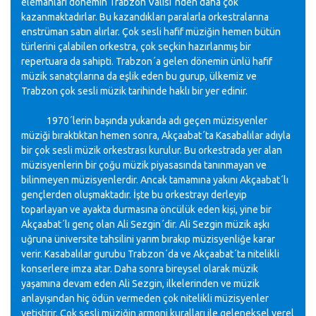
elemanları dönemin Trabzon Valisi´nden daha çok
kazanmaktadırlar. Bu kazandıkları paralarla orkestralarına
enstrüman satın alırlar. Çok sesli hafif müziğin hemen bütün
türlerini çalabilen orkestra, çok seçkin hazırlanmış bir
repertuara da sahipti. Trabzon´a gelen dönemin ünlü hafif
müzik sanatçılarına da eşlik eden bu gurup, ülkemiz ve
Trabzon çok sesli müzik tarihinde haklı bir yer edinir.
1970´lerin başında yukarıda adı geçen müzisyenler
müziği bıraktıktan hemen sonra, Akçaabat´ta Kasabalılar adıyla
bir çok sesli müzik orkestrası kurulur. Bu orkestrada yer alan
müzisyenlerin bir çoğu müzik piyasasında tanınmayan ve
bilinmeyen müzisyenlerdir. Ancak tamamına yakını Akçaabat´lı
gençlerden oluşmaktadır. İşte bu orkestrayı derleyip
toparlayan ve ayakta durmasına öncülük eden kişi, yine bir
Akçaabat´lı genç olan Ali Sezgin´dir. Ali Sezgin müzik aşkı
uğruna üniversite tahsilini yarım bırakıp müzisyenliğe karar
verir. Kasabalılar gurubu Trabzon´da ve Akçaabat´ta nitelikli
konserlere imza atar. Daha sonra bireysel olarak müzik
yaşamına devam eden Ali Sezgin, ilkelerinden ve müzik
anlayışından hiç ödün vermeden çok nitelikli müzisyenler
yetiştirir. Çok sesli müziğin armoni kuralları ile geleneksel yerel