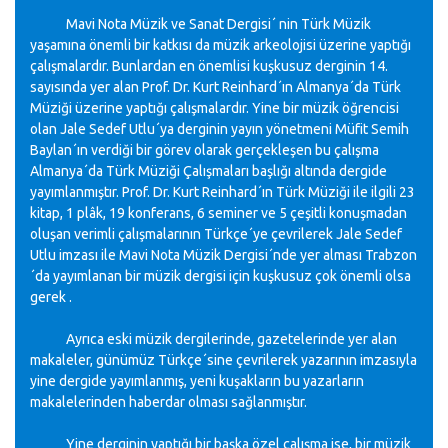
Mavi Nota Müzik ve Sanat Dergisi´ nin Türk Müzik
yaşamına önemli bir katkısı da müzik arkeolojisi üzerine yaptığı
çalışmalardır. Bunlardan en önemlisi kuşkusuz derginin 14.
sayısında yer alan Prof. Dr. Kurt Reinhard´ın Almanya´da Türk
Müziği üzerine yaptığı çalışmalardır. Yine bir müzik öğrencisi
olan Jale Sedef Utlu´ya derginin yayın yönetmeni Müfit Semih
Baylan´ın verdiği bir görev olarak gerçekleşen bu çalışma
Almanya´da Türk Müziği Çalışmaları başlığı altında dergide
yayımlanmıştır. Prof. Dr. Kurt Reinhard´ın Türk Müziği ile ilgili 23
kitap, 1 plâk, 19 konferans, 6 seminer ve 5 çeşitli konuşmadan
oluşan verimli çalışmalarının Türkçe´ye çevrilerek Jale Sedef
Utlu imzası ile Mavi Nota Müzik Dergisi´nde yer alması Trabzon
´da yayımlanan bir müzik dergisi için kuşkusuz çok önemli olsa
gerek .
Ayrıca eski müzik dergilerinde, gazetelerinde yer alan
makaleler, günümüz Türkçe´sine çevrilerek yazarının imzasıyla
yine dergide yayımlanmış, yeni kuşakların bu yazarların
makalelerinden haberdar olması sağlanmıştır.
Yine derginin yaptığı bir başka özel çalışma ise, bir müzik