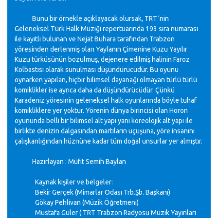
Bunu bir örnekle açıklayacak olursak, TRT´nin
Geleneksel Türk Halk Müziği repertuarında 193 sıra numarası
ile kayıtlı bulunan ve Nejat Buhara tarafından Trabzon
yöresinden derlenmiş olan Yaylanın Çimenine Kuzu Yayılır
Kuzu türküsünün bozulmuş, dejenere edilmiş halinin Faroz
Kolbastısı olarak sunulması düşündürücüdür. Bu oyunu
oynarken yapılan, hiçbir bilimsel dayanağı olmayan türlü türlü
komiklikler ise ayrıca daha da düşündürücüdür. Çünkü
Karadeniz yöresinin geleneksel halk oyunlarında böyle tuhaf
komikliklere yer yoktur. Yörenin dünya birincisi olan Horon
oyununda belli bir bilimsel alt yapı yani koreolojik alt yapı ile
birlikte denizin dalgasından martıların uçuşuna, yöre insanını
çalışkanlığından hüznüne kadar tüm doğal unsurlar yer almıştır.
Hazırlayan : Müfit Semih Baylan
Kaynak kişiler ve belgeler:
Bekir Gerçek (Mimarlar Odası Trb.Şb. Başkanı)
Gökay Pehlivan (Müzik Öğretmeni)
Mustafa Güler ( TRT Trabzon Radyosu Müzik Yayınları