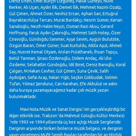
Deniz Erten, Emel Burçin Özgüneş, Haluk Güneyli, Nüvit
Berker, Ali Uçan, Aydın İlik, Demet İlik, Mehmet Nazmi Özalp,
Gül Çimen, Ahmet Özer, Nevhiz Ercan, Ayhan Sarı, Ertuğrul
Bayraktar,Hülya Tarcan, Murat Bardakçı, Nesrin Sümer, Kenan
Sarıalioğlu, Nezih Halim Neyzi, Osman Razi Aksu, Gerard
Hoffnung, Faruk Aydın Çakıroğlu, Mehmet Salih Holep, Özer
Ciravoğlu, Gündoğdu Sanımer, Ayşe Sevim, Aygün Bulutöte,
Özgün Baran, Ömer Güner, Suat Kurtuldu, Attila Aşut, Ahmet
Say, Nusret Kemal Otyam, Arslan Pulathaneli, İhsan Topçu,
Betül Tarıman, Şinasi Özdenoğlu, Didem Andaç, Ali Ulvi
Özdemir, Selahattin Gündoğdu, İdil Biret, Deniz Banoğlu, Koral
Çalgan, M.Hakan Cevher, Gül Çimen, Suna Çevik, Salih
Aydoğan, Sefai Acay, Nalan Yiğit, Seçkin Gökbudak, Selmin
Tufan, Yılmaz Şendurur, Can Karahan, Efe Akbulut ve adını
daha buraya yazamayacağımız kadar çok müzik yazarı
bulunmaktadır.
Mavi Nota Müzik ve Sanat Dergisi´nin gerçekleştirdiği bir
diğer etkinlik ise, Trabzon´da Mahmut Goloğlu Kültür Merkezi
´nde 1993 ve 1994 yıllarında üç kez açtığı Müzik Sergileridir.
Derginin arşivinde biriken binlerce müzik belgesi, ve derginin
yayın yönetmeni Müfit Semih Baylan tarafından bir arı titizliği