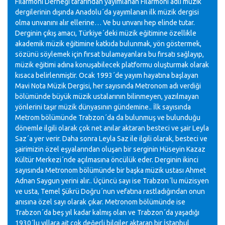
Filarmoni Derneği tarafından yayımlanan Filarmoni adlı müzik
dergilerinin dışında Anadolu´da yayımlanan ilk müzik dergisi
olma unvanını alır ellerine… Ve bu unvanı hep elinde tutar.
Derginin çıkış amacı, Türkiye´deki müzik eğitimine özellikle
akademik müzik eğitimine katkıda bulunmak, yön göstermek,
sözünü söylemek için fırsat bulamayanlara bu fırsatı sağlayıp,
müzik eğitimi adına konuşabilecek platformu oluşturmak olarak
kısaca belirlenmiştir. Ocak 1993´de yayım hayatına başlayan
Mavi Nota Müzik Dergisi, her sayısında Metronom adı verdiği
bölümünde büyük müzik ustalarının bilinmeyen, yazılmayan
yönlerini taşır müzik dünyasının gündemine.. İlk sayısında
Metrom bölümünde Trabzon´da da bulunmuş ve bulunduğu
dönemle ilgili olarak çok net anılar aktaran besteci ve şair Leyla
Saz´a yer verir. Daha sonra Leyla Saz ile ilgili olarak, besteci ve
şairimizin özel eşyalarından oluşan bir serginin Hüseyin Kazaz
Kültür Merkezi´nde açılmasına öncülük eder. Derginin ikinci
sayısında Metronom bölümünde bir başka müzik ustası Ahmet
Adnan Saygun yerini alır.. Üçüncü sayı ise Trabzon´lu müzisyen
ve usta, Temel Şükrü Doğru´nun vefatına rastladığından onun
anısına özel sayı olarak çıkar. Metronom bölümünde ise
Trabzon´da beş yıl kadar kalmış olan ve Trabzon´da yaşadığı
1930´lu yıllara ait çok değerli bilgiler aktaran bir İstanbul