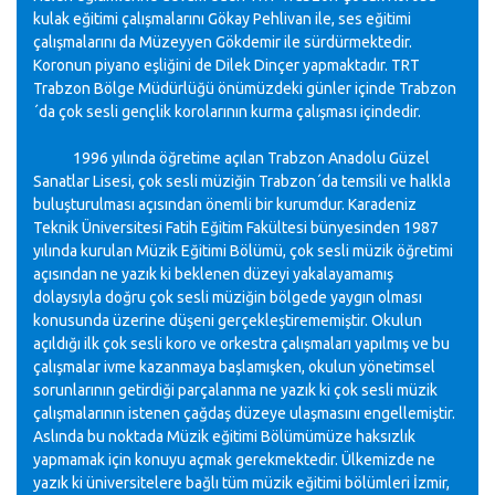
kulak eğitimi çalışmalarını Gökay Pehlivan ile, ses eğitimi
çalışmalarını da Müzeyyen Gökdemir ile sürdürmektedir.
Koronun piyano eşliğini de Dilek Dinçer yapmaktadır. TRT
Trabzon Bölge Müdürlüğü önümüzdeki günler içinde Trabzon
´da çok sesli gençlik korolarının kurma çalışması içindedir.
1996 yılında öğretime açılan Trabzon Anadolu Güzel
Sanatlar Lisesi, çok sesli müziğin Trabzon´da temsili ve halkla
buluşturulması açısından önemli bir kurumdur. Karadeniz
Teknik Üniversitesi Fatih Eğitim Fakültesi bünyesinden 1987
yılında kurulan Müzik Eğitimi Bölümü, çok sesli müzik öğretimi
açısından ne yazık ki beklenen düzeyi yakalayamamış
dolaysıyla doğru çok sesli müziğin bölgede yaygın olması
konusunda üzerine düşeni gerçekleştirememiştir. Okulun
açıldığı ilk çok sesli koro ve orkestra çalışmaları yapılmış ve bu
çalışmalar ivme kazanmaya başlamışken, okulun yönetimsel
sorunlarının getirdiği parçalanma ne yazık ki çok sesli müzik
çalışmalarının istenen çağdaş düzeye ulaşmasını engellemiştir.
Aslında bu noktada Müzik eğitimi Bölümümüze haksızlık
yapmamak için konuyu açmak gerekmektedir. Ülkemizde ne
yazık ki üniversitelere bağlı tüm müzik eğitimi bölümleri İzmir,