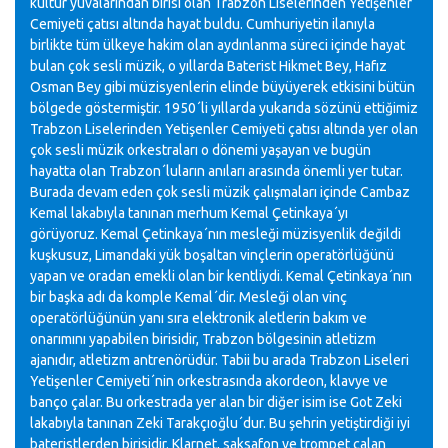
kültür yuvalarından birisi olan Trabzon Liselerinden Yetişenler
Cemiyeti çatısı altında hayat buldu. Cumhuriyetin ilanıyla
birlikte tüm ülkeye hakim olan aydınlanma süreci içinde hayat
bulan çok sesli müzik, o yıllarda Baterist Hikmet Bey, Hafız
Osman Bey gibi müzisyenlerin elinde büyüyerek etkisini bütün
bölgede göstermiştir. 1950´li yıllarda yukarıda sözünü ettiğimiz
Trabzon Liselerinden Yetişenler Cemiyeti çatısı altında yer olan
çok sesli müzik orkestraları o dönemi yaşayan ve bugün
hayatta olan Trabzon´luların anıları arasında önemli yer tutar.
Burada devam eden çok sesli müzik çalışmaları içinde Cambaz
Kemal lakabıyla tanınan merhum Kemal Çetinkaya´yı
görüyoruz. Kemal Çetinkaya´nın mesleği müzisyenlik değildi
kuşkusuz, Limandaki yük boşaltan vinçlerin operatörlüğünü
yapan ve oradan emekli olan bir kentliydi. Kemal Çetinkaya´nın
bir başka adı da komple Kemal´dir. Mesleği olan vinç
operatörlüğünün yanı sıra elektronik aletlerin bakım ve
onarımını yapabilen birisidir, Trabzon bölgesinin atletizm
ajanıdır, atletizm antrenörüdür. Tabii bu arada Trabzon Liseleri
Yetişenler Cemiyeti´nin orkestrasında akordeon, klavye ve
banço çalar. Bu orkestrada yer alan bir diğer isim ise Got Zeki
lakabıyla tanınan Zeki Tarakçıoğlu´dur. Bu şehrin yetiştirdiği iyi
bateristlerden birisidir. Klarnet, saksafon ve trompet çalan