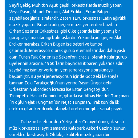
Seyfi Çekiç, Muhittin Aşut, çeşitli orkestralarda müzik yapan
Veysi Pasin, Ahmet Demirci, Akif Erdiker, Erkan Bilgen
sayabileceğimiz isimlerdir. Zaten TLYC orkestrası Latin ağırlıklı
müzik yapardı. Burada adı geçen müzisyenlerden bazıları
Orhan Sezener Orkestrası gibi ülke çapında isim yapmış bir
gurupta çalma olanağı bulmuşlardır. Yukarıda adı geçen Akif
Erdiker marakas, Erkan Bilgen ise bateri ve tumba
çalarlardı.Jenerasyon olarak gurup elemanlarından daha yaşlı
olan Turan Faik Gönen ise Saksofon icracısı olarak katılır gurup
üyelerinin arasına. 1960´ların başından itibaren yukarıda adını
saydığımız isimler yerlerini yeni jenerasyona bırakmaya
başlamıştır. Bu yeni jenerasyonun içinde Got zeki lakabıyla
tanınan Zeki Tarakçıoğlu´nun yerine Rasim Üngör gelir.
Orkestranın akordeon icracısı ise Ertan Gençsoy´dur.
Trompette Hasan Demirkılıç, gitarda ise Albay Necdet Tunçman
´ın oğlu Nejat Tunçman´dır. Nejat Tunçman, Trabzon´da ilk
elektro gitarı kendi imkanlarıyla türeten bir gitar sanatçısıydı.
Trabzon Liselerinden Yetişenler Cemiyeti´nin çok sesli
müzik orkestrası aynı zamanda Kalepark Askeri Gazino´sunun
sürekli orkestrasıydı. Oldukça kaliteli müzik yapan bir