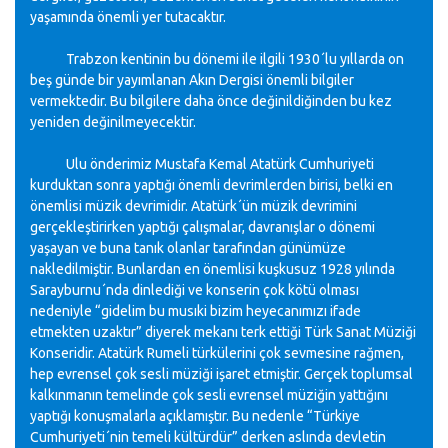
yaşamında önemli yer tutacaktır.
Trabzon kentinin bu dönemi ile ilgili 1930´lu yıllarda on
beş günde bir yayımlanan Akın Dergisi önemli bilgiler
vermektedir. Bu bilgilere daha önce değinildiğinden bu kez
yeniden değinilmeyecektir.
Ulu önderimiz Mustafa Kemal Atatürk Cumhuriyeti
kurduktan sonra yaptığı önemli devrimlerden birisi, belki en
önemlisi müzik devrimidir. Atatürk´ün müzik devrimini
gerçekleştirirken yaptığı çalışmalar, davranışlar o dönemi
yaşayan ve buna tanık olanlar tarafından günümüze
nakledilmiştir. Bunlardan en önemlisi kuşkusuz 1928 yılında
Sarayburnu´nda dinlediği ve konserin çok kötü olması
nedeniyle “gidelim bu musıki bizim heyecanımızı ifade
etmekten uzaktır” diyerek mekanı terk ettiği Türk Sanat Müziği
Konseridir. Atatürk Rumeli türkülerini çok sevmesine rağmen,
hep evrensel çok sesli müziği işaret etmiştir. Gerçek toplumsal
kalkınmanın temelinde çok sesli evrensel müziğin yattığını
yaptığı konuşmalarla açıklamıştır. Bu nedenle “Türkiye
Cumhuriyeti´nin temeli kültürdür” derken aslında devletin