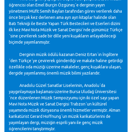
öğrencisi olan Emel Burçin Özgüneş´e derginin yayın
yönetmeni Müfit Semih Baylan tarafından görev verilerek daha
önce birçok kez derlenen ama ayrı ayrı kitaplar halinde olan
Batı Tekniği ile Beste Yapan Türk Bestecileri ve Eserleri dizini
ilk kez Mavi Nota Müzik ve Sanat Dergisi´nde günümüz Türkçe
´sine çevrilerek sade bir dille yeni kuşakların anlayabileceği
biçimde yayımlanmıştır.
Derginin müzik ödülü kazanan Deniz Ertan´ın İngiltere
´den Türkçe´ye çevirerek gönderdiği ve makale haline getirdiği
özellikle oda müziği üzerine makaleler, genç kuşaklara ulaşan,
dergide yayımlanmış önemli müzik bilimi yazılarıdır.
Anadolu Güzel Sanatlar Liselerinin, Anadolu´da
yaygınlaşmaya başlaması üzerine Bursa Uludağ Üniversitesi
´nce düzenlenen Müzik Sempozyumu için iki özel sayı yapan
Mavi Nota Müzik ve Sanat Dergisi Trabzon´un kültürel
yaşamında müzik dünyasına önemli hizmetler vermiştir. Alman
karikatürist Gerard Hoffnung´un müzik karikatürlerini de
yayımlayan dergi, müziğin esprili yanı ile genç müzik
öğrencilerini tanıştırmıştır.