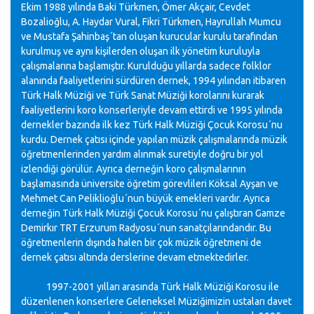
Ekim 1988 yılında Baki Türkmen, Ömer Akçair, Cevdet
Bozalioğlu, A. Haydar Vural, Fikri Türkmen, Hayrullah Mumcu
ve Mustafa Şahinbaş´tan oluşan kurucular kurulu tarafından
kurulmuş ve aynı kişilerden oluşan ilk yönetim kuruluyla
çalışmalarına başlamıştır. Kurulduğu yıllarda sadece folklor
alanında faaliyetlerini sürdüren dernek, 1994 yılından itibaren
Türk Halk Müziği ve Türk Sanat Müziği korolarını kurarak
faaliyetlerini koro konserleriyle devam ettirdi ve 1995 yılında
dernekler bazında ilk kez Türk Halk Müziği Çocuk Korosu´nu
kurdu. Dernek çatısı içinde yapılan müzik çalışmalarında müzik
öğretmenlerinden yardım alınmak suretiyle doğru bir yol
izlendiği görülür. Ayrıca derneğin koro çalışmalarının
başlamasında üniversite öğretim görevlileri Köksal Ayşan ve
Mehmet Can Peliklioğlu´nun büyük emekleri vardır. Ayrıca
derneğin Türk Halk Müziği Çocuk Korosu´nu çalıştıran Gamze
Demirkır TRT Erzurum Radyosu´nun sanatçılarındandır. Bu
öğretmenlerin dışında halen bir çok müzik öğretmeni de
dernek çatısı altında derslerine devam etmektedirler.
1997-2001 yılları arasında Türk Halk Müziği Korosu ile
düzenlenen konserlere Geleneksel Müziğimizin ustaları davet