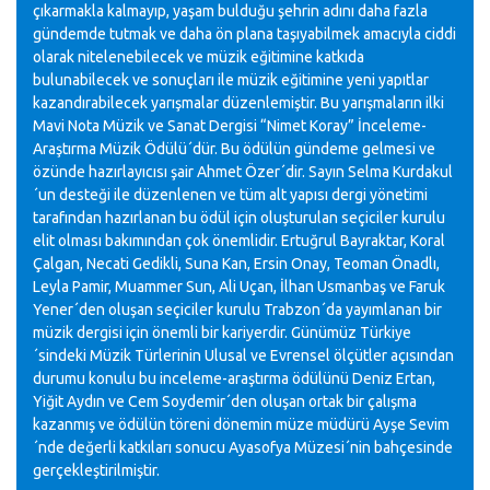
çıkarmakla kalmayıp, yaşam bulduğu şehrin adını daha fazla
gündemde tutmak ve daha ön plana taşıyabilmek amacıyla ciddi
olarak nitelenebilecek ve müzik eğitimine katkıda
bulunabilecek ve sonuçları ile müzik eğitimine yeni yapıtlar
kazandırabilecek yarışmalar düzenlemiştir. Bu yarışmaların ilki
Mavi Nota Müzik ve Sanat Dergisi “Nimet Koray” İnceleme-
Araştırma Müzik Ödülü´dür. Bu ödülün gündeme gelmesi ve
özünde hazırlayıcısı şair Ahmet Özer´dir. Sayın Selma Kurdakul
´un desteği ile düzenlenen ve tüm alt yapısı dergi yönetimi
tarafından hazırlanan bu ödül için oluşturulan seçiciler kurulu
elit olması bakımından çok önemlidir. Ertuğrul Bayraktar, Koral
Çalgan, Necati Gedikli, Suna Kan, Ersin Onay, Teoman Önadlı,
Leyla Pamir, Muammer Sun, Ali Uçan, İlhan Usmanbaş ve Faruk
Yener´den oluşan seçiciler kurulu Trabzon´da yayımlanan bir
müzik dergisi için önemli bir kariyerdir. Günümüz Türkiye
´sindeki Müzik Türlerinin Ulusal ve Evrensel ölçütler açısından
durumu konulu bu inceleme-araştırma ödülünü Deniz Ertan,
Yiğit Aydın ve Cem Soydemir´den oluşan ortak bir çalışma
kazanmış ve ödülün töreni dönemin müze müdürü Ayşe Sevim
´nde değerli katkıları sonucu Ayasofya Müzesi´nin bahçesinde
gerçekleştirilmiştir.