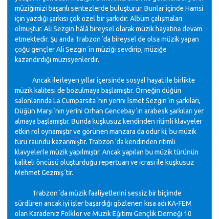
müziğimizi başarılı sentezlerde buluşturur. Bunlar içinde Hamsi
için yazdığı şarkısı çok özel bir şarkıdır. Albüm çalışmaları
olmuştur. Ali Sezgin hâlâ bireysel olarak müzik hayatına devam
etmektedir. Şu anda Trabzon´da bireysel de olsa müzik yapan
çoğu gençler Ali Sezgin´in müziği sevdirip, müziğe
kazandırdığı müzisyenlerdir.
Ancak ilerleyen yıllar içersinde sosyal hayat ile birlikte
müzik kalitesi de bozulmaya başlamıştır. Örneğin düğün
salonlarında La Cumparsita´nın yerini İsmet Sezgin´in şarkıları,
Düğün Marşı´nın yerini Orhan Gencebay´ın arabesk şarkıları yer
almaya başlamıştır. Bunda kuşkusuz kendinden ritimli klavyeler
etkin rol oynamıştır ve görünen manzara da odur ki, bu müzik
türü raundu kazanmıştır. Trabzon´da kendinden ritimli
klavyelerle müzik yapılmıştır. Ancak yapılan bu müzik türünün
kaliteli öncüsü oluşturduğu repertuarı ve icrası ile kuşkusuz
Mehmet Gezmiş´tir.
Trabzon´da müzik faaliyetlerini sessiz bir biçimde
sürdüren ancak iyi işler başardığı gözlenen kısa adı KA-FEM
olan Karadeniz Folklor ve Müzik Eğitimi Gençlik Derneği 10