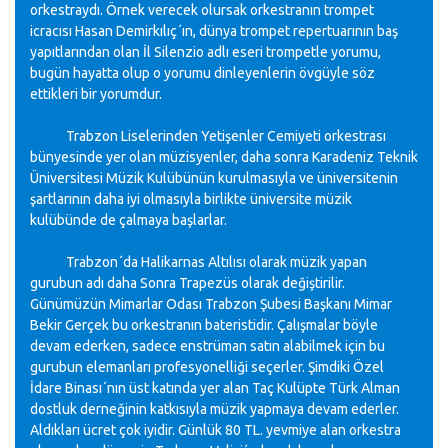
orkestraydı. Örnek verecek olursak orkestranın trompet
icracısı Hasan Demirkılıç´ın, dünya trompet repertuarının baş
yapıtlarından olan İl Silenzio adlı eseri trompetle yorumu,
bugün hayatta olup o yorumu dinleyenlerin övgüyle söz
ettikleri bir yorumdur.
Trabzon Liselerinden Yetişenler Cemiyeti orkestrası
bünyesinde yer olan müzisyenler, daha sonra Karadeniz Teknik
Üniversitesi Müzik Kulübünün kurulmasıyla ve üniversitenin
şartlarının daha iyi olmasıyla birlikte üniversite müzik
kulübünde de çalmaya başlarlar.
Trabzon´da Halikarnas Altılısı olarak müzik yapan
gurubun adı daha Sonra Trapezüs olarak değiştirilir.
Günümüzün Mimarlar Odası Trabzon Şubesi Başkanı Mimar
Bekir Gerçek bu orkestranın bateristidir. Çalışmalar böyle
devam ederken, sadece enstrüman satın alabilmek için bu
gurubun elemanları profesyonelliği seçerler. Şimdiki Özel
İdare Binası´nın üst katında yer alan Taç Kulüpte Türk Alman
dostluk derneğinin katkısıyla müzik yapmaya devam ederler.
Aldıkları ücret çok iyidir. Günlük 80 TL. yevmiye alan orkestra