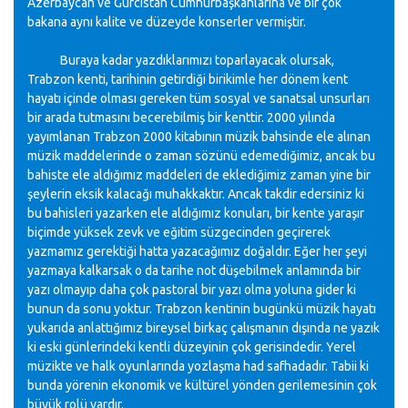
Azerbaycan ve Gürcistan Cumhurbaşkanlarına ve bir çok
bakana aynı kalite ve düzeyde konserler vermiştir.
Buraya kadar yazdıklarımızı toparlayacak olursak,
Trabzon kenti, tarihinin getirdiği birikimle her dönem kent
hayatı içinde olması gereken tüm sosyal ve sanatsal unsurları
bir arada tutmasını becerebilmiş bir kenttir. 2000 yılında
yayımlanan Trabzon 2000 kitabının müzik bahsinde ele alınan
müzik maddelerinde o zaman sözünü edemediğimiz, ancak bu
bahiste ele aldığımız maddeleri de eklediğimiz zaman yine bir
şeylerin eksik kalacağı muhakkaktır. Ancak takdir edersiniz ki
bu bahisleri yazarken ele aldığımız konuları, bir kente yaraşır
biçimde yüksek zevk ve eğitim süzgecinden geçirerek
yazmamız gerektiği hatta yazacağımız doğaldır. Eğer her şeyi
yazmaya kalkarsak o da tarihe not düşebilmek anlamında bir
yazı olmayıp daha çok pastoral bir yazı olma yoluna gider ki
bunun da sonu yoktur. Trabzon kentinin bugünkü müzik hayatı
yukarıda anlattığımız bireysel birkaç çalışmanın dışında ne yazık
ki eski günlerindeki kentli düzeyinin çok gerisindedir. Yerel
müzikte ve halk oyunlarında yozlaşma had safhadadır. Tabii ki
bunda yörenin ekonomik ve kültürel yönden gerilemesinin çok
büyük rolü vardır.