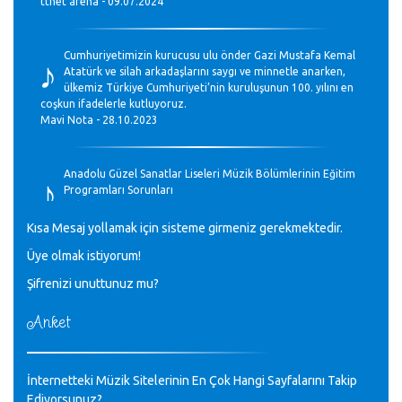
ttnet arena - 09.07.2024
♪
Cumhuriyetimizin kurucusu ulu önder Gazi Mustafa Kemal
Atatürk ve silah arkadaşlarını saygı ve minnetle anarken,
ülkemiz Türkiye Cumhuriyeti’nin kuruluşunun 100. yılını en
coşkun ifadelerle kutluyoruz.
Mavi Nota - 28.10.2023
♪
Anadolu Güzel Sanatlar Liseleri Müzik Bölümlerinin Eğitim
Programları Sorunları
Gülşah Sargın Kaptaş - 28.10.2023
Kısa Mesaj yollamak için sisteme girmeniz gerekmektedir.
♪
Üye olmak istiyorum!
GEÇMİŞ OLSUN TÜRKİYE!
Mavi Nota - 07.02.2023
Şifrenizi unuttunuz mu?
Anket
♪
30 yıl sonra karşılaşmak çok güzel Kurtuluş, teveccüh
etmişsin çok teşekkür ederim. Nerelerdesin? Bilgi verirsen
sevinirim, selamlar, sevgiler.
M.Semih Baylan - 08.01.2023
İnternetteki Müzik Sitelerinin En Çok Hangi Sayfalarını Takip
Ediyorsunuz?