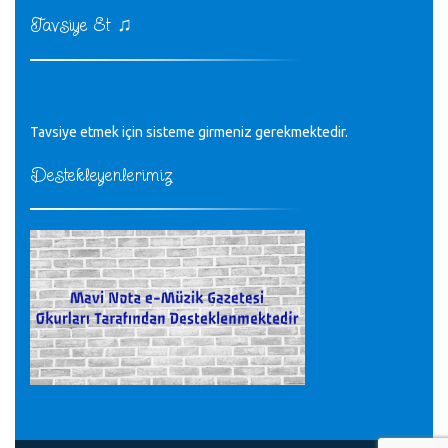
CÜNEYT BALKIZ - 15.11.2022
♫
Tavsiye Et
Tüm Mesajlar
Tavsiye etmek için sisteme girmeniz gerekmektedir.
Destekleyenlerimiz