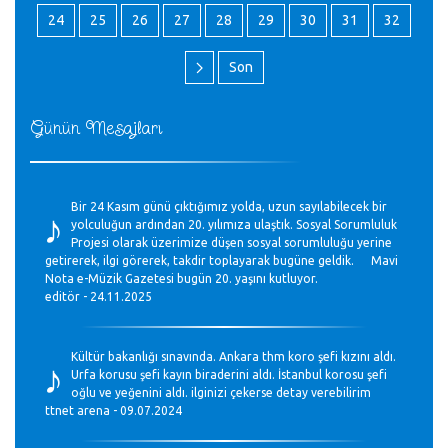
24
25
26
27
28
29
30
31
32
Son
Günün Mesajları
♪
Bir 24 Kasım günü çıktığımız yolda, uzun sayılabilecek bir
yolculuğun ardından 20. yılımıza ulaştık. Sosyal Sorumluluk
Projesi olarak üzerimize düşen sosyal sorumluluğu yerine
getirerek, ilgi görerek, takdir toplayarak bugüne geldik. Mavi
Nota e-Müzik Gazetesi bugün 20. yaşını kutluyor.
editör - 24.11.2025
♪
Kültür bakanlığı sınavında. Ankara thm koro şefi kızını aldı.
Urfa korusu şefi kayın biraderini aldı. İstanbul korosu şefi
oğlu ve yeğenini aldı. ilginizi çekerse detay verebilirim
ttnet arena - 09.07.2024