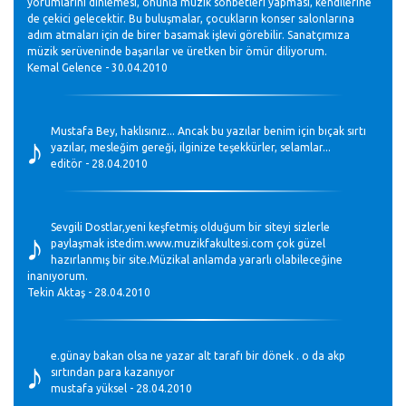
yorumlarını dinlemesi, onunla müzik sohbetleri yapması, kendilerine
de çekici gelecektir. Bu buluşmalar, çocukların konser salonlarına
adım atmaları için de birer basamak işlevi görebilir. Sanatçımıza
müzik serüveninde başarılar ve üretken bir ömür diliyorum.
Kemal Gelence - 30.04.2010
♪
Mustafa Bey, haklısınız... Ancak bu yazılar benim için bıçak sırtı
yazılar, mesleğim gereği, ilginize teşekkürler, selamlar...
editör - 28.04.2010
♪
Sevgili Dostlar,yeni keşfetmiş olduğum bir siteyi sizlerle
paylaşmak istedim.www.muzikfakultesi.com çok güzel
hazırlanmış bir site.Müzikal anlamda yararlı olabileceğine
inanıyorum.
Tekin Aktaş - 28.04.2010
♪
e.günay bakan olsa ne yazar alt tarafı bir dönek . o da akp
sırtından para kazanıyor
mustafa yüksel - 28.04.2010