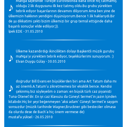
♪
Manga sayesinde Türkiye Eurovisionda daha önce hiç tatmamış
olduğu 2.lik duygusunu ilk kez tatmış oldu.Bu grubu yürekten
tebrik ediyor başarılarının devamını diliyorum Ama ben yine de
ülkemizin hakkının yendiğini düşünüyorum.Bence 1.lik haklarıydı.Bir
de şu dikkatimi çekti bizim ülkemizi bir grup temsil ettiğinde daha
başarılı sonuçlar elde ediliyor;)).
İpek EDE - 31.05.2010
♪
Ülkeme kazandırdığı ikincilikten dolayı Başkentli müzik gurubu
maNga'yı yürekten tebrik ediyor, teşekkürlerimi sunuyorum. :)
Elvan Duygu Gülay - 30.05.2010
♪
doğrudur Bill Evans en büyüklerden biri ama Art Tatum daha mı
az önemli.A.Tatum'u zikretmemesi bir eksiklik bence. Kendisi
çekinmiş biz söyleyelim o zaman: en büyük türk caz piyanisti
Tuna Ötenel'dir. En iyi caz klavuzu da Cüneyt Sermet'in jazın İçinden
kitabıdır.Hiç bir şeyi beğenmeyen 'aksi adam' Cüneyt Sermet'e saygım
sonsuzdur (müzik tarihinde Wagner,Bruckner gibi besteciler olmasa
da olurdu dese de Bach'a hiç önem vermese de)
mustafa yüksel - 26.05.2010