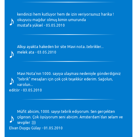
♪
kendinizi hem kutluyor hem de izin veriyorsunuz harika !
okuyucu mağdur olmuş kimin umurunda
mustafa yüksel - 05.05.2010
♪
Alkışı ayakta hakeden bir site Mavi nota..tebrikler...
melek ata - 03.05.2010
♪
Mavi Nota'nın 1000. sayıya ulaşması nedeniyle gönderdiğiniz
"tebrik" mesajları için çok çok teşekkür ederim. Sağolun,
varolun...
editör - 03.05.2010
♪
Müfit abicim, 1000. sayıyı tebrik ediyorum. Sen gerçekten
çılgınsın. Çok öpüyorum seni abicim. Amsterdam'dan selam ve
sevgiler :)))
Elvan Duygu Gülay - 01.05.2010