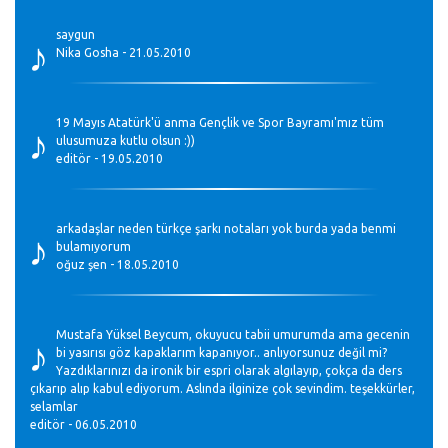
♪
saygun
Nika Gosha - 21.05.2010
♪
19 Mayıs Atatürk'ü anma Gençlik ve Spor Bayramı'mız tüm
ulusumuza kutlu olsun :))
editör - 19.05.2010
♪
arkadaşlar neden türkçe şarkı notaları yok burda yada benmi
bulamıyorum
oğuz şen - 18.05.2010
♪
Mustafa Yüksel Beycum, okuyucu tabii umurumda ama gecenin
bi yasırısı göz kapaklarım kapanıyor.. anlıyorsunuz değil mi?
Yazdıklarınızı da ironik bir espri olarak algılayıp, çokça da ders
çıkarıp alıp kabul ediyorum. Aslında ilginize çok sevindim. teşekkürler,
selamlar
editör - 06.05.2010