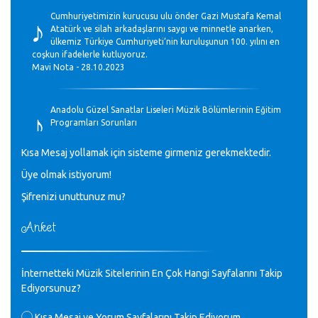
♪
Cumhuriyetimizin kurucusu ulu önder Gazi Mustafa Kemal
Atatürk ve silah arkadaşlarını saygı ve minnetle anarken,
ülkemiz Türkiye Cumhuriyeti’nin kuruluşunun 100. yılını en
coşkun ifadelerle kutluyoruz.
Mavi Nota - 28.10.2023
♪
Anadolu Güzel Sanatlar Liseleri Müzik Bölümlerinin Eğitim
Programları Sorunları
Gülşah Sargın Kaptaş - 28.10.2023
Kısa Mesaj yollamak için sisteme girmeniz gerekmektedir.
♪
Üye olmak istiyorum!
GEÇMİŞ OLSUN TÜRKİYE!
Mavi Nota - 07.02.2023
Şifrenizi unuttunuz mu?
Anket
♪
30 yıl sonra karşılaşmak çok güzel Kurtuluş, teveccüh
etmişsin çok teşekkür ederim. Nerelerdesin? Bilgi verirsen
sevinirim, selamlar, sevgiler.
M.Semih Baylan - 08.01.2023
İnternetteki Müzik Sitelerinin En Çok Hangi Sayfalarını Takip
Ediyorsunuz?
Değerli Müfit hocama en içten sevgi saygılarımı iletin
Kısa Mesaj ve Yorum Sayfalarını Takip Ediyorum