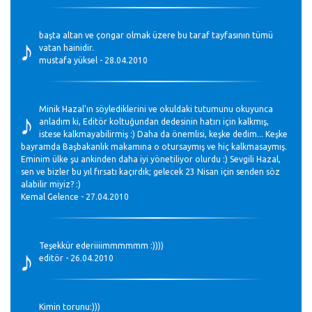
♪
başta altan ve çongar olmak üzere bu taraf tayfasının tümü
vatan hainidir.
mustafa yüksel - 28.04.2010
♪
Minik Hazal'ın söylediklerini ve okuldaki tutumunu okuyunca
anladım ki, Editör koltuğundan dedesinin hatırı için kalkmış,
istese kalkmayabilirmiş :) Daha da önemlisi, keşke dedim... Keşke
bayramda Başbakanlık makamına o otursaymış ve hiç kalkmasaymış.
Eminim ülke şu ankinden daha iyi yönetiliyor olurdu :) Sevgili Hazal,
sen ve bizler bu yıl fırsatı kaçırdık; gelecek 23 Nisan için senden söz
alabilir miyiz? :)
Kemal Gelence - 27.04.2010
♪
Teşekkür ederiiiimmmmmm :))))
editör - 26.04.2010
Kimin torunu:)))