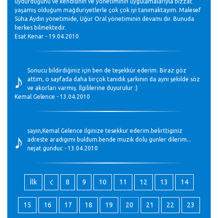
uydurduğunu ve kendisinin ve yönetiminin uygulamalarıyla bizzat
yaşamış olduğum mağduriyetlerle çok çok iyi tanımaktayım. Malesef
Süha Aydın yönetimide, Uğur Oral yönetiminin devamı dır. Bunuda
herkes bilmektedir.
Esat Kenar - 19.04.2010
♪
Sonucu bildirdiğiniz için ben de teşekkür ederim. Biraz göz
attım, o sayfada daha birçok tanıdık şarkının da aynı şekilde söz
ve akorları varmış. İlgililerine duyurulur :)
Kemal Gelence - 13.04.2010
♪
sayın,Kemal Gelence ilginize tesekkur ederim.belirttiginiz
adreste aradıgımı buldum.bende muzik dolu gunler dilerim...
nejat gunduc - 13.04.2010
İlk
8
9
10
11
12
13
14
15
16
17
18
19
20
21
22
23