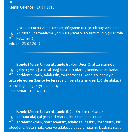
:))
Kemal Gelence - 23.04.2010
♪
Çocuklarımızın ve halkımızın, dünyanın tek çocuk bayramı olan
23 Nisan Egemenlik ve Çocuk Bayramı'nı en samimi duygularımla
kutlarım :)))
editör - 23.04.2010
♪
Bende Mersin Üniversitesinde (rektör Uğur Oral zamanında)
çalışmış ve 'uğur oral mağduru' biri olarak, kendisinin ne kadar
antidemokratik, adaletsiz, merhametsiz, kendisini herşeyin
üstünde gören (bence bu birazda üniversitelerin özerkliğiyle alakalı)
biri olduğunu çok iyi bilen biriyim...
Esat Kenar - 19.04.2010
♪
Bende Mersin Üniversitesinde (Uğur Oral'ın rektörlük
zamanında) çalışmış biri olarak, bu adamın ne kadar
antidemokratik, merhametsiz, adaletsiz, baskıcı, menfaatci, biri
olduğunu, bütün hukuksuz ve adaletsiz uygulamalarını kitabına nasıl