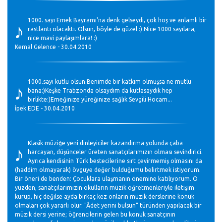
♪
1000. sayı Emek Bayramı'na denk gelseydi, çok hoş ve anlamlı bir
rastlantı olacaktı. Olsun, böyle de güzel :) Nice 1000 sayılara,
nice mavi paylaşımlara! :)
Kemal Gelence - 30.04.2010
♪
1000.sayı kutlu olsun.Benimde bir katkım olmuşsa ne mutlu
bana:)Keşke Trabzonda olsaydım da kutlasaydık hep
birlikte:)Emeğinize yüreğinize sağlık Sevgili Hocam...
İpek EDE - 30.04.2010
♪
Klasik müziğe yeni dinleyiciler kazandırma yolunda çaba
harcayan, düşünceler üreten sanatçılarımızın olması sevindirici.
Ayrıca kendisinin Türk bestecilerine sırt çevirmemiş olmasını da
(haddim olmayarak) övgüye değer bulduğumu belirtmek istiyorum.
Bir öneri de benden: Çocuklara ulaşmanın önemine katılıyorum. O
yüzden, sanatçılarımızın okulların müzik öğretmenleriyle iletişim
kurup, hiç değilse ayda birkaç kez onların müzik derslerine konuk
olmaları çok yararlı olur. "Âdet yerini bulsun" türünden yapılacak bir
müzik dersi yerine; öğrencilerin gelen bu konuk sanatçının