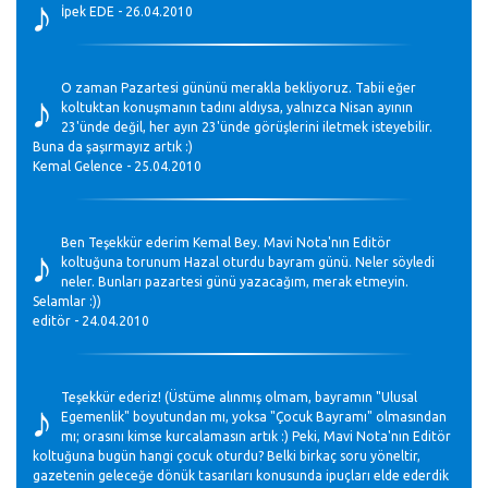
♪
İpek EDE - 26.04.2010
♪
O zaman Pazartesi gününü merakla bekliyoruz. Tabii eğer
koltuktan konuşmanın tadını aldıysa, yalnızca Nisan ayının
23'ünde değil, her ayın 23'ünde görüşlerini iletmek isteyebilir.
Buna da şaşırmayız artık :)
Kemal Gelence - 25.04.2010
♪
Ben Teşekkür ederim Kemal Bey. Mavi Nota'nın Editör
koltuğuna torunum Hazal oturdu bayram günü. Neler söyledi
neler. Bunları pazartesi günü yazacağım, merak etmeyin.
Selamlar :))
editör - 24.04.2010
♪
Teşekkür ederiz! (Üstüme alınmış olmam, bayramın "Ulusal
Egemenlik" boyutundan mı, yoksa "Çocuk Bayramı" olmasından
mı; orasını kimse kurcalamasın artık :) Peki, Mavi Nota'nın Editör
koltuğuna bugün hangi çocuk oturdu? Belki birkaç soru yöneltir,
gazetenin geleceğe dönük tasarıları konusunda ipuçları elde ederdik