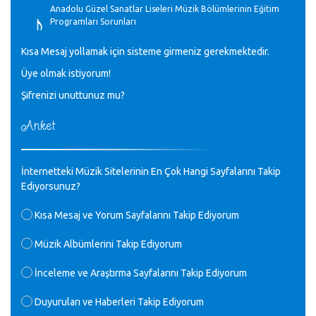
♪
Anadolu Güzel Sanatlar Liseleri Müzik Bölümlerinin Eğitim
Programları Sorunları
Gülşah Sargın Kaptaş - 28.10.2023
Kısa Mesaj yollamak için sisteme girmeniz gerekmektedir.
♪
Üye olmak istiyorum!
GEÇMİŞ OLSUN TÜRKİYE!
Mavi Nota - 07.02.2023
Şifrenizi unuttunuz mu?
Anket
♪
30 yıl sonra karşılaşmak çok güzel Kurtuluş, teveccüh
etmişsin çok teşekkür ederim. Nerelerdesin? Bilgi verirsen
sevinirim, selamlar, sevgiler.
M.Semih Baylan - 08.01.2023
İnternetteki Müzik Sitelerinin En Çok Hangi Sayfalarını Takip
Ediyorsunuz?
♪
Değerli Müfit hocama en içten sevgi saygılarımı iletin
Kısa Mesaj ve Yorum Sayfalarını Takip Ediyorum
lütfen .Üniversite yıllarımda özel radyo yayıncılığı
yaptım.1994 yılında derginin bu daldaki ödülüne layık
Müzik Albümlerini Takip Ediyorum
görülmüştüm evde yıllar sonra plaketi buldum hadi bir
internetten arayayım dediğimde ikinci büyük şoku yaşadım 1994
İnceleme ve Araştırma Sayfalarını Takip Ediyorum
de verdiği ödülü değerli hocam arşivinde fotoğraf larımız ile
yayınlamaya devam ediyor.ne büyük bir emek emeği geçen
herkese en derin saygılarımı sunarım.Ne olur hocamın
Duyuruları ve Haberleri Takip Ediyorum
ellerinden benim için öpün.