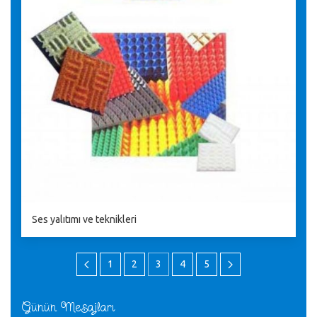
Ses yalıtımı ve teknikleri
1
2
3
4
5
Günün Mesajları