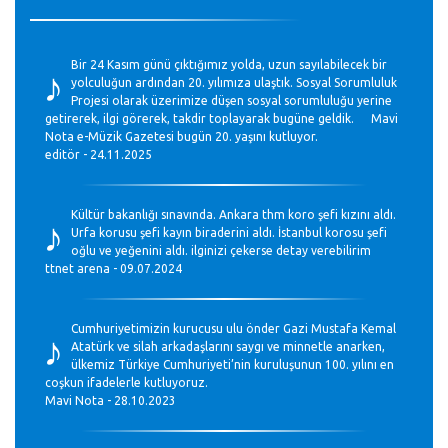
♪
Bir 24 Kasım günü çıktığımız yolda, uzun sayılabilecek bir
yolculuğun ardından 20. yılımıza ulaştık. Sosyal Sorumluluk
Projesi olarak üzerimize düşen sosyal sorumluluğu yerine
getirerek, ilgi görerek, takdir toplayarak bugüne geldik. Mavi
Nota e-Müzik Gazetesi bugün 20. yaşını kutluyor.
editör - 24.11.2025
♪
Kültür bakanlığı sınavında. Ankara thm koro şefi kızını aldı.
Urfa korusu şefi kayın biraderini aldı. İstanbul korosu şefi
oğlu ve yeğenini aldı. ilginizi çekerse detay verebilirim
ttnet arena - 09.07.2024
♪
Cumhuriyetimizin kurucusu ulu önder Gazi Mustafa Kemal
Atatürk ve silah arkadaşlarını saygı ve minnetle anarken,
ülkemiz Türkiye Cumhuriyeti’nin kuruluşunun 100. yılını en
coşkun ifadelerle kutluyoruz.
Mavi Nota - 28.10.2023