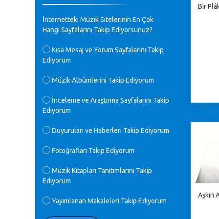
Bir Plâ
♪
GEÇMİŞ OLSUN TÜRKİYE!
İnternetteki Müzik Sitelerinin En Çok
Mavi Nota - 07.02.2023
Hangi Sayfalarını Takip Ediyorsunuz?
♪
Kısa Mesaj ve Yorum Sayfalarını Takip
30 yıl sonra karşılaşmak çok güzel
Ediyorum
Kurtuluş, teveccüh etmişsin çok
teşekkür ederim. Nerelerdesin? Bilgi
verirsen sevinirim, selamlar, sevgiler.
Müzik Albümlerini Takip Ediyorum
M.Semih Baylan - 08.01.2023
İnceleme ve Araştırma Sayfalarını Takip
Ediyorum
♪
Değerli Müfit hocama en içten sevgi
saygılarımı iletin lütfen .Üniversite
Duyuruları ve Haberleri Takip Ediyorum
yıllarımda özel radyo yayıncılığı
yaptım.1994 yılında derginin bu daldaki
Fotoğrafları Takip Ediyorum
ödülüne layık görülmüştüm evde yıllar
sonra plaketi buldum hadi bir internetten
arayayım dediğimde ikinci büyük şoku
Müzik Kitapları Tanıtımlarını Takip
yaşadım 1994 de verdiği ödülü değerli
Ediyorum
hocam arşivinde fotoğraf larımız ile
Aşkın 
yayınlamaya devam ediyor.ne büyük bir
Yayımlanan Makaleleri Takip Ediyorum
emek emeği geçen herkese en derin
saygılarımı sunarım.Ne olur hocamın