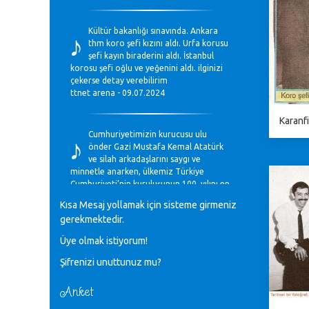
♪
Kültür bakanlığı sınavında. Ankara
thm koro şefi kızını aldı. Urfa korusu
şefi kayın biraderini aldı. İstanbul
korosu şefi oğlu ve yeğenini aldı. ilginizi
çekerse detay verebilirim
ttnet arena - 09.07.2024
Karanfi
♪
Cumhuriyetimizin kurucusu ulu
önder Gazi Mustafa Kemal Atatürk
ve silah arkadaşlarını saygı ve
minnetle anarken, ülkemiz Türkiye
Cumhuriyeti’nin kuruluşunun 100. yılını en
coşkun ifadelerle kutluyoruz.
Kısa Mesaj yollamak için sisteme girmeniz
Mavi Nota - 28.10.2023
gerekmektedir.
Üye olmak istiyorum!
♪
Anadolu Güzel Sanatlar Liseleri
Şifrenizi unuttunuz mu?
Müzik Bölümlerinin Eğitim
Programları Sorunları
Gülşah Sargın Kaptaş - 28.10.2023
Anket