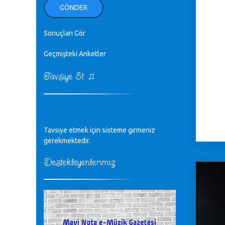
ellerinden benim için öpün.
GÖNDER
Kurtuluş Çelebi - 07.01.2023
Sonuçları Gör
♪
18. yılımız kutlu olsun
Mavi Nota - 24.11.2022
Geçmişteki Anketler
♫
Tavsiye Et
♪
Biliyorum Cüneyt bey, yazımda da
böyle bir şey demedim zaten.
editör - 20.11.2022
♪
Tavsiye etmek için sisteme girmeniz
sayın müfit bey bilgilerinizi kontrol
edi 6440 sayılı cso kurulrş kanununda
gerekmektedir.
4 b diye bir tanım yoktur
CÜNEYT BALKIZ - 15.11.2022
Destekleyenlerimiz
Tüm Mesajlar