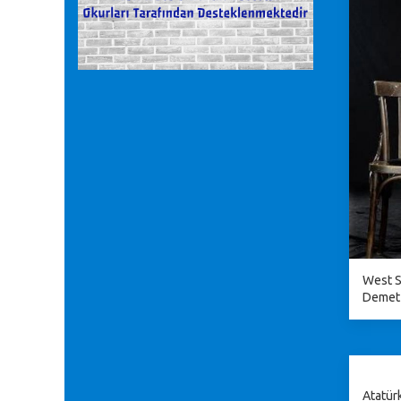
West Si
Demet
Atatür