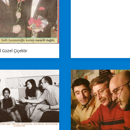
l Güzel Çiçektir