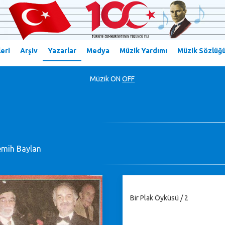
eri
Arşiv
Yazarlar
Medya
Müzik Yardımı
Müzik Sözlüğ
Müzik
ON
OFF
emih Baylan
Bir Plak Öyküsü / 2