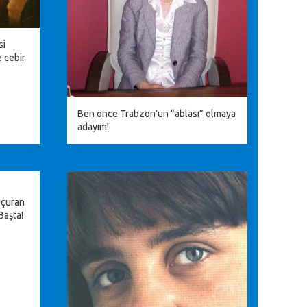
si
 cebir
Ben önce Trabzon’un “ablası” olmaya
adayım!
 Uçuran
 Başta!