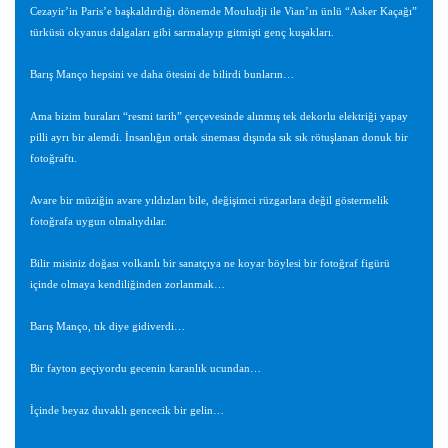
Cezayir’in Paris’e başkaldırdığı dönemde Mouludji ile Vian’ın ünlü “Asker Kaçağı”
türküsü okyanus dalgaları gibi sarmalayıp gitmişti genç kuşakları.
Barış Manço hepsini ve daha ötesini de bilirdi bunların…
Ama bizim buraları “resmi tarih” çerçevesinde alınmış tek dekorlu elektriği yapay
pilli ayrı bir alemdi. İnsanlığın ortak sineması dışında sık sık rötuşlanan donuk bir
fotoğraftı.
Avare bir müziğin avare yıldızları bile, değişimci rüzgarlara değil göstermelik
fotoğrafa uygun olmalıydılar.
Bilir misiniz doğası volkanlı bir sanatçıya ne koyar böylesi bir fotoğraf figürü
içinde olmaya kendiliğinden zorlanmak…
Barış Manço, tık diye gidiverdi…
Bir fayton geçiyordu gecenin karanlık ucundan…
İçinde beyaz duvaklı gencecik bir gelin…