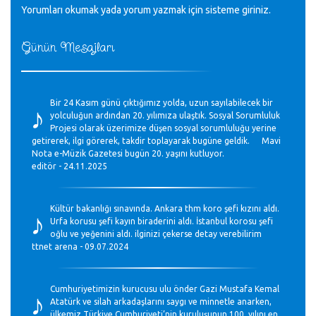
Yorumları okumak yada yorum yazmak için sisteme
giriniz
.
Günün Mesajları
♪
Bir 24 Kasım günü çıktığımız yolda, uzun sayılabilecek bir
yolculuğun ardından 20. yılımıza ulaştık. Sosyal Sorumluluk
Projesi olarak üzerimize düşen sosyal sorumluluğu yerine
getirerek, ilgi görerek, takdir toplayarak bugüne geldik. Mavi
Nota e-Müzik Gazetesi bugün 20. yaşını kutluyor.
editör - 24.11.2025
♪
Kültür bakanlığı sınavında. Ankara thm koro şefi kızını aldı.
Urfa korusu şefi kayın biraderini aldı. İstanbul korosu şefi
oğlu ve yeğenini aldı. ilginizi çekerse detay verebilirim
ttnet arena - 09.07.2024
♪
Cumhuriyetimizin kurucusu ulu önder Gazi Mustafa Kemal
Atatürk ve silah arkadaşlarını saygı ve minnetle anarken,
ülkemiz Türkiye Cumhuriyeti’nin kuruluşunun 100. yılını en