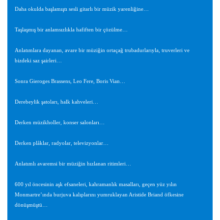
Daha okulda başlamıştı sesli gitarlı bir müzik yarenliğine…
Taşlaşmış bir anlamsızlıkla hafiften bir çözülme…
Anlatımlara dayanan, avare bir müziğin ortaçağ trubadurlarıyla, truverleri ve
bizdeki saz şairleri…
Sonra Gieroges Brassens, Leo Fere, Boris Vian…
Derebeylik şatoları, halk kahveleri…
Derken müzikholler, konser salonları…
Derken plâklar, radyolar, televizyonlar…
Anlatımlı avaremsi bir müziğin hızlanan ritimleri…
600 yıl öncesinin aşk efsaneleri, kahramanlık masalları, geçen yüz yılın
Monmartre’ında burjuva kalıplarını yumruklayan Aristide Briand öfkesine
dönüşmüştü…