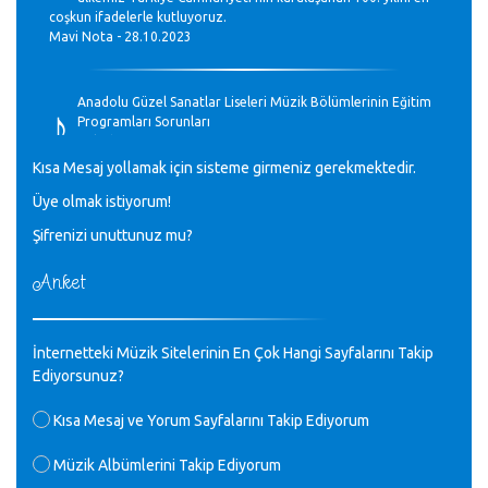
coşkun ifadelerle kutluyoruz.
Mavi Nota - 28.10.2023
♪
Anadolu Güzel Sanatlar Liseleri Müzik Bölümlerinin Eğitim
Programları Sorunları
Gülşah Sargın Kaptaş - 28.10.2023
Kısa Mesaj yollamak için sisteme girmeniz gerekmektedir.
♪
Üye olmak istiyorum!
GEÇMİŞ OLSUN TÜRKİYE!
Mavi Nota - 07.02.2023
Şifrenizi unuttunuz mu?
Anket
♪
30 yıl sonra karşılaşmak çok güzel Kurtuluş, teveccüh
etmişsin çok teşekkür ederim. Nerelerdesin? Bilgi verirsen
sevinirim, selamlar, sevgiler.
M.Semih Baylan - 08.01.2023
İnternetteki Müzik Sitelerinin En Çok Hangi Sayfalarını Takip
Ediyorsunuz?
♪
Değerli Müfit hocama en içten sevgi saygılarımı iletin
Kısa Mesaj ve Yorum Sayfalarını Takip Ediyorum
lütfen .Üniversite yıllarımda özel radyo yayıncılığı
yaptım.1994 yılında derginin bu daldaki ödülüne layık
Müzik Albümlerini Takip Ediyorum
görülmüştüm evde yıllar sonra plaketi buldum hadi bir