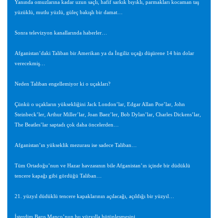
Yanında omuzlarına kadar uzun saçlı, hafif sarkık bıyıklı, parmakları kocaman taş
yüzüklü, mutlu yüzlü, güleç bakışlı bir damat…
Sonra televizyon kanallarında haberler…
Afganistan’daki Taliban bir Amerikan ya da İngiliz uçağı düşürene 14 bin dolar
verecekmiş…
Neden Taliban engellemiyor ki o uçakları?
Çünkü o uçakların yüksekliğini Jack London’lar, Edgar Allan Poe’lar, John
Steinbeck’ler, Arthur Miller’lar, Joan Baez’ler, Bob Dylan’lar, Charles Dickens’lar,
The Beatles’lar saptadı çok daha öncelerden…
Afganistan’ın yükseklik mezurası ise sadece Taliban…
Tüm Ortadoğu’nun ve Hazar havzasının bile Afganistan’ın içinde bir düdüklü
tencere kapağı gibi gördüğü Taliban…
21. yüzyıl düdüklü tencere kapaklarının açılacağı, açıldığı bir yüzyıl…
İsterdim Barış Manço’nun bu yüzyılla bütünleşmesini…