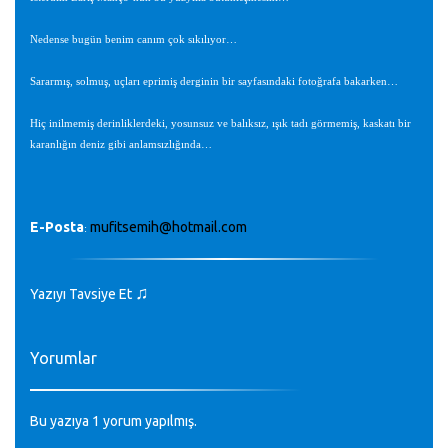
Nedense bugün benim canım çok sıkılıyor…
Sararmış, solmuş, uçları eprimiş derginin bir sayfasındaki fotoğrafa bakarken…
Hiç inilmemiş derinliklerdeki, yosunsuz ve balıksız, ışık tadı görmemiş, kaskatı bir
karanlığın deniz gibi anlamsızlığında…
E-Posta
mufitsemih@hotmail.com
:
♫
Yazıyı Tavsiye Et
Yorumlar
Bu yazıya 1 yorum yapılmış.