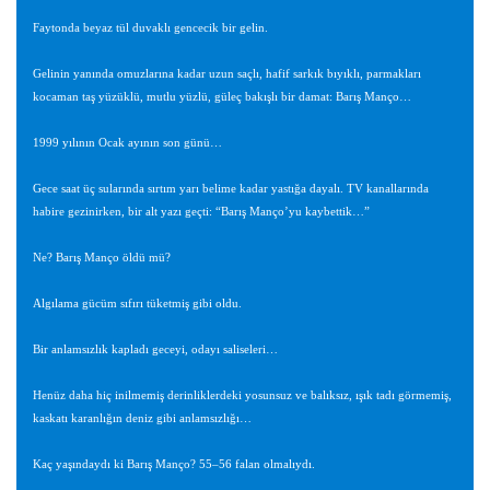
Faytonda beyaz tül duvaklı gencecik bir gelin.
Gelinin yanında omuzlarına kadar uzun saçlı, hafif sarkık bıyıklı, parmakları
kocaman taş yüzüklü, mutlu yüzlü, güleç bakışlı bir damat: Barış Manço…
1999 yılının Ocak ayının son günü…
Gece saat üç sularında sırtım yarı belime kadar yastığa dayalı. TV kanallarında
habire gezinirken, bir alt yazı geçti: “Barış Manço’yu kaybettik…”
Ne? Barış Manço öldü mü?
Algılama gücüm sıfırı tüketmiş gibi oldu.
Bir anlamsızlık kapladı geceyi, odayı saliseleri…
Henüz daha hiç inilmemiş derinliklerdeki yosunsuz ve balıksız, ışık tadı görmemiş,
kaskatı karanlığın deniz gibi anlamsızlığı…
Kaç yaşındaydı ki Barış Manço? 55–56 falan olmalıydı.