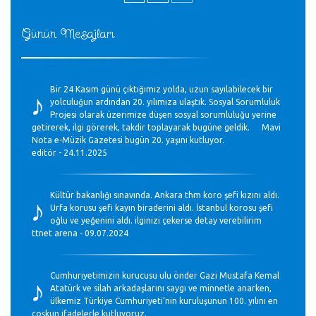
Günün Mesajları
♪
Bir 24 Kasım günü çıktığımız yolda, uzun sayılabilecek bir
yolculuğun ardından 20. yılımıza ulaştık. Sosyal Sorumluluk
Projesi olarak üzerimize düşen sosyal sorumluluğu yerine
getirerek, ilgi görerek, takdir toplayarak bugüne geldik. Mavi
Nota e-Müzik Gazetesi bugün 20. yaşını kutluyor.
editör - 24.11.2025
♪
Kültür bakanlığı sınavında. Ankara thm koro şefi kızını aldı.
Urfa korusu şefi kayın biraderini aldı. İstanbul korosu şefi
oğlu ve yeğenini aldı. ilginizi çekerse detay verebilirim
ttnet arena - 09.07.2024
♪
Cumhuriyetimizin kurucusu ulu önder Gazi Mustafa Kemal
Atatürk ve silah arkadaşlarını saygı ve minnetle anarken,
ülkemiz Türkiye Cumhuriyeti’nin kuruluşunun 100. yılını en
coşkun ifadelerle kutluyoruz.