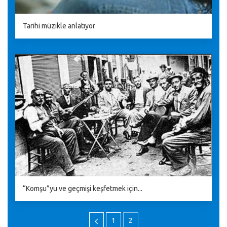
Tarihi müzikle anlatıyor
“Komşu”yu ve geçmişi keşfetmek için...
1
2