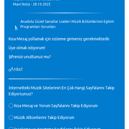
Mavi Nota - 28.10.2023
♪
Anadolu Güzel Sanatlar Liseleri Müzik Bölümlerinin Eğitim
Programları Sorunları
Gülşah Sargın Kaptaş - 28.10.2023
Kısa Mesaj yollamak için sisteme girmeniz gerekmektedir.
♪
Üye olmak istiyorum!
GEÇMİŞ OLSUN TÜRKİYE!
Mavi Nota - 07.02.2023
Şifrenizi unuttunuz mu?
Anket
♪
30 yıl sonra karşılaşmak çok güzel Kurtuluş, teveccüh
etmişsin çok teşekkür ederim. Nerelerdesin? Bilgi verirsen
sevinirim, selamlar, sevgiler.
M.Semih Baylan - 08.01.2023
İnternetteki Müzik Sitelerinin En Çok Hangi Sayfalarını Takip
Ediyorsunuz?
♪
Değerli Müfit hocama en içten sevgi saygılarımı iletin
Kısa Mesaj ve Yorum Sayfalarını Takip Ediyorum
lütfen .Üniversite yıllarımda özel radyo yayıncılığı
yaptım.1994 yılında derginin bu daldaki ödülüne layık
Müzik Albümlerini Takip Ediyorum
görülmüştüm evde yıllar sonra plaketi buldum hadi bir
internetten arayayım dediğimde ikinci büyük şoku yaşadım 1994