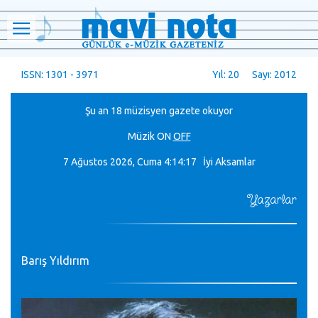
ISSN: 1301 - 3971
Yıl: 20 Sayı: 2012
Şu an 18 müzisyen gazete okuyor
Müzik
ON
OFF
7 Ağustos 2026, Cuma
4:14:18 İyi Aksamlar
Yazarlar
Barış Yıldırım