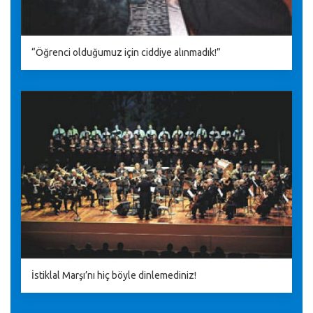
“Öğrenci olduğumuz için ciddiye alınmadık!”
İstiklal Marşı’nı hiç böyle dinlemediniz!