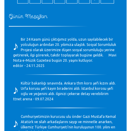
Günün Mesajları
♪
Bir 24 Kasım günü çıktığımız yolda, uzun sayılabilecek bir
yolculuğun ardından 20. yılımıza ulaştık. Sosyal Sorumluluk
Projesi olarak üzerimize düşen sosyal sorumluluğu yerine
getirerek, ilgi görerek, takdir toplayarak bugüne geldik. Mavi
Nota e-Müzik Gazetesi bugün 20. yaşını kutluyor.
editör - 24.11.2025
♪
Kültür bakanlığı sınavında. Ankara thm koro şefi kızını aldı.
Urfa korusu şefi kayın biraderini aldı. İstanbul korosu şefi
oğlu ve yeğenini aldı. ilginizi çekerse detay verebilirim
ttnet arena - 09.07.2024
♪
Cumhuriyetimizin kurucusu ulu önder Gazi Mustafa Kemal
Atatürk ve silah arkadaşlarını saygı ve minnetle anarken,
ülkemiz Türkiye Cumhuriyeti’nin kuruluşunun 100. yılını en