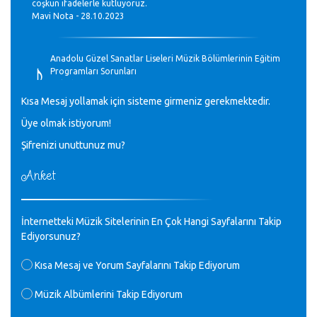
coşkun ifadelerle kutluyoruz.
Mavi Nota - 28.10.2023
♪
Anadolu Güzel Sanatlar Liseleri Müzik Bölümlerinin Eğitim
Programları Sorunları
Gülşah Sargın Kaptaş - 28.10.2023
Kısa Mesaj yollamak için sisteme girmeniz gerekmektedir.
♪
Üye olmak istiyorum!
GEÇMİŞ OLSUN TÜRKİYE!
Mavi Nota - 07.02.2023
Şifrenizi unuttunuz mu?
Anket
♪
30 yıl sonra karşılaşmak çok güzel Kurtuluş, teveccüh
etmişsin çok teşekkür ederim. Nerelerdesin? Bilgi verirsen
sevinirim, selamlar, sevgiler.
M.Semih Baylan - 08.01.2023
İnternetteki Müzik Sitelerinin En Çok Hangi Sayfalarını Takip
Ediyorsunuz?
♪
Değerli Müfit hocama en içten sevgi saygılarımı iletin
Kısa Mesaj ve Yorum Sayfalarını Takip Ediyorum
lütfen .Üniversite yıllarımda özel radyo yayıncılığı
yaptım.1994 yılında derginin bu daldaki ödülüne layık
Müzik Albümlerini Takip Ediyorum
görülmüştüm evde yıllar sonra plaketi buldum hadi bir
internetten arayayım dediğimde ikinci büyük şoku yaşadım 1994