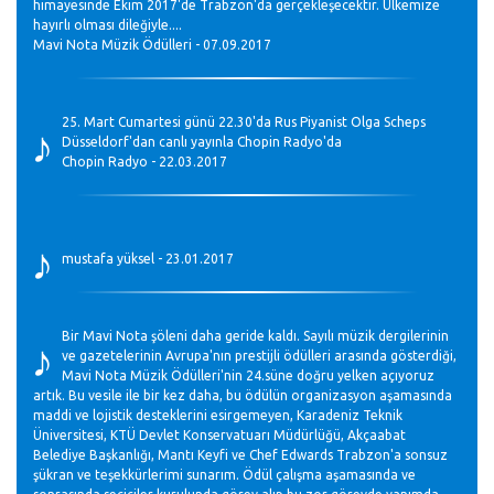
himayesinde Ekim 2017'de Trabzon'da gerçekleşecektir. Ülkemize
hayırlı olması dileğiyle....
Mavi Nota Müzik Ödülleri - 07.09.2017
♪
25. Mart Cumartesi günü 22.30'da Rus Piyanist Olga Scheps
Düsseldorf'dan canlı yayınla Chopin Radyo'da
Chopin Radyo - 22.03.2017
♪
mustafa yüksel - 23.01.2017
♪
Bir Mavi Nota şöleni daha geride kaldı. Sayılı müzik dergilerinin
ve gazetelerinin Avrupa'nın prestijli ödülleri arasında gösterdiği,
Mavi Nota Müzik Ödülleri'nin 24.süne doğru yelken açıyoruz
artık. Bu vesile ile bir kez daha, bu ödülün organizasyon aşamasında
maddi ve lojistik desteklerini esirgemeyen, Karadeniz Teknik
Üniversitesi, KTÜ Devlet Konservatuarı Müdürlüğü, Akçaabat
Belediye Başkanlığı, Mantı Keyfi ve Chef Edwards Trabzon'a sonsuz
şükran ve teşekkürlerimi sunarım. Ödül çalışma aşamasında ve