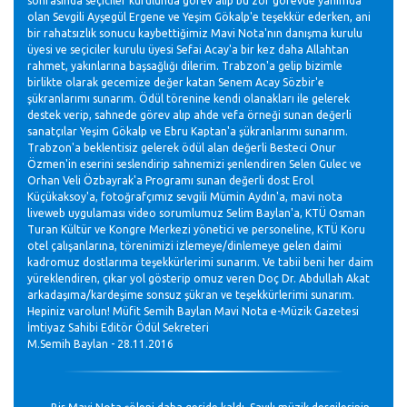
sonrasında seçiciler kurulunda görev alıp bu zor görevde yanımda
olan Sevgili Ayşegül Ergene ve Yeşim Gökalp'e teşekkür ederken, ani
bir rahatsızlık sonucu kaybettiğimiz Mavi Nota'nın danışma kurulu
üyesi ve seçiciler kurulu üyesi Sefai Acay'a bir kez daha Allahtan
rahmet, yakınlarına başsağlığı dilerim. Trabzon'a gelip bizimle
birlikte olarak gecemize değer katan Senem Acay Sözbir'e
şükranlarımı sunarım. Ödül törenine kendi olanakları ile gelerek
destek verip, sahnede görev alıp ahde vefa örneği sunan değerli
sanatçılar Yeşim Gökalp ve Ebru Kaptan'a şükranlarımı sunarım.
Trabzon'a beklentisiz gelerek ödül alan değerli Besteci Onur
Özmen'in eserini seslendirip sahnemizi şenlendiren Selen Gulec ve
Orhan Veli Özbayrak'a Programı sunan değerli dost Erol
Küçükaksoy'a, fotoğrafçımız sevgili Mümin Aydın'a, mavi nota
liveweb uygulaması video sorumlumuz Selim Baylan'a, KTÜ Osman
Turan Kültür ve Kongre Merkezi yönetici ve personeline, KTÜ Koru
otel çalışanlarına, törenimizi izlemeye/dinlemeye gelen daimi
kadromuz dostlarıma teşekkürlerimi sunarım. Ve tabii beni her daim
yüreklendiren, çıkar yol gösterip omuz veren Doç Dr. Abdullah Akat
arkadaşıma/kardeşime sonsuz şükran ve teşekkürlerimi sunarım.
Hepiniz varolun! Müfit Semih Baylan Mavi Nota e-Müzik Gazetesi
İmtiyaz Sahibi Editör Ödül Sekreteri
M.Semih Baylan - 28.11.2016