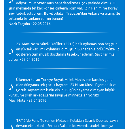
ediyorum. MozartHaus değerlendirmesi çok yerinde olmuş. O
şirin mekanda bir kaç konser dinlemişliğim var. Ilgın Hanımı ve Koray
Beyi tebrik ediyorum. Bu yıl ödüller Trabzon'dan Ankara'ya gitmiş. Şu
ortamda bir anlamı var mı bunun?
Nazlı Eraydın - 22.05.2016
♪
23. Mavi Nota Müzik Ödülleri (2015) halk oylaması son beş yılın
en yüksek katılımlı oylaması olmuştur. Bu nedenle ödülümüze ilgi
gösteren tüm müzik dostlarına teşekkür ederim. Saygılarımla!
editör - 27.04.2016
♪
Ülkemizi kuran Türkiye Büyük Millet Meclisi'nin kuruluş günü
olan dünyanın tek çocuk bayramı 23 Nisan Ulusal Egemenlik ve
Çocuk Bayramınız kutlu olsun. Bugün hayatta olmayan büyük
kurucu ve silah arkadaşlarını saygı ve minnetle anıyoruz!
Mavi Nota - 23.04.2016
♪
TRT 3'de Ferit Tüzün'ün Midas'ın Kulakları Satirik Operası yayını
devam etmektedir. Serhan Bali'nin bu websitesindeki konuya