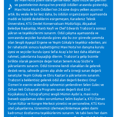
♪
Bir Mavi Nota şöleni daha geride kaldı. Sayılı müzik dergilerinin
ve gazetelerinin Avrupa'nın prestijli ödülleri arasında gösterdiği,
Mavi Nota Müzik Ödülleri'nin 24.süne doğru yelken açıyoruz
artık. Bu vesile ile bir kez daha, bu ödülün organizasyon aşamasında
maddi ve lojistik desteklerini esirgemeyen, Karadeniz Teknik
Üniversitesi, KTÜ Devlet Konservatuarı Müdürlüğü, Akçaabat
Belediye Başkanlığı, Mantı Keyfi ve Chef Edwards Trabzon'a sonsuz
şükran ve teşekkürlerimi sunarım. Ödül çalışma aşamasında ve
sonrasında seçiciler kurulunda görev alıp bu zor görevde yanımda
olan Sevgili Ayşegül Ergene ve Yeşim Gökalp'e teşekkür ederken, ani
bir rahatsızlık sonucu kaybettiğimiz Mavi Nota'nın danışma kurulu
üyesi ve seçiciler kurulu üyesi Sefai Acay'a bir kez daha Allahtan
rahmet, yakınlarına başsağlığı dilerim. Trabzon'a gelip bizimle
birlikte olarak gecemize değer katan Senem Acay Sözbir'e
şükranlarımı sunarım. Ödül törenine kendi olanakları ile gelerek
destek verip, sahnede görev alıp ahde vefa örneği sunan değerli
sanatçılar Yeşim Gökalp ve Ebru Kaptan'a şükranlarımı sunarım.
Trabzon'a beklentisiz gelerek ödül alan değerli Besteci Onur
Özmen'in eserini seslendirip sahnemizi şenlendiren Selen Gulec ve
Orhan Veli Özbayrak'a Programı sunan değerli dost Erol
Küçükaksoy'a, fotoğrafçımız sevgili Mümin Aydın'a, mavi nota
liveweb uygulaması video sorumlumuz Selim Baylan'a, KTÜ Osman
Turan Kültür ve Kongre Merkezi yönetici ve personeline, KTÜ Koru
otel çalışanlarına, törenimizi izlemeye/dinlemeye gelen daimi
kadromuz dostlarıma teşekkürlerimi sunarım. Ve tabii beni her daim