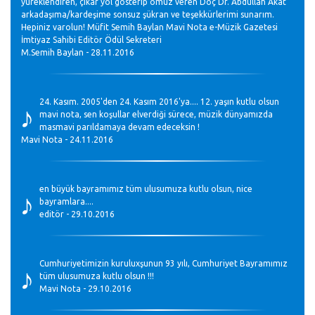
yüreklendiren, çıkar yol gösterip omuz veren Doç Dr. Abdullah Akat
arkadaşıma/kardeşime sonsuz şükran ve teşekkürlerimi sunarım.
Hepiniz varolun! Müfit Semih Baylan Mavi Nota e-Müzik Gazetesi
İmtiyaz Sahibi Editör Ödül Sekreteri
M.Semih Baylan - 28.11.2016
♪
24. Kasım. 2005'den 24. Kasım 2016'ya.... 12. yaşın kutlu olsun
mavi nota, sen koşullar elverdiği sürece, müzik dünyamızda
masmavi parıldamaya devam edeceksin !
Mavi Nota - 24.11.2016
♪
en büyük bayramımız tüm ulusumuza kutlu olsun, nice
bayramlara....
editör - 29.10.2016
♪
Cumhuriyetimizin kuruluxşunun 93 yılı, Cumhuriyet Bayramımız
tüm ulusumuza kutlu olsun !!!
Mavi Nota - 29.10.2016