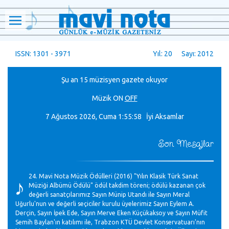
ISSN: 1301 - 3971
Yıl: 20 Sayı: 2012
Şu an 15 müzisyen gazete okuyor
Müzik
ON
OFF
7 Ağustos 2026, Cuma
1:55:58 İyi Aksamlar
Son Mesajlar
♪
24. Mavi Nota Müzik Ödülleri (2016) "Yılın Klasik Türk Sanat
Müziği Albümü Ödülü" ödül takdim töreni; ödülü kazanan çok
değerli sanatçılarımız Sayın Münip Utandı ile Sayın Meral
Uğurlu'nun ve değerli seçiciler kurulu üyelerimiz Sayın Eylem A.
Derçin, Sayın İpek Ede, Sayın Merve Eken Küçükaksoy ve Sayın Müfit
Semih Baylan'ın katılımı ile, Trabzon KTÜ Devlet Konservatuarı'nın