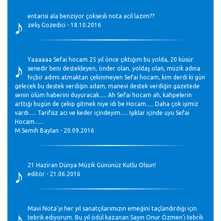
♪
entarisi ala benziyor çoksesli nota acil lazım??
zeliş Gozedici - 18.10.2016
♪
Yaaaaaa Sefai hocam 25 yıl önce çıktığım bu yolda, 20 küsür
senedir beni destekleyen, önder olan, yoldaş olan, müzik adına
hiçbir adımı atmaktan çekinmeyen Sefai hocam, kim derdi ki gün
gelecek bu destek verdiğin adam, manevi destek verdiğin gazetede
senin ölüm haberini duyuracak..... Ah Sefai hocam ah, kahpelerin
arttığı bugün de çekip gitmek niye idi be Hocam..... Daha çok işimiz
vardı..... Tarifsiz acı ve keder içindeyim..... Işıklar içinde uyu Sefai
Hocam......
M.Semih Baylan - 20.09.2016
♪
21 Haziran Dünya Müzik Gününüz Kutlu Olsun!
editör - 21.06.2016
♪
Mavi Nota'yı her yıl sanatçılarımızın emeğini taçlandırdığı için
tebrik ediyorum. Bu yıl ödül kazanan Sayın Onur Özmen'i tebrik