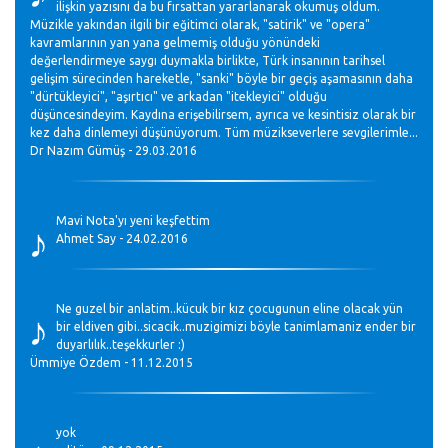
ilişkin yazısını da bu fırsattan yararlanarak okumuş oldum.
Müzikle yakından ilgili bir eğitimci olarak, "satirik" ve "opera"
kavramlarının yan yana gelmemiş olduğu yönündeki
değerlendirmeye saygı duymakla birlikte, Türk insanının tarihsel
gelişim sürecinden hareketle, "sanki" böyle bir geçiş aşamasının daha
"dürtükleyici", "aşırtıcı" ve arkadan "itekleyici" olduğu
düşüncesindeyim. Kaydına erişebilirsem, ayrıca ve kesintisiz olarak bir
kez daha dinlemeyi düşünüyorum. Tüm müzikseverlere sevgilerimle...
Dr Nazım Gümüş - 29.03.2016
♪
Mavi Nota'yı yeni keşfettim
Ahmet Say - 24.02.2016
♪
Ne guzel bir anlatim..kücuk bir kız çocugunun eline olacak yün
bir eldiven gibi..sicacik..muzigimizi böyle tanimlamaniz ender bir
duyarlılık..teşekkurler :)
Ümmiye Özdem - 11.12.2015
yok