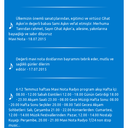
♪
Ülkemizin önemli sanatçılarından, eğitimci ve virtüoz Cihat
Aşkın'ın değerli babası Sami Aşkın vefat etmiştir. Merhuma
Tanrıdan rahmet, Sayın Cihat Aşkın'a, ailesine, yakınlarına
başsağlığı ve sabır diliyoruz
Mavi Nota - 18.07.2015
♪
Değerli mavi nota dostlarının bayramını tebrik eder, mutlu ve
sağlıklı günler dilerim
editör - 17.07.2015
♪
6-12 Temmuz haftası Mavi Nota Radyo program akışı Hafta İçi:
08.00 - 12.00 Sabah Esintileri 12.00 - 18.00 Günün Getirdiği 18.00
- 23.00 Akşam Saati 23.00 - 08.00 Gece Müziği Hafta Sonu: 08.00
- 20.00 Hafta Sonu Seçkiler 20.00 - 08.00 Tatil Gecesi Akşam
Sohbetleri: Salı, Çarşamba 21.00 - 22.00 Konserlerden: Cumartesi,
12.00 - 14.00 Müzik Festivallerinden: Pazar, 12.00 - 14.00 Nostalji
Kuşağı: Perşembe, 20.00 - 21.00 Mavi Nota Radyo 7/24 non stop
music...