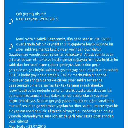
♪
Çok geçmiş olsun!!!
Nazlı Eraydın - 29.07.2015
♪
Mavi Nota e-Müzik Gazetemiz, dün gece saat 01.30 - 02.00
civarlarında tek bir kaynaktan 110 gigabyte büyüklüğünde bir
siber saldırıya maruz kaldığından yayından düşmüştür.
Gazetemize yönelik siber saldırılar olmaktaydı. Ancak son iki aydır
artarak devam etmekte ve hostingimizi sağlayan firmayla birlikte bu
saldırıları bertaraf etme çabası içindeyiz. Ancak dün gece
gerçekleşen çok büyük saldırı karşısında yayından düştük ve bu sabah
09.10'a kadar yayında olamadık. Tek bir merkezden bir robot
bilgisayar tarafından gerçekleştirilen siber saldırı esnasında,
gazetemizin binlerce sayfası tek tek taranarak indirilmekte
(download) ve bu nedenle sahte bir trafik oluşturularak yayın için
belirlenen kotamız bir kaç dakika içinde doldurularak yayından
düşürülmekteyiz. Sadece gerçeği yazan, müzik ve diğer sanatların
muhalif sesi olan gazetemize yapılan bu siber saldırı umarız siyasi bir
alt yapının eseri değildir. Elimizde olmayan bu nedenlerden dolayı
yayında olamadığımız süre için siz değerli Mavi Nota dostlarından
özür dileriz!
Mavi Nota - 28.07.2015