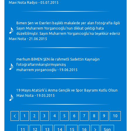
Mavi Nota Radyo - 05.07.2015
♪
Bimen Şen ve Eserleri başlıklı makalede yer alan fotoğrafla ilgili
Sayın Muharrem Yorgancıoğlu'nun dikkat çektiği hata
düzeltilmiştir. Sayın Muharrem Yorgancıoğlu'na teşekkür ederiz
Mavi Nota - 21.06.2015
♪
merhum BİMEN ŞEN ile rahmetli Sadettin Kaynağın
fotoğraflarınıkarıştırmışsınızış
muharrem yorgancıoğlu - 19.06.2015
♪
19 Mayıs Atatürk'ü Anma Gençlik ve Spor Bayramı Kutlu Olsun
Mavi Nota - 19.05.2015
1
2
3
4
5
6
7
8
9
10
11
12
13
14
15
16
Son