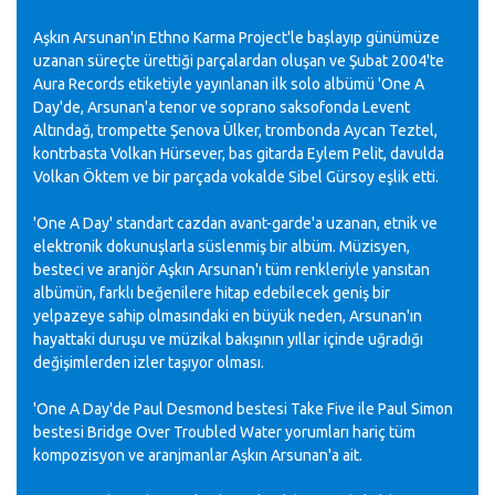
Aşkın Arsunan'ın Ethno Karma Project'le başlayıp günümüze
uzanan süreçte ürettiği parçalardan oluşan ve Şubat 2004'te
Aura Records etiketiyle yayınlanan ilk solo albümü 'One A
Day'de, Arsunan'a tenor ve soprano saksofonda Levent
Altındağ, trompette Şenova Ülker, trombonda Aycan Teztel,
kontrbasta Volkan Hürsever, bas gitarda Eylem Pelit, davulda
Volkan Öktem ve bir parçada vokalde Sibel Gürsoy eşlik etti.
'One A Day' standart cazdan avant-garde'a uzanan, etnik ve
elektronik dokunuşlarla süslenmiş bir albüm. Müzisyen,
besteci ve aranjör Aşkın Arsunan'ı tüm renkleriyle yansıtan
albümün, farklı beğenilere hitap edebilecek geniş bir
yelpazeye sahip olmasındaki en büyük neden, Arsunan'ın
hayattaki duruşu ve müzikal bakışının yıllar içinde uğradığı
değişimlerden izler taşıyor olması.
'One A Day'de Paul Desmond bestesi Take Five ile Paul Simon
bestesi Bridge Over Troubled Water yorumları hariç tüm
kompozisyon ve aranjmanlar Aşkın Arsunan'a ait.