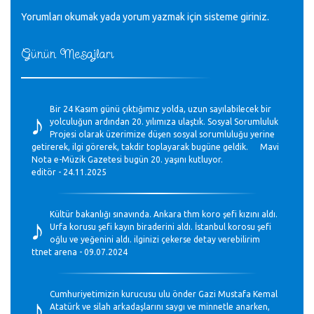
Yorumları okumak yada yorum yazmak için sisteme
giriniz
.
Günün Mesajları
♪
Bir 24 Kasım günü çıktığımız yolda, uzun sayılabilecek bir
yolculuğun ardından 20. yılımıza ulaştık. Sosyal Sorumluluk
Projesi olarak üzerimize düşen sosyal sorumluluğu yerine
getirerek, ilgi görerek, takdir toplayarak bugüne geldik. Mavi
Nota e-Müzik Gazetesi bugün 20. yaşını kutluyor.
editör - 24.11.2025
♪
Kültür bakanlığı sınavında. Ankara thm koro şefi kızını aldı.
Urfa korusu şefi kayın biraderini aldı. İstanbul korosu şefi
oğlu ve yeğenini aldı. ilginizi çekerse detay verebilirim
ttnet arena - 09.07.2024
♪
Cumhuriyetimizin kurucusu ulu önder Gazi Mustafa Kemal
Atatürk ve silah arkadaşlarını saygı ve minnetle anarken,