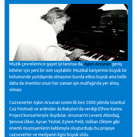
Müzik çevrelerince gayet iyi tanınsa da,
Aşkın Arsunan
geniş
kitleler için yeni bir isim sayılabilir. Müzikal kariyerinin büyük bir
bölümünde yurtdışında olmasının bunda etkisi büyük ama belki
daha da önemlisi onun her zaman işin mutfağında yer almış
olması.
Cazseverler Aşkın Arsunan ismini ilk kez 2000 yılında İstanbul
Caz Festivali ve ardından da Babylon'da verdiği Ethno Karma
Project konserleriyle duydular. Arsunan'ın Levent Altındağ,
Şenova Ülker, Aycan Teztel, Eylem Pelit, Volkan Öktem gibi
önemli müzisyenlerin katılımıyla oluşturduğu bu projeye
cazseverler ve medyanın ilgisi büyük oldu.