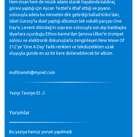
Hem insan hem de müzik adamı olarak hayatında kaldıraç
görevi yaptığı için Aycan Teztel'e ithaf ettiği ve piyano
solosuyla adeta bu minnetini dile getirdiği ballad Kriko'dan,
Sibel Gürsoy'la düet yaptığı albümün tek vokalli parçası One
Day'e, Levent Altındağ'ın soprano solosuyla sizi alıp bambaşka
diyarlara uçurduğu Ethno Karma'dan Şenova Ülker'in trompet
solosu ve elektronik dokunuşlarla zenginleşen New Wave Of
212'ye 'One A Day' farklı renkleri ve tekdüzelikten uzak
oluşuyla günde en az bir kere dinlenebilecek bir albüm.
mufitsemih@mynet.com
♫
Yazıyı Tavsiye Et
Yorumlar
Bu yazıya henüz yorum yapılmadı.