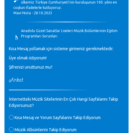
ülkemiz Türkiye Cumhuriyeti’nin kuruluşunun 100. yılını en
coşkun ifadelerle kutluyoruz.
Mavi Nota - 28.10.2023
♪
Anadolu Güzel Sanatlar Liseleri Müzik Bölümlerinin Eğitim
Programları Sorunları
Gülşah Sargın Kaptaş - 28.10.2023
Kısa Mesaj yollamak için sisteme girmeniz gerekmektedir.
♪
Üye olmak istiyorum!
GEÇMİŞ OLSUN TÜRKİYE!
Mavi Nota - 07.02.2023
Şifrenizi unuttunuz mu?
Anket
♪
30 yıl sonra karşılaşmak çok güzel Kurtuluş, teveccüh
etmişsin çok teşekkür ederim. Nerelerdesin? Bilgi verirsen
sevinirim, selamlar, sevgiler.
M.Semih Baylan - 08.01.2023
İnternetteki Müzik Sitelerinin En Çok Hangi Sayfalarını Takip
Ediyorsunuz?
♪
Değerli Müfit hocama en içten sevgi saygılarımı iletin
Kısa Mesaj ve Yorum Sayfalarını Takip Ediyorum
lütfen .Üniversite yıllarımda özel radyo yayıncılığı
yaptım.1994 yılında derginin bu daldaki ödülüne layık
Müzik Albümlerini Takip Ediyorum
görülmüştüm evde yıllar sonra plaketi buldum hadi bir