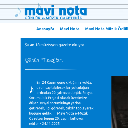
Anasayfa
Mavi Nota
Mavi Nota Müzik Ödüll
Şu an 18 müzisyen gazete okuyor
Günün Mesajları
♪
Bir 24 Kasım günü çıktığımız yolda,
uzun sayılabilecek bir yolculuğun
ardından 20. yılımıza ulaştık. Sosyal
Sorumluluk Projesi olarak üzerimize
düşen sosyal sorumluluğu yerine
getirerek, ilgi görerek, takdir toplayarak
bugüne geldik. Mavi Nota e-Müzik
Gazetesi bugün 20. yaşını kutluyor.
editör - 24.11.2025