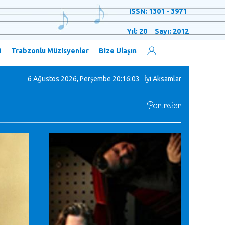
ISSN: 1301 - 3971
Yıl: 20 Sayı: 2012
ü
Trabzonlu Müzisyenler
Bize Ulaşın
6 Ağustos 2026, Perşembe
20:16:04 İyi Aksamlar
Portreler