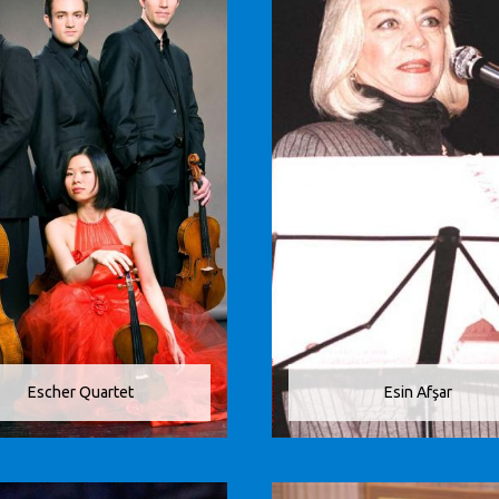
Escher Quartet
Esin Afşar