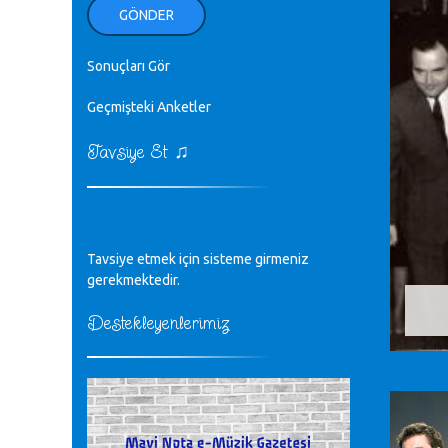
ellerinden benim için öpün.
GÖNDER
Kurtuluş Çelebi - 07.01.2023
Sonuçları Gör
♪
18. yılımız kutlu olsun
Mavi Nota - 24.11.2022
Geçmişteki Anketler
♫
Tavsiye Et
♪
Biliyorum Cüneyt bey, yazımda da
böyle bir şey demedim zaten.
editör - 20.11.2022
♪
Tavsiye etmek için sisteme girmeniz
sayın müfit bey bilgilerinizi kontrol
edi 6440 sayılı cso kurulrş kanununda
gerekmektedir.
4 b diye bir tanım yoktur
CÜNEYT BALKIZ - 15.11.2022
Destekleyenlerimiz
Tüm Mesajlar