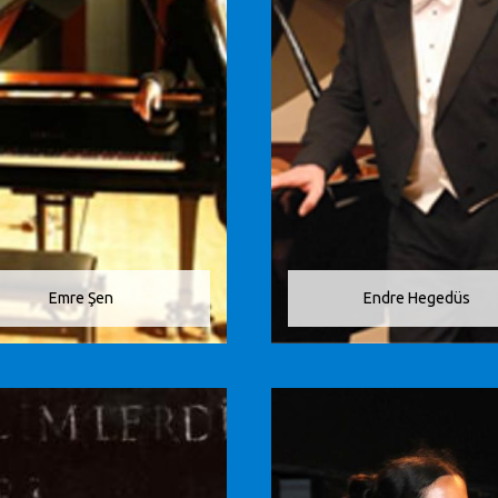
Emre Şen
Endre Hegedüs