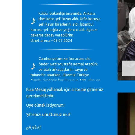
♪
Kültür bakanlığı sınavında. Ankara
thm koro şefi kızını aldı. Urfa korusu
şefi kayın biraderini aldı. İstanbul
korosu şefi oğlu ve yeğenini aldı. ilginizi
çekerse detay verebilirim
ttnet arena - 09.07.2024
♪
Cumhuriyetimizin kurucusu ulu
önder Gazi Mustafa Kemal Atatürk
ve silah arkadaşlarını saygı ve
minnetle anarken, ülkemiz Türkiye
Cumhuriyeti’nin kuruluşunun 100. yılını en
coşkun ifadelerle kutluyoruz.
Kısa Mesaj yollamak için sisteme girmeniz
Mavi Nota - 28.10.2023
gerekmektedir.
Üye olmak istiyorum!
♪
Anadolu Güzel Sanatlar Liseleri
Şifrenizi unuttunuz mu?
Müzik Bölümlerinin Eğitim
Programları Sorunları
Gülşah Sargın Kaptaş - 28.10.2023
Anket