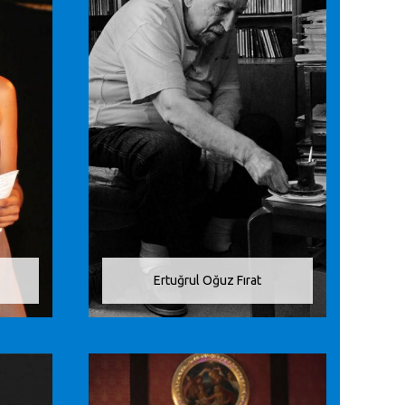
Ertuğrul Oğuz Fırat