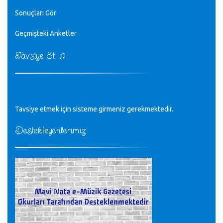
editör - 20.11.2022
Sonuçları Gör
♪
Geçmişteki Anketler
sayın müfit bey bilgilerinizi kontrol edi 6440 sayılı cso
kurulrş kanununda 4 b diye bir tanım yoktur
CÜNEYT BALKIZ - 15.11.2022
♫
Tavsiye Et
Tüm Mesajlar
Tavsiye etmek için sisteme girmeniz gerekmektedir.
Destekleyenlerimiz