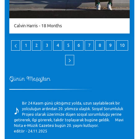
Calvin Harris - 18 Months
1
2
3
4
5
6
7
8
9
10
Günün Mesajları
♪
Bir 24 Kasım günü çıktığımız yolda, uzun sayılabilecek bir
yolculuğun ardından 20. yılımıza ulaştık. Sosyal Sorumluluk
Projesi olarak üzerimize düşen sosyal sorumluluğu yerine
getirerek, ilgi görerek, takdir toplayarak bugüne geldik. Mavi
Nota e-Müzik Gazetesi bugün 20. yaşını kutluyor.
editör - 24.11.2025