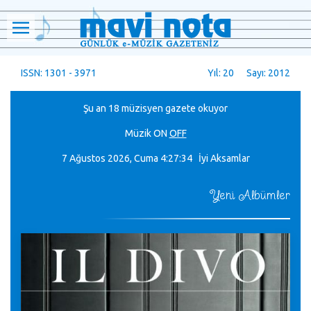
ISSN: 1301 - 3971
Yıl: 20 Sayı: 2012
Şu an 18 müzisyen gazete okuyor
Müzik
ON
OFF
7 Ağustos 2026, Cuma
4:27:35 İyi Aksamlar
Yeni Albümler