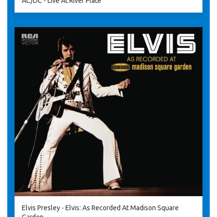
AC/DC - Live At River Plate
Elvis Presley - Elvis: As Recorded At Madison Square