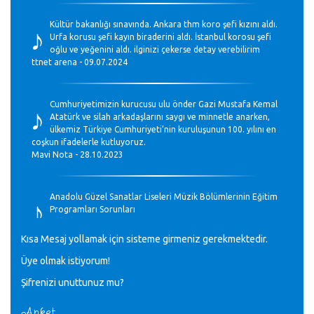
♪
Kültür bakanlığı sınavında. Ankara thm koro şefi kızını aldı.
Urfa korusu şefi kayın biraderini aldı. İstanbul korosu şefi
oğlu ve yeğenini aldı. ilginizi çekerse detay verebilirim
ttnet arena - 09.07.2024
♪
Cumhuriyetimizin kurucusu ulu önder Gazi Mustafa Kemal
Atatürk ve silah arkadaşlarını saygı ve minnetle anarken,
ülkemiz Türkiye Cumhuriyeti’nin kuruluşunun 100. yılını en
coşkun ifadelerle kutluyoruz.
Mavi Nota - 28.10.2023
♪
Anadolu Güzel Sanatlar Liseleri Müzik Bölümlerinin Eğitim
Programları Sorunları
Gülşah Sargın Kaptaş - 28.10.2023
Kısa Mesaj yollamak için sisteme girmeniz gerekmektedir.
♪
Üye olmak istiyorum!
GEÇMİŞ OLSUN TÜRKİYE!
Mavi Nota - 07.02.2023
Şifrenizi unuttunuz mu?
Anket