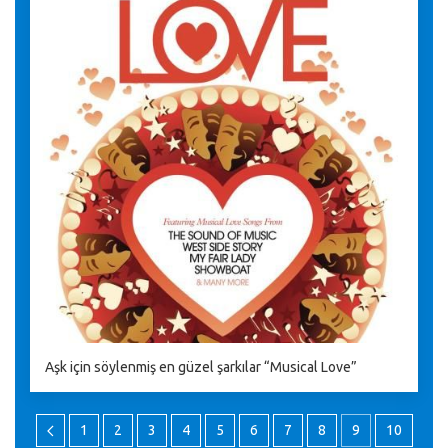
Aşk için söylenmiş en güzel şarkılar “Musical Love”
1
2
3
4
5
6
7
8
9
10