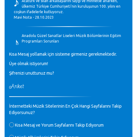
♪
Atatürk ve silah arkadaşlarını saygı ve minnetle anarken,
ülkemiz Türkiye Cumhuriyeti’nin kuruluşunun 100. yılını en
coşkun ifadelerle kutluyoruz.
Mavi Nota - 28.10.2023
♪
Anadolu Güzel Sanatlar Liseleri Müzik Bölümlerinin Eğitim
Programları Sorunları
Gülşah Sargın Kaptaş - 28.10.2023
Kısa Mesaj yollamak için sisteme girmeniz gerekmektedir.
♪
Üye olmak istiyorum!
GEÇMİŞ OLSUN TÜRKİYE!
Mavi Nota - 07.02.2023
Şifrenizi unuttunuz mu?
Anket
♪
30 yıl sonra karşılaşmak çok güzel Kurtuluş, teveccüh
etmişsin çok teşekkür ederim. Nerelerdesin? Bilgi verirsen
sevinirim, selamlar, sevgiler.
M.Semih Baylan - 08.01.2023
İnternetteki Müzik Sitelerinin En Çok Hangi Sayfalarını Takip
Ediyorsunuz?
♪
Değerli Müfit hocama en içten sevgi saygılarımı iletin
Kısa Mesaj ve Yorum Sayfalarını Takip Ediyorum
lütfen .Üniversite yıllarımda özel radyo yayıncılığı
yaptım.1994 yılında derginin bu daldaki ödülüne layık