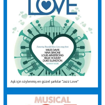
Aşk için söylenmiş en güzel şarkılar "Jazz Love"