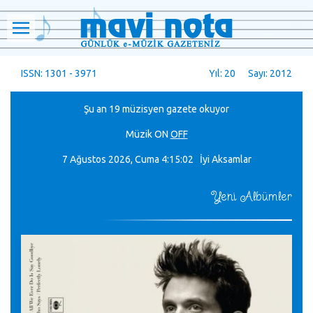
ISSN: 1301 - 3971
Yıl: 20 Sayı: 2012
Şu an 19 müzisyen gazete okuyor
Müzik
ON
OFF
7 Ağustos 2026, Cuma
4:15:04 İyi Aksamlar
Yeni Albümler