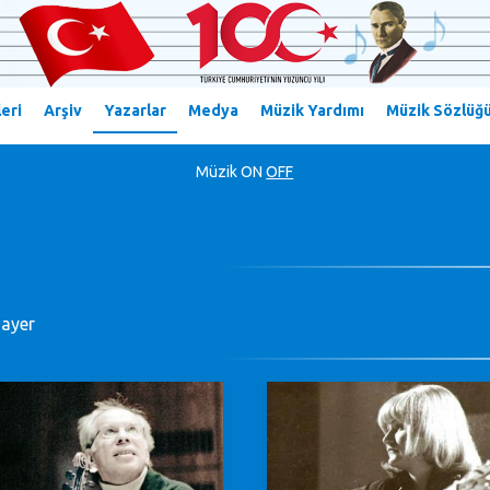
eri
Arşiv
Yazarlar
Medya
Müzik Yardımı
Müzik Sözlüğ
Müzik
ON
OFF
ayer