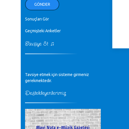
ellerinden benim için öpün.
GÖNDER
Kurtuluş Çelebi - 07.01.2023
Sonuçları Gör
♪
18. yılımız kutlu olsun
Mavi Nota - 24.11.2022
Geçmişteki Anketler
♫
Tavsiye Et
♪
Biliyorum Cüneyt bey, yazımda da
böyle bir şey demedim zaten.
editör - 20.11.2022
♪
Tavsiye etmek için sisteme girmeniz
sayın müfit bey bilgilerinizi kontrol
edi 6440 sayılı cso kurulrş kanununda
gerekmektedir.
4 b diye bir tanım yoktur
CÜNEYT BALKIZ - 15.11.2022
Destekleyenlerimiz
Tüm Mesajlar