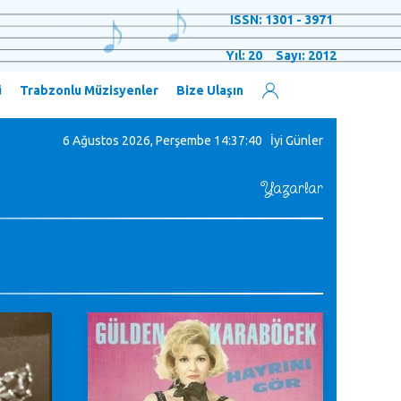
ISSN: 1301 - 3971
Yıl: 20 Sayı: 2012
ü
Trabzonlu Müzisyenler
Bize Ulaşın
6 Ağustos 2026, Perşembe
14:37:41 İyi Günler
Yazarlar