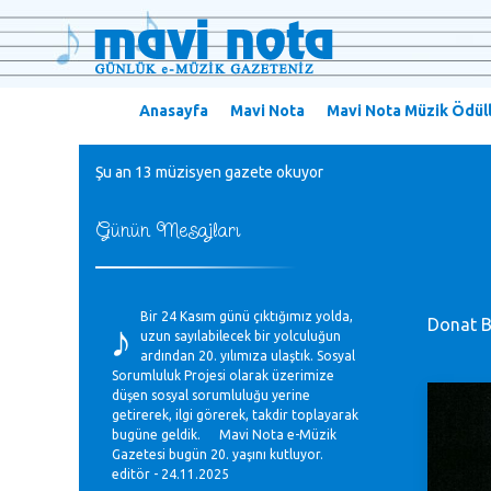
Anasayfa
Mavi Nota
Mavi Nota Müzik Ödüll
Şu an 13 müzisyen gazete okuyor
Günün Mesajları
♪
Bir 24 Kasım günü çıktığımız yolda,
Donat B
uzun sayılabilecek bir yolculuğun
ardından 20. yılımıza ulaştık. Sosyal
Sorumluluk Projesi olarak üzerimize
düşen sosyal sorumluluğu yerine
getirerek, ilgi görerek, takdir toplayarak
bugüne geldik. Mavi Nota e-Müzik
Gazetesi bugün 20. yaşını kutluyor.
editör - 24.11.2025