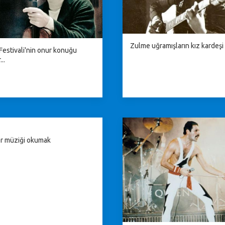
Zulme uğramışların kız kardeşi
Festivali'nin onur konuğu
..
r müziği okumak