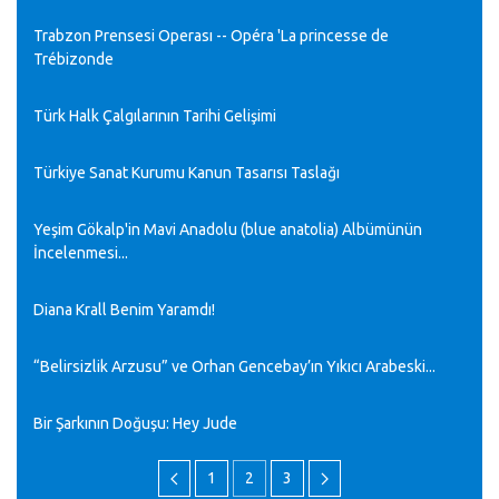
Trabzon Prensesi Operası -- Opéra 'La princesse de
Trébizonde
Türk Halk Çalgılarının Tarihi Gelişimi
Türkiye Sanat Kurumu Kanun Tasarısı Taslağı
Yeşim Gökalp'in Mavi Anadolu (blue anatolia) Albümünün
İncelenmesi...
Diana Krall Benim Yaramdı!
“Belirsizlik Arzusu” ve Orhan Gencebay’ın Yıkıcı Arabeski...
Bir Şarkının Doğuşu: Hey Jude
1
2
3