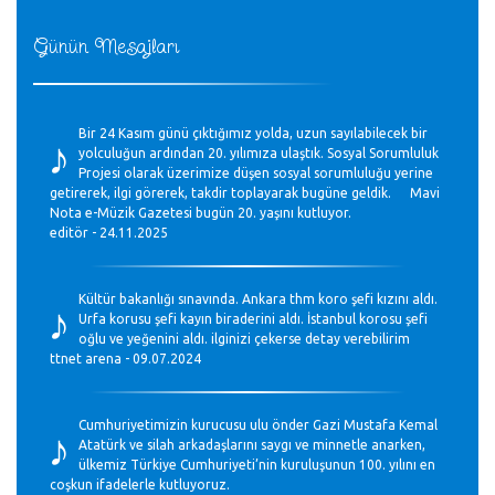
Günün Mesajları
♪
Bir 24 Kasım günü çıktığımız yolda, uzun sayılabilecek bir
yolculuğun ardından 20. yılımıza ulaştık. Sosyal Sorumluluk
Projesi olarak üzerimize düşen sosyal sorumluluğu yerine
getirerek, ilgi görerek, takdir toplayarak bugüne geldik. Mavi
Nota e-Müzik Gazetesi bugün 20. yaşını kutluyor.
editör - 24.11.2025
♪
Kültür bakanlığı sınavında. Ankara thm koro şefi kızını aldı.
Urfa korusu şefi kayın biraderini aldı. İstanbul korosu şefi
oğlu ve yeğenini aldı. ilginizi çekerse detay verebilirim
ttnet arena - 09.07.2024
♪
Cumhuriyetimizin kurucusu ulu önder Gazi Mustafa Kemal
Atatürk ve silah arkadaşlarını saygı ve minnetle anarken,
ülkemiz Türkiye Cumhuriyeti’nin kuruluşunun 100. yılını en
coşkun ifadelerle kutluyoruz.