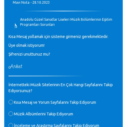
Mavi Nota - 28.10.2023
♪
Anadolu Güzel Sanatlar Liseleri Müzik Bölümlerinin Eğitim
Programları Sorunları
Gülşah Sargın Kaptaş - 28.10.2023
Kısa Mesaj yollamak için sisteme girmeniz gerekmektedir.
♪
Üye olmak istiyorum!
GEÇMİŞ OLSUN TÜRKİYE!
Mavi Nota - 07.02.2023
Şifrenizi unuttunuz mu?
Anket
♪
30 yıl sonra karşılaşmak çok güzel Kurtuluş, teveccüh
etmişsin çok teşekkür ederim. Nerelerdesin? Bilgi verirsen
sevinirim, selamlar, sevgiler.
M.Semih Baylan - 08.01.2023
İnternetteki Müzik Sitelerinin En Çok Hangi Sayfalarını Takip
Ediyorsunuz?
♪
Değerli Müfit hocama en içten sevgi saygılarımı iletin
Kısa Mesaj ve Yorum Sayfalarını Takip Ediyorum
lütfen .Üniversite yıllarımda özel radyo yayıncılığı
yaptım.1994 yılında derginin bu daldaki ödülüne layık
Müzik Albümlerini Takip Ediyorum
görülmüştüm evde yıllar sonra plaketi buldum hadi bir
internetten arayayım dediğimde ikinci büyük şoku yaşadım 1994
İnceleme ve Araştırma Sayfalarını Takip Ediyorum
de verdiği ödülü değerli hocam arşivinde fotoğraf larımız ile