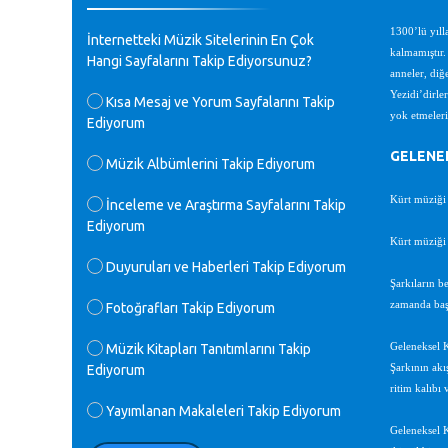
♪
GEÇMİŞ OLSUN TÜRKİYE!
1300’lü yıll
İnternetteki Müzik Sitelerinin En Çok
Mavi Nota - 07.02.2023
kalmamıştır. 
Hangi Sayfalarını Takip Ediyorsunuz?
anneler, diğ
♪
Yezidi’dirle
Kısa Mesaj ve Yorum Sayfalarını Takip
30 yıl sonra karşılaşmak çok güzel
yok etmeleri
Ediyorum
Kurtuluş, teveccüh etmişsin çok
teşekkür ederim. Nerelerdesin? Bilgi
GELENEK
verirsen sevinirim, selamlar, sevgiler.
Müzik Albümlerini Takip Ediyorum
M.Semih Baylan - 08.01.2023
Kürt müziği 
İnceleme ve Araştırma Sayfalarını Takip
Ediyorum
♪
Değerli Müfit hocama en içten sevgi
Kürt müziği 
saygılarımı iletin lütfen .Üniversite
Duyuruları ve Haberleri Takip Ediyorum
yıllarımda özel radyo yayıncılığı
Şarkıların b
yaptım.1994 yılında derginin bu daldaki
zamanda başk
Fotoğrafları Takip Ediyorum
ödülüne layık görülmüştüm evde yıllar
sonra plaketi buldum hadi bir internetten
arayayım dediğimde ikinci büyük şoku
Müzik Kitapları Tanıtımlarını Takip
Geleneksel K
yaşadım 1994 de verdiği ödülü değerli
Ediyorum
Şarkının akış
hocam arşivinde fotoğraf larımız ile
ritim kalıbı 
yayınlamaya devam ediyor.ne büyük bir
Yayımlanan Makaleleri Takip Ediyorum
emek emeği geçen herkese en derin
Geleneksel K
saygılarımı sunarım.Ne olur hocamın