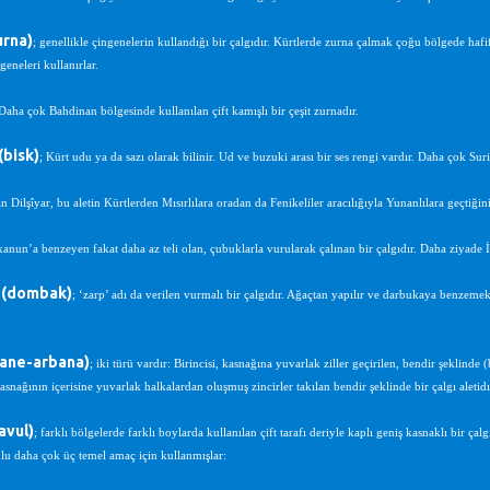
urna)
; genellikle çingenelerin kullandığı bir çalgıdır. Kürtlerde zurna çalmak çoğu bölgede hafi
eneleri kullanırlar.
aha çok Bahdinan bölgesinde kullanılan çift kamışlı bir çeşit zurnadır.
bisk)
; Kürt udu ya da sazı olarak bilinir. Ud ve buzuki arası bir ses rengi vardır. Daha çok Suri
n Dilşîyar, bu aletin Kürtlerden Mısırlılara oradan da Fenikeliler aracılığıyla Yunanlılara geçtiğini
‘kanun’a benzeyen fakat daha az teli olan, çubuklarla vurularak çalınan bir çalgıdır. Daha ziyade İ
 (dombak)
; ‘zarp’ adı da verilen vurmalı bir çalgıdır. Ağaçtan yapılır ve darbukaya benzemekle 
bane-arbana)
; iki türü vardır: Birincisi, kasnağına yuvarlak ziller geçirilen, bendir şeklinde (
asnağının içerisine yuvarlak halkalardan oluşmuş zincirler takılan bendir şeklinde bir çalgı aletidır
avul)
; farklı bölgelerde farklı boylarda kullanılan çift tarafı deriyle kaplı geniş kasnaklı bir çal
lu daha çok üç temel amaç için kullanmışlar: