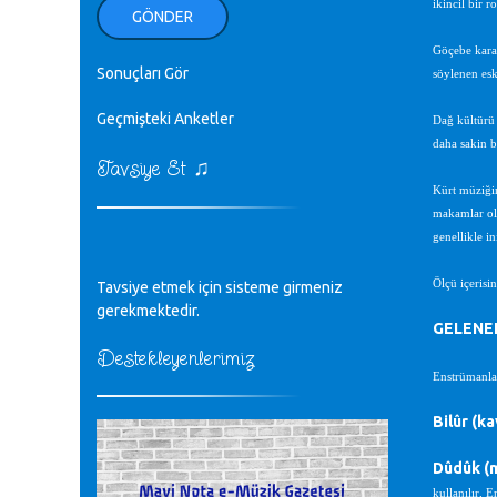
ikincil bir ro
ellerinden benim için öpün.
GÖNDER
Kurtuluş Çelebi - 07.01.2023
Göçebe karak
Sonuçları Gör
söylenen esk
♪
18. yılımız kutlu olsun
Mavi Nota - 24.11.2022
Geçmişteki Anketler
Dağ kültürü 
daha sakin bi
♫
Tavsiye Et
♪
Biliyorum Cüneyt bey, yazımda da
Kürt müziğin
böyle bir şey demedim zaten.
makamlar ols
editör - 20.11.2022
genellikle ini
♪
Ölçü içerisin
Tavsiye etmek için sisteme girmeniz
sayın müfit bey bilgilerinizi kontrol
edi 6440 sayılı cso kurulrş kanununda
gerekmektedir.
4 b diye bir tanım yoktur
GELENEK
CÜNEYT BALKIZ - 15.11.2022
Destekleyenlerimiz
Enstrümanları
Tüm Mesajlar
Bilûr (ka
Dûdûk (
kullanılır, 