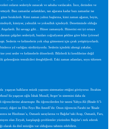
celeri onların sesleriyle ısınacak ve sabaha varılacaktı. İnce, derinden ve
etteydi. Bazı zamanlar anlattıkları, tan ağarana kadar bazı zamanlar ise
 güne bırakılırdı. Kimi zaman yalnız başlarına, kimi zaman ağanın, beyin,
etimindeydi, kimiyse; yalnızlık ve yoksulluk içindeydi. Denetiminde olduğu
. Atışırlardı. İki savaşçı gibi… Hüner zamanıydı. Hünerini eni iyi ortaya
ılarının çalgıları sesleriydi, bazıları coğrafyanın şekline göre bilur (yöresel
ı. Seslerin ve kelimelerin yok olup gitmemesi için çırak yetiştiriyorlardı.
inlerce yıl varlığını sürdürüyordu. Seslerin içindeki ahengi yakalar,
ne yeni sesler ve kelimelerle dönerlerdi. Bilirlerdi ki kendilerine değil
zlü geleneğinin temsilcileri dengbêjlerdi. Eski zaman adamları, soyu tükenen
 yaşayan halkların müzik yapısını sistematize ettiğini görüyoruz. İbrahim
Musul’da yaşayan oğlu İshak Musulî, Avger’in sistemini daha da
öğrencilerine aktarmıştır. Bu öğrencilerden bir tanesi Yahya Ali (Risale fi’l-
oruz), diğeri ise Ebu Feyz Bin Amedî’dir. Onun öğrencisi Farabi ise 'Risale
 sonra ise Hindistan’a, Osmanlı saraylarına ve Bağdat’taki Arap, Osmanlı, Fars,
isyen olan Ziryab, karşılaştığı problemler yüzünden Bağdat’ı terk ederek
ği olarak da dinî müziğin var olduğunu tahmin edebiliriz.