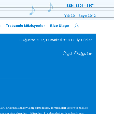
ISSN: 1301 - 3971
Yıl: 20 Sayı: 2012
ü
Trabzonlu Müzisyenler
Bize Ulaşın
8 Ağustos 2026, Cumartesi
9:38:13 İyi Günler
Özel Dosyalar
arı, sırtlarında abalarıyla hiç bilmedikleri, görmedikleri yerlere yöneldiler.
anmayı göze alıyorlardı. Biliyorlardı ki gidecekleri yerde onlara kıymet