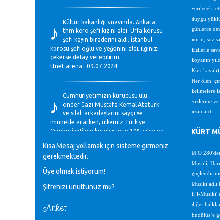
verilecek, et
♪
duygu yüklü 
Kültür bakanlığı sınavında. Ankara
günlerce dev
thm koro şefi kızını aldı. Urfa korusu
şefi kayın biraderini aldı. İstanbul
mirin, söz s
korosu şefi oğlu ve yeğenini aldı. ilginizi
kişilerle sa
çekerse detay verebilirim
koyanın yıldı
ttnet arena - 09.07.2024
Kürt kavalı)
Her ölen, çı
♪
kelimelere is
Cumhuriyetimizin kurucusu ulu
sözlerine ve
önder Gazi Mustafa Kemal Atatürk
ozanlardı.
ve silah arkadaşlarını saygı ve
minnetle anarken, ülkemiz Türkiye
Cumhuriyeti’nin kuruluşunun 100. yılını en
KÜRT MÜ
coşkun ifadelerle kutluyoruz.
Kısa Mesaj yollamak için sisteme girmeniz
Mavi Nota - 28.10.2023
M.Ö 280'den 
gerekmektedir.
Musulî, Haru
Üye olmak istiyorum!
♪
güçlendirmiş
Anadolu Güzel Sanatlar Liseleri
Musikî adlı 
Şifrenizi unuttunuz mu?
Müzik Bölümlerinin Eğitim
fi’l-Musikî'
Programları Sorunları
Gülşah Sargın Kaptaş - 28.10.2023
diğer halkla
Anket
Endülüs’e ge