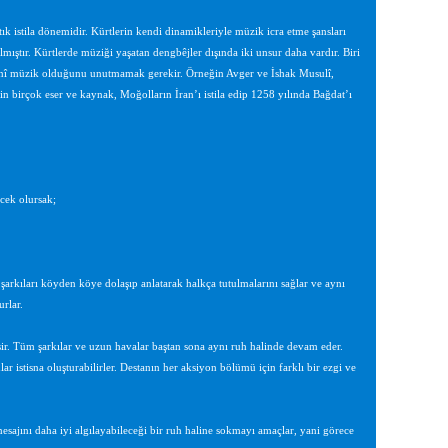
k istila dönemidir. Kürtlerin kendi dinamikleriyle müzik icra etme şansları
almıştır. Kürtlerde müziği yaşatan dengbêjler dışında iki unsur daha vardır. Biri
in dinî müzik olduğunu unutmamak gerekir. Örneğin Avger ve İshak Musulî,
n birçok eser ve kaynak, Moğolların İran’ı istila edip 1258 yılında Bağdat’ı
ecek olursak;
şarkıları köyden köye dolaşıp anlatarak halkça tutulmalarını sağlar ve aynı
rlar.
işir. Tüm şarkılar ve uzun havalar baştan sona aynı ruh halinde devam eder.
lar istisna oluşturabilirler. Destanın her aksiyon bölümü için farklı bir ezgi ve
mesajını daha iyi algılayabileceği bir ruh haline sokmayı amaçlar, yani görece