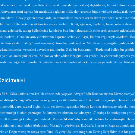
raflarında toplanılacak, meclisler kurulacak, mırralar (acı kahve) dağıtılacak, bitmek bilmez kış ge
binyılların izini taşıyan bir mırıltıyla başlanan hikâyeler, gecenin bütün yükünü sırtlayacak kuvv
am ederdi. Uzayıp giden destanlarda, kahramanların maceraları en derin yerinden kesilir sonraki
ahibi kadir bilenlerin daveti üzerine yola çıkarlardı. Kimi; ağaların, beylerin, hanedanların den
vaşlara giderlerdi, savaşı belleklerine kaydeder bire bin kahramanlık ekleyerek cemaate anlatırlardı
zı parlardı. Genç kızların yüreklerinin kapısına sesleriyle ulaşır, kilidini ezgileriyle açarlardı. Baz
, tembur ya da rıbab (yöresel kemençe). Ama hep yoldaydılar. Mühürlenmiş yazgıları yola yazılmışt
rağına kelimeleri ve sesleri devredip gidiyordu. O da bir başkasına… Toplumsal bellek bu şekilde b
e yeni anlamlar yüklerlerdi. Kelime avcılarıydılar. Her gittikleri yerden, heybelerinde yiyecek yeri
 seslerine değer biçiliyordu. Bu yüzden her an tahtından olma korkusu yaşarlardı. Bunlar Kürt sö
ZİĞİ TARİHİ
M.S. 130'a kadar süren krallık döneminde yaşayan “Avger” adlı Kürt sanatçının Mezopotamya’da
n el-Reşid’e Bağdat’ta sanatını sergilemiş ve ilk müslüman müzik okulunu açmıştır. Daha sonra 
, melodik yapı, ezgisel biçim, form, ses sistemi açısından birçok konuyu sistematize ederek, kendi 
Kürt müziği kitabını yazmıştır. Bu kitapta bir oktavın eşit olmayan 17 aralığa bölündüğünü görüy
 adlı Kürt müziği kitabını genişleterek 'Musika’l-kebir' adıyla müzik tarihine kazandırmıştır. Daha
ra eğitmen olarak giden Abdulkadir Meragi’yi görüyoruz. Bağdat’ta Harun-el Reşit sarayında müz
lir ve Doğu müziğini oraya taşır. Yine 13.yüzyılda kurulmuş olan Derviş Dergâhları’nın bir gere