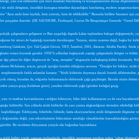
eneği, yazı icat edilmeden çok önce insanları büyülemiş ve konuşma
üzerine durup düşünmelerini
 tür sözlü iletişimin, öncelikle konuşma temeline dayandığını hatırlatmış, modern araştırmacıların b
öre “Aynı anda hem faydalı, hem yetersiz, hem de tehlikelidir.” Bununla birlikte Saussure için y
bir parçadan ibarettir. (DE SAUSSURE, Ferdinand, Course De Rinquistique Generde ‘‘Genel Dilbi
olojik çalışmaların gelişmesi ve Batı uygarlığı dışında kalan toplumlara bakışın değişmesiyle, 
 doğuran bir süreci de başlattığı üzerinde durulmuştur. Yazının, sözün uzantısı değil, başka bir 
tenberg Galaksisi, Çev. Gül Çağalı Güven, YKY, İstanbul, 2001, Aktaran: Abidin Parıltı). Sözle y
işkisini ortaya koymak gerekir. 1950’li yıllardan başlayarak yaptığı çalışmalarla iletişim ve kültür
r ilgi çeken bir diğer düşüncesi de “araç, mesajdır’’ sloganıyla özdeşleşmiş kültür kuramıdır. Kü
elirten Mcluhann, aracın, gerçek içeriğin kendisi olduğunu savunur. ”Örneğin bir hikâye, sözlü i
 sergilenmesiyle farklı anlamlar kazanır. ’’Sözlü kültürün duymaya dayalı fonetik alfabesinden, ya
 yok olmuş; buradan da, telgrafın bulunmasıyla elektronik çağa geçilmiştir. Burada sözün iletimi d
özden yazıya geçiş (kulaktan göze), yazıdan elektronik çağa (gözden kulağa) geçiş.
, yazı ve matbaa kavramlarının varlığını bilmeyen, bilse dahi kullanmayan ya da ona hayatlarında
ştuğu kültürdür. Son yıllarda sözlü kültürler ile yazı yazma alışkanlığının derinden etkilediği kül
r keşfedilmiştir. Edebiyatta, felsefede, bilimde, hatta okuryazarların sözlü iletişiminde düşünme ve
i doğasından değil, yazı teknolojisinin bilincimize sunduğu olanaklardan kaynaklandığını görüyo
i görülür. Bu inceleme dünyasının yazıyla sıkı bağından kaynaklanır.
a sözlü kültür içinde yaşayan toplumlarda, öncelikle saptanması gereken nokta ‘yaban düşünce’