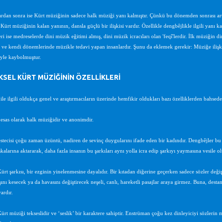
ardan sonra ise Kürt müziğinin sadece halk müziği yanı kalmıştır. Çünkü bu dönemden sonrası artı
Kürt müziğinin kalan yanının, dansla güçlü bir ilişkisi vardır. Özellikle dengbêjlikle ilgili yanı k
eri ise medreselerde dini müzik eğitimi almış, dini müzik icracıları olan 'feqî'lerdir. İlk müziğ
r ve kendi dönemlerinde müzikle tedavi yapan insanlardır. Şunu da eklemek gerekir: Müziğe ilişki
yle kaybolmuştur.
SEL KÜRT MÜZİĞİNİN ÖZELLİKLERİ
ile ilgili oldukça genel ve araştırmacıların üzerinde hemfikir oldukları bazı özelliklerden bahsed
esas olarak halk müziğidir ve anonimdir.
estecisi çoğu zaman üzüntü, nadiren de sevinç duygularını ifade eden bir kadındır. Dengbêjler bu 
alarına aktararak, daha fazla insanın bu şarkıları aynı yolla icra edip şarkıyı yaymasına vesile olu
ürt şarkısı, bir ezginin yinelenmesine dayalıdır. Bir kıtadan diğerine geçerken sadece sözler değ
ını kesecek ya da havasını değiştirecek neşeli, canlı, hareketli pasajlar araya girmez. Buna, destan
vardır.
ürt müziği tekseslidir ve ‘seslik’ bir karaktere sahiptir. Enstrüman çoğu kez dinleyiciyi sözlerin 