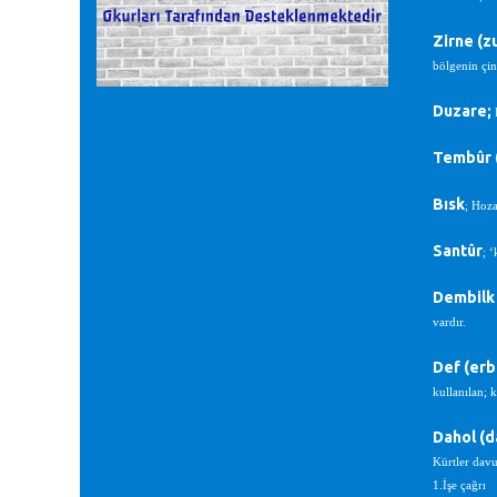
Zirne (z
bölgenin çing
Duzare;
D
Tembûr (
Bısk
; Hoza
Santûr
; 
Dembilk
vardır.
Def (er
kullanılan; k
Dahol (d
Kürtler davu
1.İşe çağrı