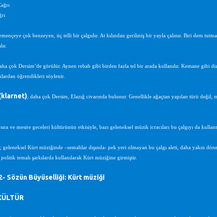
Çağrı
ğrı
emençeye çok benzeyen, üç telli bir çalgıdır. At kılından gerilmiş bir yayla çalınır. Biri dem tutma
lır.
daha çok Dersim’de görülür. Aynen rebab gibi birden fazla tel bir arada kullanılır. Kemane gibi d
nlardan öğrendikleri söylenir.
(klarnet)
; daha çok Dersim, Elazığ civarında bulunur. Genellikle ağaçtan yapılan türü değil, me
 sıra ve mesire geceleri kültürünün etkisiyle, bazı geleneksel müzik icracıları bu çalgıyı da kullanm
; geleneksel Kürt müziğinde –semahlar dışında- pek yeri olmayan bu çalgı aleti, daha yakın döne
politik temalı şarkılarda kullanılarak Kürt müziğine girmiştir.
 Sözün Büyüselliği: Kürt müziği
KÜLTÜR