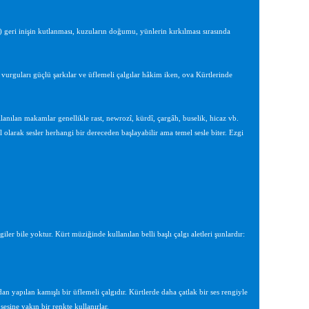
 geri inişin kutlanması, kuzuların doğumu, yünlerin kırkılması sırasında
 vurguları güçlü şarkılar ve üflemeli çalgılar hâkim iken, ova Kürtlerinde
llanılan makamlar genellikle rast, newrozî, kürdî, çargâh, buselik, hicaz vb.
larak sesler herhangi bir dereceden başlayabilir ama temel sesle biter. Ezgi
iler bile yoktur. Kürt müziğinde kullanılan belli başlı çalgı aletleri şunlardır:
n yapılan kamışlı bir üflemeli çalgıdır. Kürtlerde daha çatlak bir ses rengiyle
esine yakın bir renkte kullanırlar.