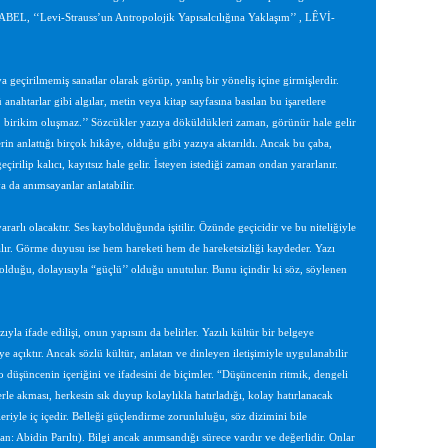
ABEL, ‘‘Levi-Strauss’un Antropolojik Yapısalcılığına Yaklaşım’’ , LÊVİ-
ya geçirilmemiş sanatlar olarak görüp, yanlış bir yöneliş içine girmişlerdir.
nahtarlar gibi algılar, metin veya kitap sayfasına basılan bu işaretlere
az, birikim oluşmaz.’’ Sözcükler yazıya döküldükleri zaman, görünür hale gelir
erin anlattığı birçok hikâye, olduğu gibi yazıya aktarıldı. Ancak bu çaba,
rilip kalıcı, kayıtsız hale gelir. İsteyen istediği zaman ondan yararlanır.
 da anımsayanlar anlatabilir.
rlı olacaktır. Ses kaybolduğunda işitilir. Özünde geçicidir ve bu niteliğiyle
lır. Görme duyusu ise hem hareketi hem de hareketsizliği kaydeder. Yazı
 olduğu, dolayısıyla “güçlü’’ olduğu unutulur. Bunu içindir ki söz, söylenen
ıyla ifade edilişi, onun yapısını da belirler. Yazılı kültür bir belgeye
e açıktır. Ancak sözlü kültür, anlatan ve dinleyen iletişimiyle uygulanabilir
 düşüncenin içeriğini ve ifadesini de biçimler. “Düşüncenin ritmik, dengeli
lerle akması, herkesin sık duyup kolaylıkla hatırladığı, kolay hatırlanacak
leriyle iç içedir. Belleği güçlendirme zorunluluğu, söz dizimini bile
n: Abidin Parıltı). Bilgi ancak anımsandığı sürece vardır ve değerlidir. Onlar