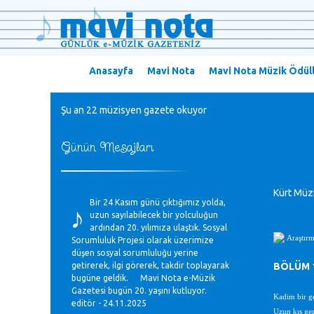
Anasayfa
Mavi Nota
Mavi Nota Müzik Ödüll
Şu an 22 müzisyen gazete okuyor
Günün Mesajları
Kürt Müzi
♪
Bir 24 Kasım günü çıktığımız yolda,
uzun sayılabilecek bir yolculuğun
ardından 20. yılımıza ulaştık. Sosyal
Araştır
Sorumluluk Projesi olarak üzerimize
düşen sosyal sorumluluğu yerine
getirerek, ilgi görerek, takdir toplayarak
BÖLÜM 1-
bugüne geldik. Mavi Nota e-Müzik
Gazetesi bugün 20. yaşını kutluyor.
Kadim bir gel
editör - 24.11.2025
Uzun kış gec