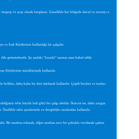
f meşrep ve ayıp olarak karşılanır. Genellikle her bölgede davul ve zurnayı o
ye ve Irak Kürtlerinin kullandığı bir çalgıdır.
 dile getirmektedir. Şu andaki “buzuki” sazının atası kabul edilir.
ran Kürtlerinin müziklerinde kullanılır.
birlikte, daha kalın bir deri takılarak kullanılır. Çeşitli boyları ve tonları
bildiğimiz tefin büyük hali gibi) bir çalgı aletidır. İkincisi ise, daha yaygın
. Özellikle zikir ayinlerinde ve dengbêjler tarafından kullanılır.
gıdır. Bir tarafına tokmak, diğer tarafına ince bir çubukla vurularak çalınır.