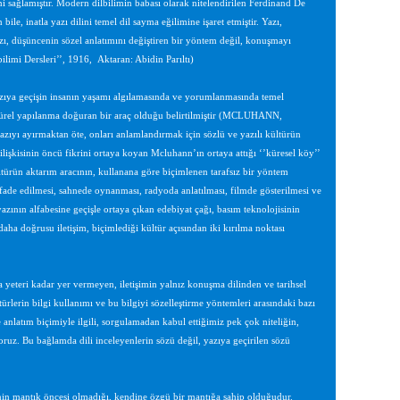
 sağlamıştır. Modern dilbilimin babası olarak nitelendirilen Ferdinand De
ile, inatla yazı dilini temel dil sayma eğilimine işaret etmiştir. Yazı,
azı, düşüncenin sözel anlatımını değiştiren bir yöntem değil, konuşmayı
limi Dersleri’’, 1916,
Aktaran: Abidin Parıltı)
yazıya geçişin insanın yaşamı algılamasında ve yorumlanmasında temel
kültürel yapılanma doğuran bir araç olduğu belirtilmiştir (MCLUHANN,
azıyı ayırmaktan öte, onları anlamlandırmak için sözlü ve yazılı kültürün
 ilişkisinin öncü fikrini ortaya koyan Mcluhann’ın ortaya attığı ‘’küresel köy’’
ltürün aktarım aracının, kullanana göre biçimlenen tarafsız bir yöntem
fade edilmesi, sahnede oynanması, radyoda anlatılması, filmde gösterilmesi ve
zının alfabesine geçişle ortaya çıkan edebiyat çağı, basım teknolojisinin
aha doğrusu iletişim, biçimlediği kültür açısından iki kırılma noktası
 yeteri kadar yer vermeyen, iletişimin yalnız konuşma dilinden ve tarihsel
türlerin bilgi kullanımı ve bu bilgiyi sözelleştirme yöntemleri arasındaki bazı
 anlatım biçimiyle ilgili, sorgulamadan kabul ettiğimiz pek çok niteliğin,
ruz. Bu bağlamda dili inceleyenlerin sözü değil, yazıya geçirilen sözü
nin mantık öncesi olmadığı, kendine özgü bir mantığa sahip olduğudur.