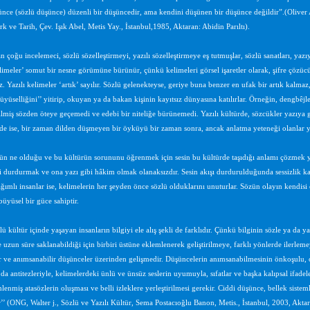
nce (sözlü düşünce) düzenli bir düşüncedir, ama kendini düşünen bir düşünce değildir”.(Oliver 
 ve Tarih, Çev. Işık Abel, Metis Yay., İstanbul,1985, Aktaran: Abidin Parıltı).
n çoğu incelemeci, sözlü sözelleştirmeyi, yazılı sözelleştirmeye eş tutmuşlar, sözlü sanatları, yazı
limeler’ somut bir nesne görümüne bürünür, çünkü kelimeleri görsel işaretler olarak, şifre çözücü a
z. Yazılı kelimeler ‘artık’ sayılır. Sözlü gelenekteyse, geriye buna benzer en ufak bir artık kalm
üyüselliğini’’ yitirip, okuyan ya da bakan kişinin kayıtsız dünyasına katılırlar. Örneğin, dengbêjl
ilmiş sözden öteye geçemedi ve edebi bir niteliğe bürünemedi. Yazılı kültürde, sözcükler yazıya geçi
de ise, bir zaman dilden düşmeyen bir öyküyü bir zaman sonra, ancak anlatma yeteneği olanlar ya
ün ne olduğu ve bu kültürün sorununu öğrenmek için sesin bu kültürde taşıdığı anlamı çözmek yara
i durdurmak ve ona yazı gibi hâkim olmak olanaksızdır. Sesin akışı durdurulduğunda sessizlik ka
ğımlı insanlar ise, kelimelerin her şeyden önce sözlü olduklarını unuturlar. Sözün olayın kendisi
büyüsel bir güce sahiptir.
lü kültür içinde yaşayan insanların bilgiyi ele alış şekli de farklıdır. Çünkü bilginin sözle ya da yaz
 uzun süre saklanabildiği için birbiri üstüne eklemlenerek geliştirilmeye, farklı yönlerde ilerlemey
r ve anımsanabilir düşünceler üzerinden gelişmedir. Düşüncelerin anımsanabilmesinin önkoşulu, o
 da antitezleriyle, kelimelerdeki ünlü ve ünsüz seslerin uyumuyla, sıfatlar ve başka kalıpsal ifade
lenmiş atasözlerin oluşması ve belli izleklere yerleştirilmesi gerekir. Ciddi düşünce, bellek sistem
r’’ (ONG, Walter j., Sözlü ve Yazılı Kültür, Sema Postacıoğlu Banon, Metis., İstanbul, 2003, Aktara