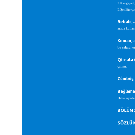
2.Kavgaya 
3.Şenliğe ça
Rebab
; k
arada kullanı
Keman
; 
bu çalgıyı o
Qirnata 
çalınır.
Cûmbûş
;
Bağlama
Daha ziyade 
BÖLÜM 2-
SÖZLÜ 