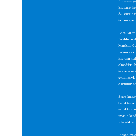
Konuşma yet
Saussure, her
Saussure’e g
tamamlayıcı 
Ancak antrop
farklılıklar
Marshall, Gu
farkını ve il
kavramı kada
olmadığını b
televizyonda
gelişmesiyle
oluşturur: S
Sözlü kültür
bellekten olu
temel farkla
insanın kend
irdeledikler
‘Yaban’ ya d