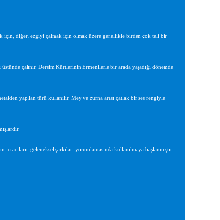
k için, diğeri ezgiyi çalmak için olmak üzere genellikle birden çok teli bir
iz üstünde çalınır. Dersim Kürtlerinin Ermenilerle bir arada yaşadığı dönemde
talden yapılan türü kullanılır. Mey ve zurna arası çatlak bir ses rengiyle
ışlardır.
m icracıların geleneksel şarkıları yorumlamasında kullanılmaya başlanmıştır.