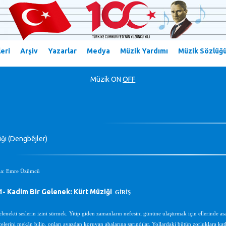
eri
Arşiv
Yazarlar
Medya
Müzik Yardımı
Müzik Sözlüğ
Müzik
ON
OFF
ği (Dengbêjler)
ma: Emre Üzümcü
 Kadim Bir Gelenek: Kürt Müziği
GİRİŞ
enekti seslerin izini sürmek. Yitip giden zamanların nefesini gününe ulaştırmak için ellerinde asal
elerini mekân bilip, onları ayazdan koruyan abalarına sarındılar. Yollardaki bütün zorluklara katl