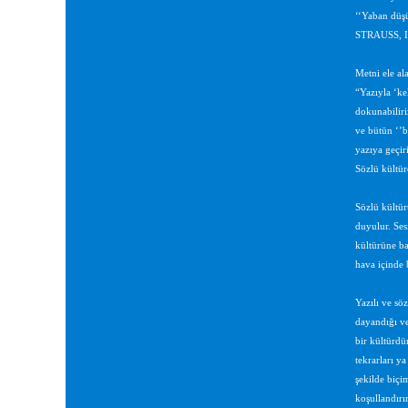
‘‘Yaban düşü
STRAUSS, Irk
Metni ele ala
“Yazıyla ‘ke
dokunabiliri
ve bütün ‘’b
yazıya geçir
Sözlü kültür
Sözlü kültür
duyulur. Ses
kültürüne ba
hava içinde 
Yazılı ve söz
dayandığı ve
bir kültürdü
tekrarları ya
şekilde biçim
koşullandırı