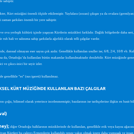
le sahiptir.
ter, Kürt müziğini önemli ölçüde etkilemiştir. Yaylalara (zozan) çıkışın ya da ovalara (germîyan)
i zaman şarkıları önemli bir yere sahiptir.
ve ova yerleşik kültürü içinde yaşayan Kürtlerin müzikleri farklıdır. Dağlık bölgelerde daha sert,
r ruh hali ve salınıma sahip şarkılarla ağırlıklı olarak telli çalgılar vardır.
de, danssal olmayan eser sayısı çok azdır. Genellikle kullanılan usuller ise; 6/8, 2/4, 10/8 vb. Ku
a da, Ortadoğu’da kullanılan bütün makamlar kullanılmaktadır denilebilir. Kürt müziğinde genel o
ci ve çıkıcı-inici bir seyir izler.
de genellikle “es” (sus işareti) kullanılmaz.
SEL KÜRT MÜZİĞİNDE KULLANILAN BAZI ÇALGILAR
n çoğu, bilimsel olarak yeterince incelenmemiştir; bazılarının ise tarihçelerine ilişkin en basit bilg
val)
mey);
diğer Ortadoğu halklarının müziklerinde de kullanılan, genellikle erik veya kayısı ağacında
Erivan Kürtleri bu çalgıyı Ermenilerin kullandığı renge yakın olmak üzere daha yumuşak ve insan s