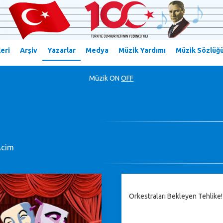
eri
Arşiv
Yazarlar
Medya
Müzik Yardımı
Müzik Sözlüğ
Müzik
ON
OFF
Acim
Orkestraları Bekleyen Tehlike!