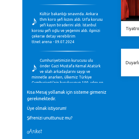
♪
Kültür bakanlığı sınavında. Ankara
thm koro şefi kızını aldı. Urfa korusu
şefi kayın biraderini aldı. İstanbul
Tiyatro
korosu şefi oğlu ve yeğenini aldı. ilginizi
çekerse detay verebilirim
ttnet arena - 09.07.2024
♪
Cumhuriyetimizin kurucusu ulu
Duyarlı
önder Gazi Mustafa Kemal Atatürk
ve silah arkadaşlarını saygı ve
minnetle anarken, ülkemiz Türkiye
Cumhuriyeti’nin kuruluşunun 100. yılını en
coşkun ifadelerle kutluyoruz.
Kısa Mesaj yollamak için sisteme girmeniz
Mavi Nota - 28.10.2023
gerekmektedir.
Üye olmak istiyorum!
♪
Anadolu Güzel Sanatlar Liseleri
Şifrenizi unuttunuz mu?
Müzik Bölümlerinin Eğitim
Programları Sorunları
Gülşah Sargın Kaptaş - 28.10.2023
Anket