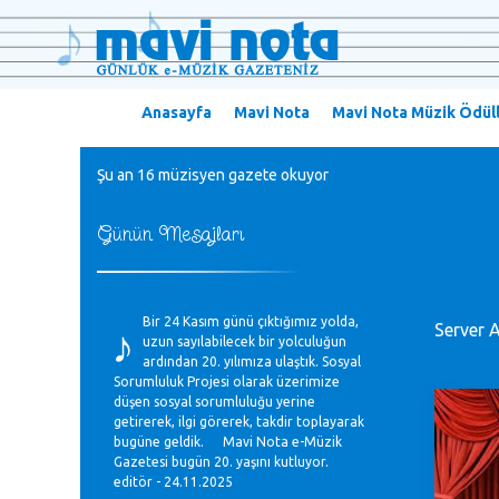
Anasayfa
Mavi Nota
Mavi Nota Müzik Ödüll
Şu an 16 müzisyen gazete okuyor
Günün Mesajları
♪
Bir 24 Kasım günü çıktığımız yolda,
Server 
uzun sayılabilecek bir yolculuğun
ardından 20. yılımıza ulaştık. Sosyal
Sorumluluk Projesi olarak üzerimize
düşen sosyal sorumluluğu yerine
getirerek, ilgi görerek, takdir toplayarak
bugüne geldik. Mavi Nota e-Müzik
Gazetesi bugün 20. yaşını kutluyor.
editör - 24.11.2025