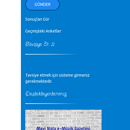
ellerinden benim için öpün.
GÖNDER
Kurtuluş Çelebi - 07.01.2023
Sonuçları Gör
♪
18. yılımız kutlu olsun
Mavi Nota - 24.11.2022
Geçmişteki Anketler
♫
Tavsiye Et
♪
Biliyorum Cüneyt bey, yazımda da
böyle bir şey demedim zaten.
editör - 20.11.2022
♪
Tavsiye etmek için sisteme girmeniz
sayın müfit bey bilgilerinizi kontrol
edi 6440 sayılı cso kurulrş kanununda
gerekmektedir.
4 b diye bir tanım yoktur
CÜNEYT BALKIZ - 15.11.2022
Destekleyenlerimiz
Tüm Mesajlar