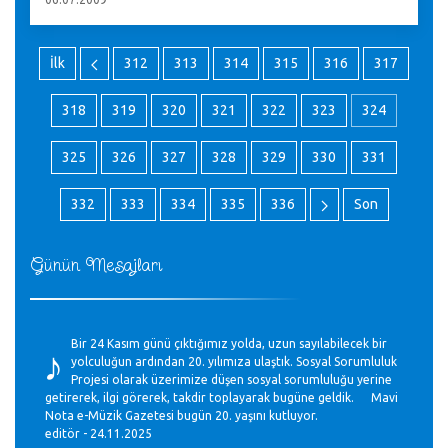
İlk
312
313
314
315
316
317
318
319
320
321
322
323
324
325
326
327
328
329
330
331
332
333
334
335
336
Son
Günün Mesajları
♪
Bir 24 Kasım günü çıktığımız yolda, uzun sayılabilecek bir
yolculuğun ardından 20. yılımıza ulaştık. Sosyal Sorumluluk
Projesi olarak üzerimize düşen sosyal sorumluluğu yerine
getirerek, ilgi görerek, takdir toplayarak bugüne geldik. Mavi
Nota e-Müzik Gazetesi bugün 20. yaşını kutluyor.
editör - 24.11.2025