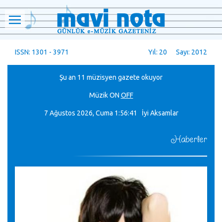
ISSN: 1301 - 3971
Yıl: 20 Sayı: 2012
Şu an 11 müzisyen gazete okuyor
Müzik
ON
OFF
7 Ağustos 2026, Cuma
1:56:42 İyi Aksamlar
Haberler