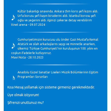
♪
Kültür bakanlığı sınavında. Ankara thm koro şefi kızını aldı.
Urfa korusu şefi kayın biraderini aldı. İstanbul korosu şefi
oğlu ve yeğenini aldı. ilginizi çekerse detay verebilirim
ttnet arena - 09.07.2024
♪
Cumhuriyetimizin kurucusu ulu önder Gazi Mustafa Kemal
Atatürk ve silah arkadaşlarını saygı ve minnetle anarken,
ülkemiz Türkiye Cumhuriyeti’nin kuruluşunun 100. yılını en
coşkun ifadelerle kutluyoruz.
Mavi Nota - 28.10.2023
♪
Anadolu Güzel Sanatlar Liseleri Müzik Bölümlerinin Eğitim
Programları Sorunları
Gülşah Sargın Kaptaş - 28.10.2023
Kısa Mesaj yollamak için sisteme girmeniz gerekmektedir.
♪
Üye olmak istiyorum!
GEÇMİŞ OLSUN TÜRKİYE!
Mavi Nota - 07.02.2023
Şifrenizi unuttunuz mu?