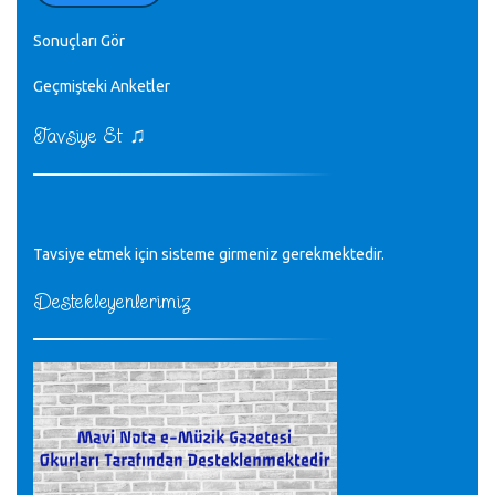
♪
zaten.
editör - 20.11.2022
Sonuçları Gör
♪
Geçmişteki Anketler
sayın müfit bey bilgilerinizi kontrol edi 6440 sayılı cso
kurulrş kanununda 4 b diye bir tanım yoktur
CÜNEYT BALKIZ - 15.11.2022
♫
Tavsiye Et
Tüm Mesajlar
Tavsiye etmek için sisteme girmeniz gerekmektedir.
Destekleyenlerimiz