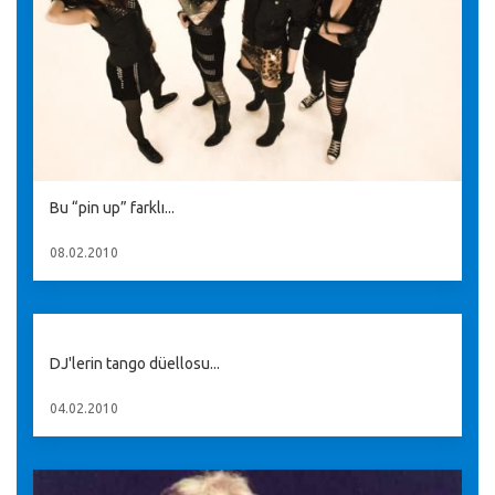
Bu “pin up” farklı...
08.02.2010
DJ'lerin tango düellosu...
04.02.2010