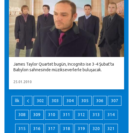
James Taylor Quartet bugün, Incognito ise 3-4 Şubat'ta
Babylon sahnesinde müzikseverlerle buluşacak.
25.01.2010
İlk
302
303
304
305
306
307
308
309
310
311
312
313
314
315
316
317
318
319
320
321