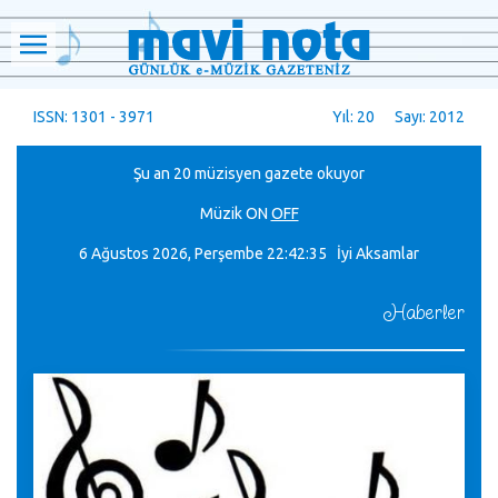
ISSN: 1301 - 3971
Yıl: 20 Sayı: 2012
Şu an 20 müzisyen gazete okuyor
Müzik
ON
OFF
6 Ağustos 2026, Perşembe
22:42:37 İyi Aksamlar
Haberler