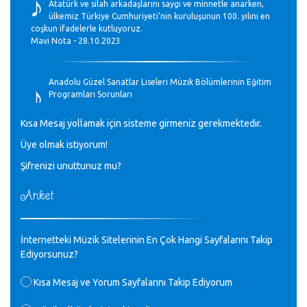
♪
Atatürk ve silah arkadaşlarını saygı ve minnetle anarken,
ülkemiz Türkiye Cumhuriyeti’nin kuruluşunun 100. yılını en
coşkun ifadelerle kutluyoruz.
Mavi Nota - 28.10.2023
♪
Anadolu Güzel Sanatlar Liseleri Müzik Bölümlerinin Eğitim
Programları Sorunları
Gülşah Sargın Kaptaş - 28.10.2023
Kısa Mesaj yollamak için sisteme girmeniz gerekmektedir.
♪
Üye olmak istiyorum!
GEÇMİŞ OLSUN TÜRKİYE!
Mavi Nota - 07.02.2023
Şifrenizi unuttunuz mu?
Anket
♪
30 yıl sonra karşılaşmak çok güzel Kurtuluş, teveccüh
etmişsin çok teşekkür ederim. Nerelerdesin? Bilgi verirsen
sevinirim, selamlar, sevgiler.
M.Semih Baylan - 08.01.2023
İnternetteki Müzik Sitelerinin En Çok Hangi Sayfalarını Takip
Ediyorsunuz?
♪
Değerli Müfit hocama en içten sevgi saygılarımı iletin
Kısa Mesaj ve Yorum Sayfalarını Takip Ediyorum
lütfen .Üniversite yıllarımda özel radyo yayıncılığı
yaptım.1994 yılında derginin bu daldaki ödülüne layık