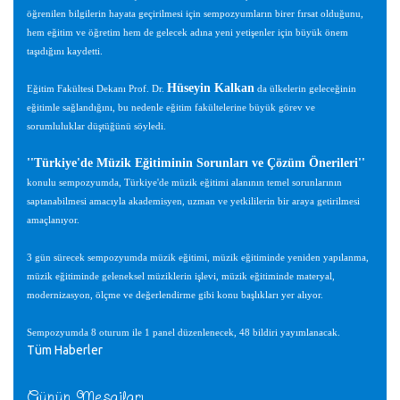
öğrenilen bilgilerin hayata geçirilmesi için sempozyumların birer fırsat olduğunu,
hem eğitim ve öğretim hem de gelecek adına yeni yetişenler için büyük önem
taşıdığını kaydetti.
Hüseyin Kalkan
Eğitim Fakültesi Dekanı Prof. Dr.
da ülkelerin geleceğinin
eğitimle sağlandığını, bu nedenle eğitim fakültelerine büyük görev ve
sorumluluklar düştüğünü söyledi.
''Türkiye'de Müzik Eğitiminin Sorunları ve Çözüm Önerileri''
konulu sempozyumda, Türkiye'de müzik eğitimi alanının temel sorunlarının
saptanabilmesi amacıyla akademisyen, uzman ve yetkililerin bir araya getirilmesi
amaçlanıyor.
3 gün sürecek sempozyumda müzik eğitimi, müzik eğitiminde yeniden yapılanma,
müzik eğitiminde geleneksel müziklerin işlevi, müzik eğitiminde materyal,
modernizasyon, ölçme ve değerlendirme gibi konu başlıkları yer alıyor.
Sempozyumda 8 oturum ile 1 panel düzenlenecek, 48 bildiri yayımlanacak.
Tüm Haberler
Günün Mesajları