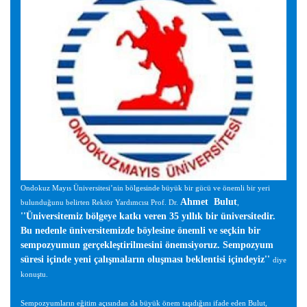
Ondokuz Mayıs Üniversitesi’nin bölgesinde büyük bir gücü ve önemli bir yeri
Ahmet Bulut
bulunduğunu belirten Rektör Yardımcısı Prof. Dr.
,
''Üniversitemiz bölgeye katkı veren 35 yıllık bir üniversitedir.
Bu nedenle üniversitemizde böylesine önemli ve seçkin bir
sempozyumun gerçekleştirilmesini önemsiyoruz. Sempozyum
süresi içinde yeni çalışmaların oluşması beklentisi içindeyiz''
diye
konuştu.
Sempozyumların eğitim açısından da büyük önem taşıdığını ifade eden Bulut,