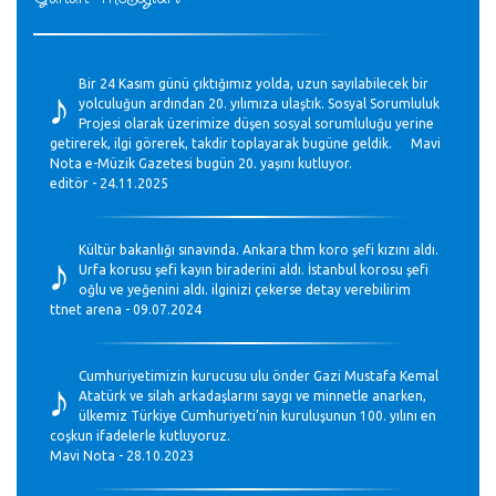
♪
Bir 24 Kasım günü çıktığımız yolda, uzun sayılabilecek bir
yolculuğun ardından 20. yılımıza ulaştık. Sosyal Sorumluluk
Projesi olarak üzerimize düşen sosyal sorumluluğu yerine
getirerek, ilgi görerek, takdir toplayarak bugüne geldik. Mavi
Nota e-Müzik Gazetesi bugün 20. yaşını kutluyor.
editör - 24.11.2025
♪
Kültür bakanlığı sınavında. Ankara thm koro şefi kızını aldı.
Urfa korusu şefi kayın biraderini aldı. İstanbul korosu şefi
oğlu ve yeğenini aldı. ilginizi çekerse detay verebilirim
ttnet arena - 09.07.2024
♪
Cumhuriyetimizin kurucusu ulu önder Gazi Mustafa Kemal
Atatürk ve silah arkadaşlarını saygı ve minnetle anarken,
ülkemiz Türkiye Cumhuriyeti’nin kuruluşunun 100. yılını en
coşkun ifadelerle kutluyoruz.
Mavi Nota - 28.10.2023