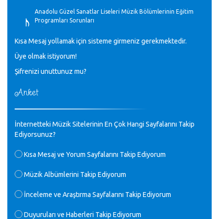
♪
Anadolu Güzel Sanatlar Liseleri Müzik Bölümlerinin Eğitim
Programları Sorunları
Gülşah Sargın Kaptaş - 28.10.2023
Kısa Mesaj yollamak için sisteme girmeniz gerekmektedir.
♪
Üye olmak istiyorum!
GEÇMİŞ OLSUN TÜRKİYE!
Mavi Nota - 07.02.2023
Şifrenizi unuttunuz mu?
Anket
♪
30 yıl sonra karşılaşmak çok güzel Kurtuluş, teveccüh
etmişsin çok teşekkür ederim. Nerelerdesin? Bilgi verirsen
sevinirim, selamlar, sevgiler.
M.Semih Baylan - 08.01.2023
İnternetteki Müzik Sitelerinin En Çok Hangi Sayfalarını Takip
Ediyorsunuz?
♪
Değerli Müfit hocama en içten sevgi saygılarımı iletin
Kısa Mesaj ve Yorum Sayfalarını Takip Ediyorum
lütfen .Üniversite yıllarımda özel radyo yayıncılığı
yaptım.1994 yılında derginin bu daldaki ödülüne layık
Müzik Albümlerini Takip Ediyorum
görülmüştüm evde yıllar sonra plaketi buldum hadi bir
internetten arayayım dediğimde ikinci büyük şoku yaşadım 1994
İnceleme ve Araştırma Sayfalarını Takip Ediyorum
de verdiği ödülü değerli hocam arşivinde fotoğraf larımız ile
yayınlamaya devam ediyor.ne büyük bir emek emeği geçen
herkese en derin saygılarımı sunarım.Ne olur hocamın
Duyuruları ve Haberleri Takip Ediyorum