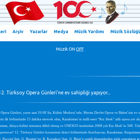
eri
Arşiv
Yazarlar
Medya
Müzik Yardımı
Müzik Sözlüğ
Müzik
ON
OFF
2. Türksoy Opera Günleri’ne ev sahipliği yapıyor...
Opera Günleri, yarın saat 20.00’da, Kültür Merkezi’nde, Mersin Devlet Opera ve Balesi’nin ev sa
rin ilk bölümünde 15 dakika sürecek olan, Kazakistan’ın milli eseri “Kız Jıbek” adlı opera yer al
Destan, dünya kültür mirasına dâhil olmuş ve UNESCO tarafından 2008 yılı Kız Jibek’in 500. Yıl
epertuvar! 12. Türksoy Günleri konserinin ikinci bölümünde Azerbaycan, Kazakistan, Kırgızist
 G. Puccini’den, G. Rossini’ye; R. Korsakov’dan, G. Bizet’e çeşitli dönemlerden ünlü operaların ar