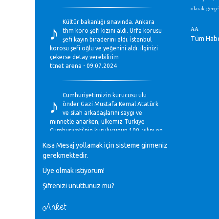
olarak gerçek
♪
Kültür bakanlığı sınavında. Ankara
AA
thm koro şefi kızını aldı. Urfa korusu
Tüm Habe
şefi kayın biraderini aldı. İstanbul
korosu şefi oğlu ve yeğenini aldı. ilginizi
çekerse detay verebilirim
ttnet arena - 09.07.2024
♪
Cumhuriyetimizin kurucusu ulu
önder Gazi Mustafa Kemal Atatürk
ve silah arkadaşlarını saygı ve
minnetle anarken, ülkemiz Türkiye
Cumhuriyeti’nin kuruluşunun 100. yılını en
coşkun ifadelerle kutluyoruz.
Kısa Mesaj yollamak için sisteme girmeniz
Mavi Nota - 28.10.2023
gerekmektedir.
Üye olmak istiyorum!
♪
Anadolu Güzel Sanatlar Liseleri
Şifrenizi unuttunuz mu?
Müzik Bölümlerinin Eğitim
Programları Sorunları
Gülşah Sargın Kaptaş - 28.10.2023
Anket