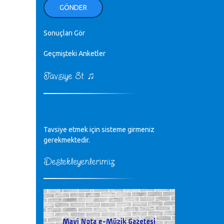
ellerinden benim için öpün.
GÖNDER
Kurtuluş Çelebi - 07.01.2023
Sonuçları Gör
♪
18. yılımız kutlu olsun
Mavi Nota - 24.11.2022
Geçmişteki Anketler
♫
Tavsiye Et
♪
Biliyorum Cüneyt bey, yazımda da
böyle bir şey demedim zaten.
editör - 20.11.2022
♪
Tavsiye etmek için sisteme girmeniz
sayın müfit bey bilgilerinizi kontrol
edi 6440 sayılı cso kurulrş kanununda
gerekmektedir.
4 b diye bir tanım yoktur
CÜNEYT BALKIZ - 15.11.2022
Destekleyenlerimiz
Tüm Mesajlar