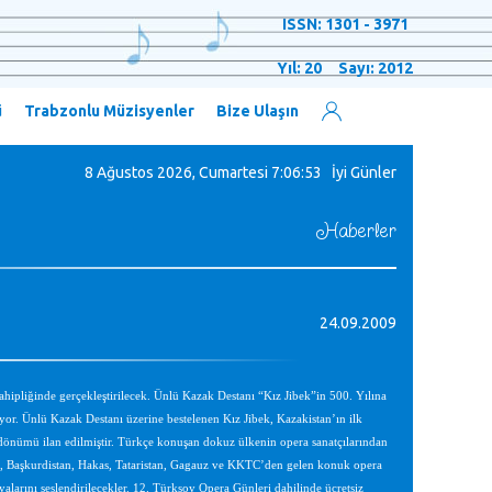
ISSN: 1301 - 3971
Yıl: 20 Sayı: 2012
ü
Trabzonlu Müzisyenler
Bize Ulaşın
8 Ağustos 2026, Cumartesi
7:06:53 İyi Günler
Haberler
24.09.2009
hipliğinde gerçekleştirilecek. Ünlü Kazak Destanı “Kız Jibek”in 500. Yılına
ıyor. Ünlü Kazak Destanı üzerine bestelenen Kız Jibek, Kazakistan’ın ilk
dönümü ilan edilmiştir. Türkçe konuşan dokuz ülkenin opera sanatçılarından
an, Başkurdistan, Hakas, Tataristan, Gagauz ve KKTC’den gelen konuk opera
yalarını seslendirilecekler. 12. Türksoy Opera Günleri dahilinde ücretsiz