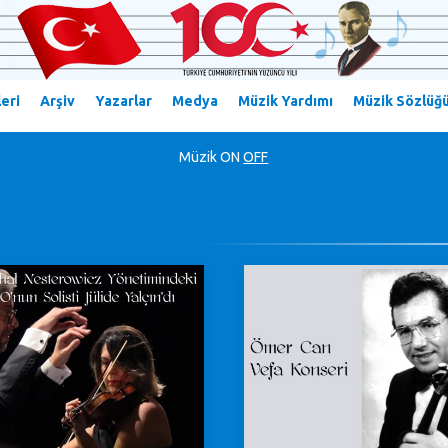
eri
Arşiv
Yazarlar
Medya
Müzik Yardımı
Müzik Sözlüğ
Müzik
ON
OFF