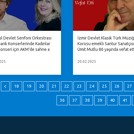
ul Devlet Senfoni Orkestrası
İzmir Devlet Klasik Türk Müziğ
ank Konserlerinde Kadınlar
Korosu emekli Santur Sanatçısı
onseri için AKM’de sahne a
Ümit Mutlu 86 yaşında vefat ett
025
20.02.2025
18
19
20
21
22
23
24
25
26
27
36
37
38
39
40
41