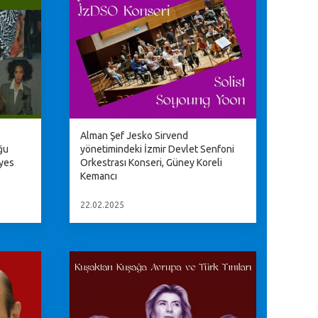
Alman Şef Jesko Sirvend
ğu
yönetimindeki İzmir Devlet Senfoni
âyes
Orkestrası Konseri, Güney Koreli
Kemancı
22.02.2025