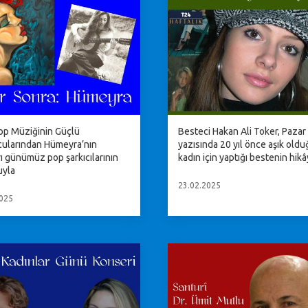
op Müziğinin Güçlü
Besteci Hakan Ali Toker, Pazar
ularından Hümeyra’nın
yazısında 20 yıl önce aşık oldu
rı günümüz pop şarkıcılarının
kadın için yaptığı bestenin hik
yla
23.02.2025
025