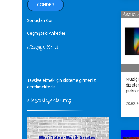
ellerinden benim için öpün.
GÖNDER
Kurtuluş Çelebi - 07.01.2023
Sonuçları Gör
♪
18. yılımız kutlu olsun
Mavi Nota - 24.11.2022
Geçmişteki Anketler
♫
Tavsiye Et
♪
Biliyorum Cüneyt bey, yazımda da
böyle bir şey demedim zaten.
editör - 20.11.2022
♪
Müziği
Tavsiye etmek için sisteme girmeniz
sayın müfit bey bilgilerinizi kontrol
dizele
edi 6440 sayılı cso kurulrş kanununda
gerekmektedir.
şarkıs
4 b diye bir tanım yoktur
CÜNEYT BALKIZ - 15.11.2022
Destekleyenlerimiz
28.02.2
Tüm Mesajlar