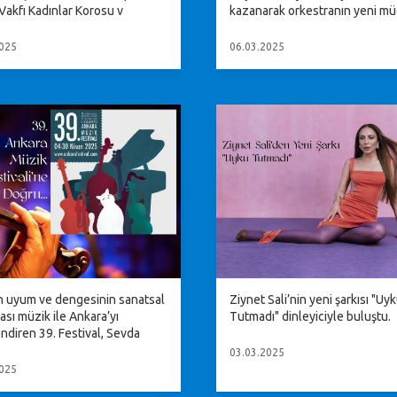
Vakfı Kadınlar Korosu v
kazanarak orkestranın yeni m
025
06.03.2025
n uyum ve dengesinin sanatsal
Ziynet Sali’nin yeni şarkısı "Uy
sı müzik ile Ankara’yı
Tutmadı" dinleyiciyle buluştu.
ndiren 39. Festival, Sevda
03.03.2025
025