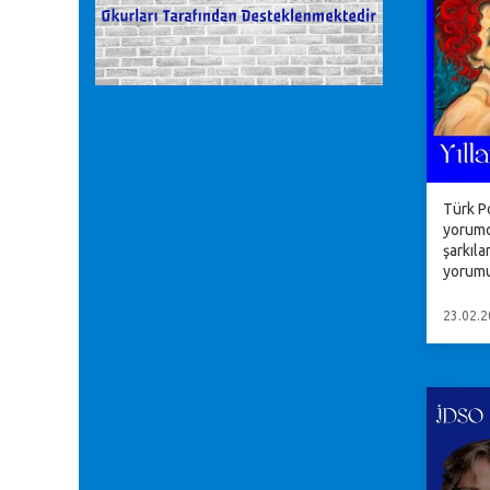
Türk P
yorumc
şarkıla
yorumu
23.02.2