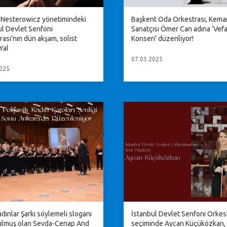
 Nesterowicz yönetimindeki
Başkent Oda Orkestrası, Kema
ul Devlet Senfoni
Sanatçısı Ömer Can adına ‘Vef
ası’nın dün akşam, solist
Konseri’ düzenliyor!
Yal
07.03.2025
025
dınlar Şarkı söylemeli sloganı
İstanbul Devlet Senfoni Orkes
rulmuş olan Sevda-Cenap And
seçiminde Aycan Küçüközkan, 