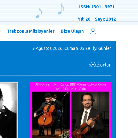
ISSN: 1301 - 3971
Yıl: 20 Sayı: 2012
ü
Trabzonlu Müzisyenler
Bize Ulaşın
7 Ağustos 2026, Cuma
9:05:32 İyi Günler
Haberler