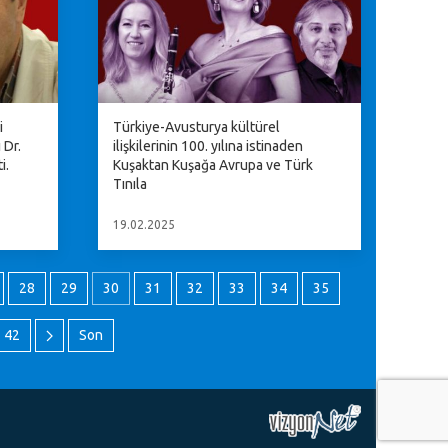
i
Türkiye-Avusturya kültürel
 Dr.
ilişkilerinin 100. yılına istinaden
i.
Kuşaktan Kuşağa Avrupa ve Türk
Tınıla
19.02.2025
28
29
30
31
32
33
34
35
42
Son