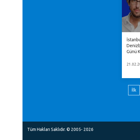
İstanb
Denizb
Günü K
21.02.2
İlk
Tüm Hakları Saklıdır. © 2005- 2026