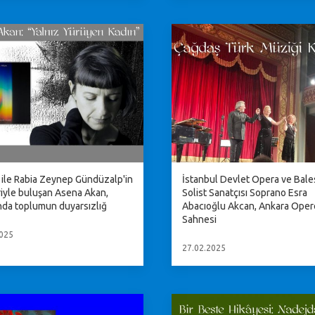
 ile Rabia Zeynep Gündüzalp'in
İstanbul Devlet Opera ve Bale
riyle buluşan Asena Akan,
Solist Sanatçısı Soprano Esra
ında toplumun duyarsızlığ
Abacıoğlu Akcan, Ankara Oper
Sahnesi
025
27.02.2025