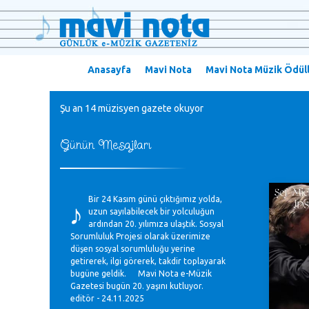
Anasayfa
Mavi Nota
Mavi Nota Müzik Ödüll
Şu an 14 müzisyen gazete okuyor
Günün Mesajları
♪
Bir 24 Kasım günü çıktığımız yolda,
uzun sayılabilecek bir yolculuğun
ardından 20. yılımıza ulaştık. Sosyal
Sorumluluk Projesi olarak üzerimize
düşen sosyal sorumluluğu yerine
getirerek, ilgi görerek, takdir toplayarak
bugüne geldik. Mavi Nota e-Müzik
Gazetesi bugün 20. yaşını kutluyor.
editör - 24.11.2025