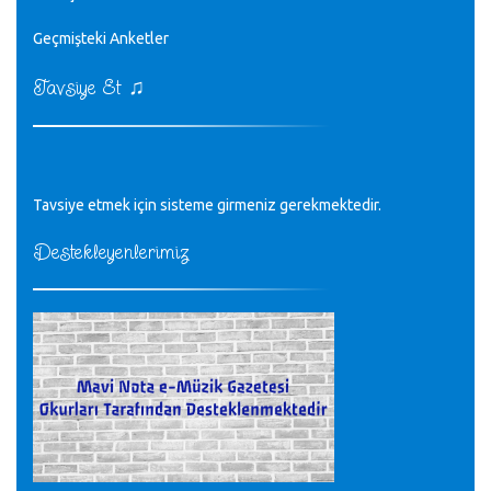
♪
Geçmişteki Anketler
sayın müfit bey bilgilerinizi kontrol edi 6440 sayılı cso
kurulrş kanununda 4 b diye bir tanım yoktur
CÜNEYT BALKIZ - 15.11.2022
♫
Tavsiye Et
Tüm Mesajlar
Tavsiye etmek için sisteme girmeniz gerekmektedir.
Destekleyenlerimiz