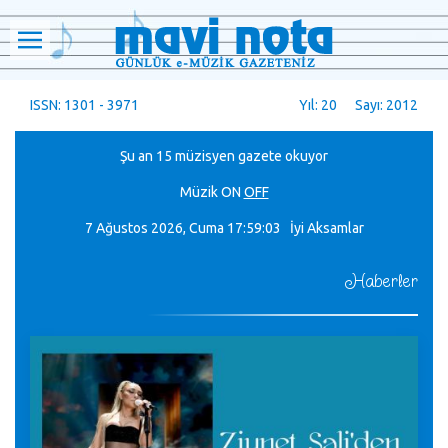
ISSN: 1301 - 3971
Yıl: 20 Sayı: 2012
Şu an 15 müzisyen gazete okuyor
Müzik
ON
OFF
7 Ağustos 2026, Cuma
17:59:04 İyi Aksamlar
Haberler