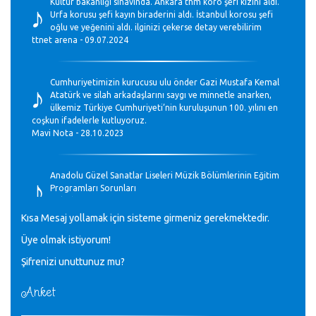
♪
Kültür bakanlığı sınavında. Ankara thm koro şefi kızını aldı.
Urfa korusu şefi kayın biraderini aldı. İstanbul korosu şefi
oğlu ve yeğenini aldı. ilginizi çekerse detay verebilirim
ttnet arena - 09.07.2024
♪
Cumhuriyetimizin kurucusu ulu önder Gazi Mustafa Kemal
Atatürk ve silah arkadaşlarını saygı ve minnetle anarken,
ülkemiz Türkiye Cumhuriyeti’nin kuruluşunun 100. yılını en
coşkun ifadelerle kutluyoruz.
Mavi Nota - 28.10.2023
♪
Anadolu Güzel Sanatlar Liseleri Müzik Bölümlerinin Eğitim
Programları Sorunları
Gülşah Sargın Kaptaş - 28.10.2023
Kısa Mesaj yollamak için sisteme girmeniz gerekmektedir.
♪
Üye olmak istiyorum!
GEÇMİŞ OLSUN TÜRKİYE!
Mavi Nota - 07.02.2023
Şifrenizi unuttunuz mu?
Anket
♪
30 yıl sonra karşılaşmak çok güzel Kurtuluş, teveccüh
etmişsin çok teşekkür ederim. Nerelerdesin? Bilgi verirsen