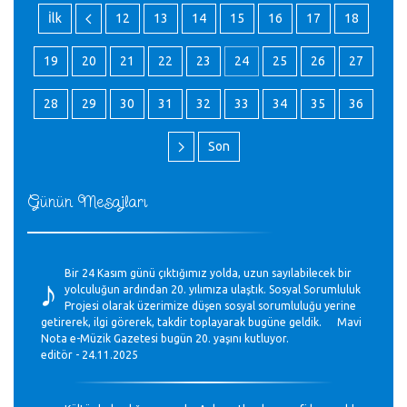
İlk
12
13
14
15
16
17
18
19
20
21
22
23
24
25
26
27
28
29
30
31
32
33
34
35
36
Son
Günün Mesajları
♪
Bir 24 Kasım günü çıktığımız yolda, uzun sayılabilecek bir
yolculuğun ardından 20. yılımıza ulaştık. Sosyal Sorumluluk
Projesi olarak üzerimize düşen sosyal sorumluluğu yerine
getirerek, ilgi görerek, takdir toplayarak bugüne geldik. Mavi
Nota e-Müzik Gazetesi bugün 20. yaşını kutluyor.
editör - 24.11.2025