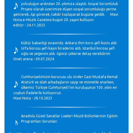
♪
yolculuğun ardından 20. yılımıza ulaştık. Sosyal Sorumluluk
Projesi olarak üzerimize düşen sosyal sorumluluğu yerine
getirerek, ilgi görerek, takdir toplayarak bugüne geldik. Mavi
Nota e-Müzik Gazetesi bugün 20. yaşını kutluyor.
editör - 24.11.2025
♪
Kültür bakanlığı sınavında. Ankara thm koro şefi kızını aldı.
Urfa korusu şefi kayın biraderini aldı. İstanbul korosu şefi
oğlu ve yeğenini aldı. ilginizi çekerse detay verebilirim
ttnet arena - 09.07.2024
♪
Cumhuriyetimizin kurucusu ulu önder Gazi Mustafa Kemal
Atatürk ve silah arkadaşlarını saygı ve minnetle anarken,
ülkemiz Türkiye Cumhuriyeti’nin kuruluşunun 100. yılını en
coşkun ifadelerle kutluyoruz.
Mavi Nota - 28.10.2023
♪
Anadolu Güzel Sanatlar Liseleri Müzik Bölümlerinin Eğitim
Programları Sorunları
Gülşah Sargın Kaptaş - 28.10.2023