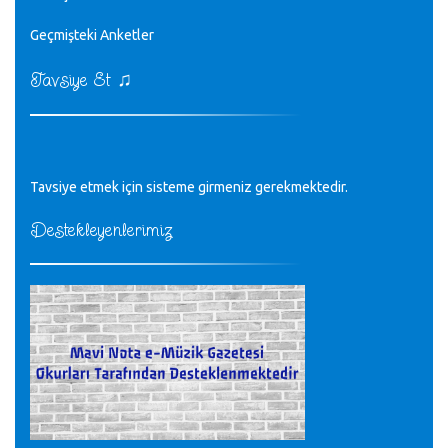
♪
Geçmişteki Anketler
sayın müfit bey bilgilerinizi kontrol edi 6440 sayılı cso
kurulrş kanununda 4 b diye bir tanım yoktur
CÜNEYT BALKIZ - 15.11.2022
♫
Tavsiye Et
Tüm Mesajlar
Tavsiye etmek için sisteme girmeniz gerekmektedir.
Destekleyenlerimiz