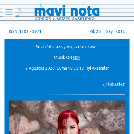
ISSN: 1301 - 3971
Yıl: 20 Sayı: 2012
Şu an 16 müzisyen gazete okuyor
Müzik
ON
OFF
7 Ağustos 2026, Cuma
18:35:14 İyi Aksamlar
Haberler