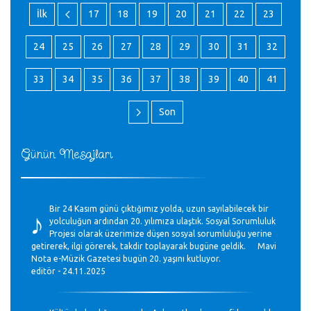
İlk
17
18
19
20
21
22
23
24
25
26
27
28
29
30
31
32
33
34
35
36
37
38
39
40
41
Son
Günün Mesajları
♪
Bir 24 Kasım günü çıktığımız yolda, uzun sayılabilecek bir
yolculuğun ardından 20. yılımıza ulaştık. Sosyal Sorumluluk
Projesi olarak üzerimize düşen sosyal sorumluluğu yerine
getirerek, ilgi görerek, takdir toplayarak bugüne geldik. Mavi
Nota e-Müzik Gazetesi bugün 20. yaşını kutluyor.
editör - 24.11.2025