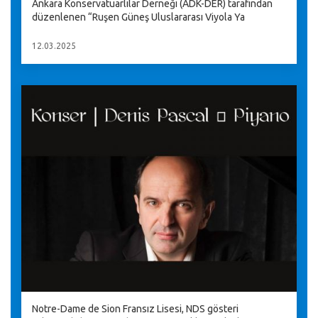
Ankara Konservatuarlılar Derneği (ADK-DER) tarafından
düzenlenen “Ruşen Güneş Uluslararası Viyola Ya
12.03.2025
Notre-Dame de Sion Fransız Lisesi, NDS gösteri