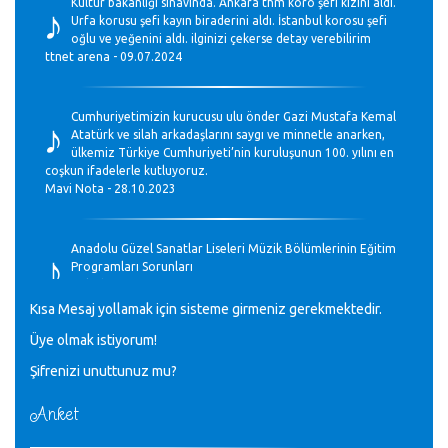
♪
Kültür bakanlığı sınavında. Ankara thm koro şefi kızını aldı.
Urfa korusu şefi kayın biraderini aldı. İstanbul korosu şefi
oğlu ve yeğenini aldı. ilginizi çekerse detay verebilirim
ttnet arena - 09.07.2024
♪
Cumhuriyetimizin kurucusu ulu önder Gazi Mustafa Kemal
Atatürk ve silah arkadaşlarını saygı ve minnetle anarken,
ülkemiz Türkiye Cumhuriyeti’nin kuruluşunun 100. yılını en
coşkun ifadelerle kutluyoruz.
Mavi Nota - 28.10.2023
♪
Anadolu Güzel Sanatlar Liseleri Müzik Bölümlerinin Eğitim
Programları Sorunları
Gülşah Sargın Kaptaş - 28.10.2023
Kısa Mesaj yollamak için sisteme girmeniz gerekmektedir.
♪
Üye olmak istiyorum!
GEÇMİŞ OLSUN TÜRKİYE!
Mavi Nota - 07.02.2023
Şifrenizi unuttunuz mu?
Anket
♪
30 yıl sonra karşılaşmak çok güzel Kurtuluş, teveccüh
etmişsin çok teşekkür ederim. Nerelerdesin? Bilgi verirsen