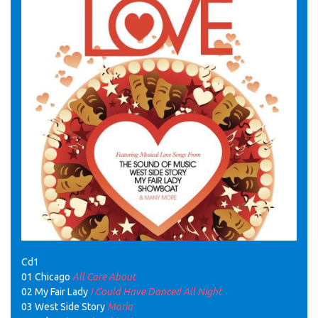
Cd1
01 Chicago
All Care About
02 My Fair Lady
I Could Have Danced All Night
03 West Side Story
Maria