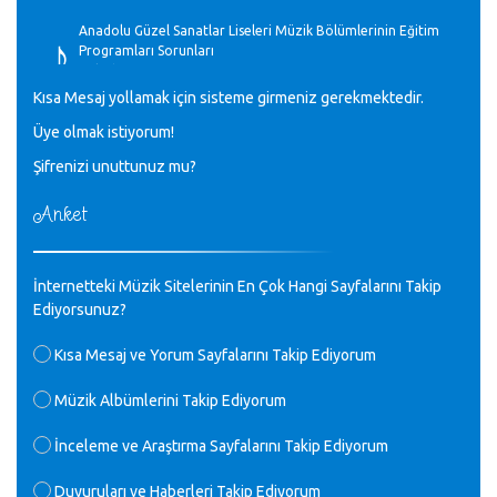
♪
Anadolu Güzel Sanatlar Liseleri Müzik Bölümlerinin Eğitim
Programları Sorunları
Gülşah Sargın Kaptaş - 28.10.2023
Kısa Mesaj yollamak için sisteme girmeniz gerekmektedir.
♪
Üye olmak istiyorum!
GEÇMİŞ OLSUN TÜRKİYE!
Mavi Nota - 07.02.2023
Şifrenizi unuttunuz mu?
Anket
♪
30 yıl sonra karşılaşmak çok güzel Kurtuluş, teveccüh
etmişsin çok teşekkür ederim. Nerelerdesin? Bilgi verirsen
sevinirim, selamlar, sevgiler.
M.Semih Baylan - 08.01.2023
İnternetteki Müzik Sitelerinin En Çok Hangi Sayfalarını Takip
Ediyorsunuz?
♪
Değerli Müfit hocama en içten sevgi saygılarımı iletin
Kısa Mesaj ve Yorum Sayfalarını Takip Ediyorum
lütfen .Üniversite yıllarımda özel radyo yayıncılığı
yaptım.1994 yılında derginin bu daldaki ödülüne layık
Müzik Albümlerini Takip Ediyorum
görülmüştüm evde yıllar sonra plaketi buldum hadi bir
internetten arayayım dediğimde ikinci büyük şoku yaşadım 1994
İnceleme ve Araştırma Sayfalarını Takip Ediyorum
de verdiği ödülü değerli hocam arşivinde fotoğraf larımız ile
yayınlamaya devam ediyor.ne büyük bir emek emeği geçen
herkese en derin saygılarımı sunarım.Ne olur hocamın
Duyuruları ve Haberleri Takip Ediyorum