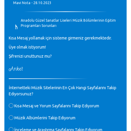
Mavi Nota - 28.10.2023
♪
Anadolu Güzel Sanatlar Liseleri Müzik Bölümlerinin Eğitim
Programları Sorunları
Gülşah Sargın Kaptaş - 28.10.2023
Kısa Mesaj yollamak için sisteme girmeniz gerekmektedir.
♪
Üye olmak istiyorum!
GEÇMİŞ OLSUN TÜRKİYE!
Mavi Nota - 07.02.2023
Şifrenizi unuttunuz mu?
Anket
♪
30 yıl sonra karşılaşmak çok güzel Kurtuluş, teveccüh
etmişsin çok teşekkür ederim. Nerelerdesin? Bilgi verirsen
sevinirim, selamlar, sevgiler.
M.Semih Baylan - 08.01.2023
İnternetteki Müzik Sitelerinin En Çok Hangi Sayfalarını Takip
Ediyorsunuz?
♪
Değerli Müfit hocama en içten sevgi saygılarımı iletin
Kısa Mesaj ve Yorum Sayfalarını Takip Ediyorum
lütfen .Üniversite yıllarımda özel radyo yayıncılığı
yaptım.1994 yılında derginin bu daldaki ödülüne layık
Müzik Albümlerini Takip Ediyorum
görülmüştüm evde yıllar sonra plaketi buldum hadi bir
internetten arayayım dediğimde ikinci büyük şoku yaşadım 1994
İnceleme ve Araştırma Sayfalarını Takip Ediyorum
de verdiği ödülü değerli hocam arşivinde fotoğraf larımız ile