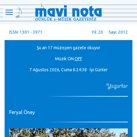
ISSN: 1301 - 3971
Yıl: 20 Sayı: 2012
Şu an 17 müzisyen gazete okuyor
Müzik
ON
OFF
7 Ağustos 2026, Cuma
6:24:38 İyi Günler
Yazarlar
Feryal Öney