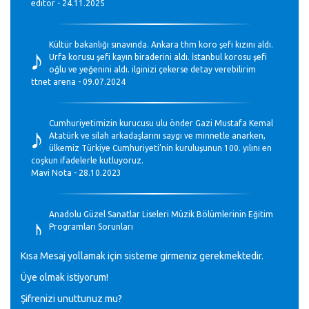
editör - 24.11.2025
♪
Kültür bakanlığı sınavında. Ankara thm koro şefi kızını aldı.
Urfa korusu şefi kayın biraderini aldı. İstanbul korosu şefi
oğlu ve yeğenini aldı. ilginizi çekerse detay verebilirim
ttnet arena - 09.07.2024
♪
Cumhuriyetimizin kurucusu ulu önder Gazi Mustafa Kemal
Atatürk ve silah arkadaşlarını saygı ve minnetle anarken,
ülkemiz Türkiye Cumhuriyeti’nin kuruluşunun 100. yılını en
coşkun ifadelerle kutluyoruz.
Mavi Nota - 28.10.2023
♪
Anadolu Güzel Sanatlar Liseleri Müzik Bölümlerinin Eğitim
Programları Sorunları
Gülşah Sargın Kaptaş - 28.10.2023
Kısa Mesaj yollamak için sisteme girmeniz gerekmektedir.
♪
Üye olmak istiyorum!
GEÇMİŞ OLSUN TÜRKİYE!
Mavi Nota - 07.02.2023
Şifrenizi unuttunuz mu?