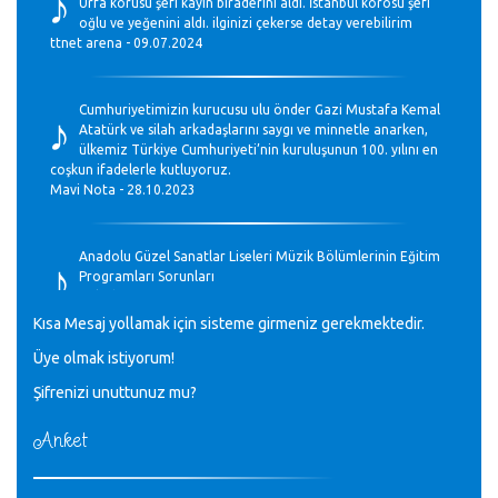
♪
Urfa korusu şefi kayın biraderini aldı. İstanbul korosu şefi
oğlu ve yeğenini aldı. ilginizi çekerse detay verebilirim
ttnet arena - 09.07.2024
♪
Cumhuriyetimizin kurucusu ulu önder Gazi Mustafa Kemal
Atatürk ve silah arkadaşlarını saygı ve minnetle anarken,
ülkemiz Türkiye Cumhuriyeti’nin kuruluşunun 100. yılını en
coşkun ifadelerle kutluyoruz.
Mavi Nota - 28.10.2023
♪
Anadolu Güzel Sanatlar Liseleri Müzik Bölümlerinin Eğitim
Programları Sorunları
Gülşah Sargın Kaptaş - 28.10.2023
Kısa Mesaj yollamak için sisteme girmeniz gerekmektedir.
♪
Üye olmak istiyorum!
GEÇMİŞ OLSUN TÜRKİYE!
Mavi Nota - 07.02.2023
Şifrenizi unuttunuz mu?
Anket
♪
30 yıl sonra karşılaşmak çok güzel Kurtuluş, teveccüh
etmişsin çok teşekkür ederim. Nerelerdesin? Bilgi verirsen
sevinirim, selamlar, sevgiler.