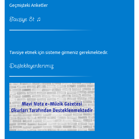
♪
Geçmişteki Anketler
sayın müfit bey bilgilerinizi kontrol edi 6440 sayılı cso
kurulrş kanununda 4 b diye bir tanım yoktur
CÜNEYT BALKIZ - 15.11.2022
♫
Tavsiye Et
Tüm Mesajlar
Tavsiye etmek için sisteme girmeniz gerekmektedir.
Destekleyenlerimiz