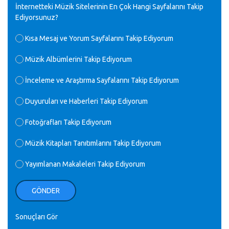
M.Semih Baylan - 08.01.2023
İnternetteki Müzik Sitelerinin En Çok Hangi Sayfalarını Takip
Ediyorsunuz?
♪
Değerli Müfit hocama en içten sevgi saygılarımı iletin
Kısa Mesaj ve Yorum Sayfalarını Takip Ediyorum
lütfen .Üniversite yıllarımda özel radyo yayıncılığı
yaptım.1994 yılında derginin bu daldaki ödülüne layık
Müzik Albümlerini Takip Ediyorum
görülmüştüm evde yıllar sonra plaketi buldum hadi bir
internetten arayayım dediğimde ikinci büyük şoku yaşadım 1994
İnceleme ve Araştırma Sayfalarını Takip Ediyorum
de verdiği ödülü değerli hocam arşivinde fotoğraf larımız ile
yayınlamaya devam ediyor.ne büyük bir emek emeği geçen
herkese en derin saygılarımı sunarım.Ne olur hocamın
Duyuruları ve Haberleri Takip Ediyorum
ellerinden benim için öpün.
Kurtuluş Çelebi - 07.01.2023
Fotoğrafları Takip Ediyorum
Müzik Kitapları Tanıtımlarını Takip Ediyorum
♪
18. yılımız kutlu olsun
Mavi Nota - 24.11.2022
Yayımlanan Makaleleri Takip Ediyorum
♪
Biliyorum Cüneyt bey, yazımda da böyle bir şey demedim
GÖNDER
zaten.
editör - 20.11.2022
Sonuçları Gör