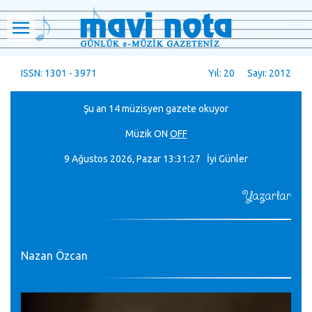
ISSN: 1301 - 3971
Yıl: 20 Sayı: 2012
Şu an 14 müzisyen gazete okuyor
Müzik
ON
OFF
9 Ağustos 2026, Pazar
13:31:29 İyi Günler
Yazarlar
Nazan Özcan