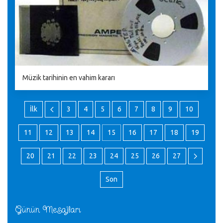
Müzik tarihinin en vahim kararı
İlk
3
4
5
6
7
8
9
10
11
12
13
14
15
16
17
18
19
20
21
22
23
24
25
26
27
Son
Günün Mesajları