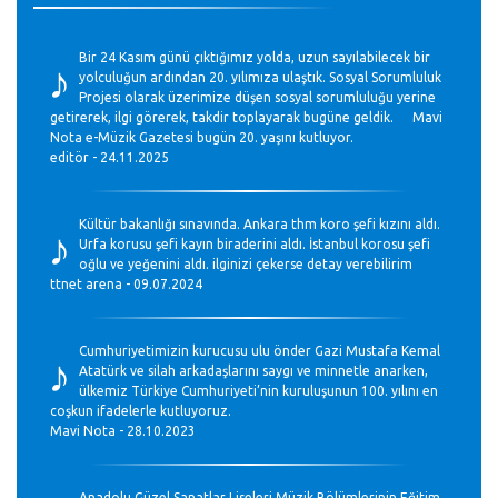
♪
Bir 24 Kasım günü çıktığımız yolda, uzun sayılabilecek bir
yolculuğun ardından 20. yılımıza ulaştık. Sosyal Sorumluluk
Projesi olarak üzerimize düşen sosyal sorumluluğu yerine
getirerek, ilgi görerek, takdir toplayarak bugüne geldik. Mavi
Nota e-Müzik Gazetesi bugün 20. yaşını kutluyor.
editör - 24.11.2025
♪
Kültür bakanlığı sınavında. Ankara thm koro şefi kızını aldı.
Urfa korusu şefi kayın biraderini aldı. İstanbul korosu şefi
oğlu ve yeğenini aldı. ilginizi çekerse detay verebilirim
ttnet arena - 09.07.2024
♪
Cumhuriyetimizin kurucusu ulu önder Gazi Mustafa Kemal
Atatürk ve silah arkadaşlarını saygı ve minnetle anarken,
ülkemiz Türkiye Cumhuriyeti’nin kuruluşunun 100. yılını en
coşkun ifadelerle kutluyoruz.
Mavi Nota - 28.10.2023
Anadolu Güzel Sanatlar Liseleri Müzik Bölümlerinin Eğitim