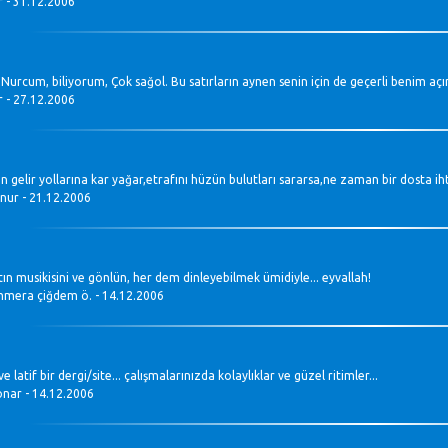
r - 31.12.2006
Nurcum, biliyorum, Çok sağol. Bu satırların aynen senin için de geçerli benim açımd
r - 27.12.2006
 gelir yollarına kar yağar,etrafını hüzün bulutları sararsa,ne zaman bir dosta i
 nur - 21.12.2006
tın musikisini ve gönlün, her dem dinleyebilmek ümidiyle... eyvallah!
era çiğdem ö. - 14.12.2006
e latif bir dergi/site... çalışmalarınızda kolaylıklar ve güzel ritimler...
konar - 14.12.2006