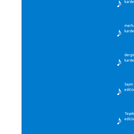
♪
karde
♪
merha
karde
♪
dergi
karde
♪
Sayın
editö
♪
Teşek
editö