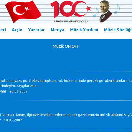
eri
Arşiv
Yazarlar
Medya
Müzik Yardımı
Müzik Sözlüğ
Müzik
ON
OFF
nota'nın yazı, portreler, kütüphane vd. bölümlerinde gerekli görülen kısımların tav
tindeyim. saygılarımla...
konar - 26.03.2007
li Nurcan Hanım, ilginize teşekkür ederim ancak gazetemizin müzik albümü sayfası
r - 10.03.2007