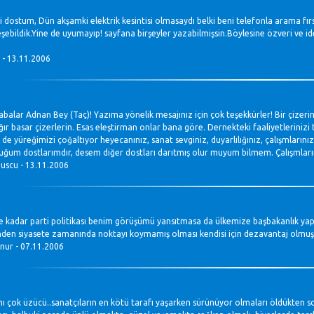
li dostum, Dün akşamki elektrik kesintisi olmasaydı belki beni telefonla arama 
eşebildik.Yine de uyumayıp! sayfana birşeyler yazabilmişsin.Böylesine özveri ve i
 - 13.11.2006
balar Adnan Bey (Taç)! Yazıma yönelik mesajınız için çok teşekkürler! Bir çizerin
ğır basar çizerlerin. Esas eleştirman onlar bana göre. Dernekteki faaliyetlerinizi
 de yüreğimizi çoğaltıyor heyecanınız, sanat sevginiz, duyarlılığınız, çalışmları
uğum dostlarımdır, desem diğer dostları darıtmış olur muyum bilmem. Çalışmları
uscu - 13.11.2006
e kadar parti politikası benim görüşümü yansıtmasa da ülkemize başbakanlık yapmı
den siyasete zamanında noktayı koymamış olması kendisi için dezavantaj olmuşt
 nur - 07.11.2006
ı çok üzücü..sanatçıların en kötü tarafı yaşarken sürünüyor olmaları öldükten s