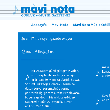
Anasayfa
Mavi Nota
Mavi Nota Müzik Ödüll
Şu an 17 müzisyen gazete okuyor
Günün Mesajları
♪
mavi-
♪
Bir 24 Kasım günü çıktığımız yolda,
kanaa
uzun sayılabilecek bir yolculuğun
elif 
ardından 20. yılımıza ulaştık. Sosyal
Sorumluluk Projesi olarak üzerimize
düşen sosyal sorumluluğu yerine
♪
getirerek, ilgi görerek, takdir toplayarak
Sevgi
bugüne geldik. Mavi Nota e-Müzik
editö
Gazetesi bugün 20. yaşını kutluyor.
editör - 24.11.2025