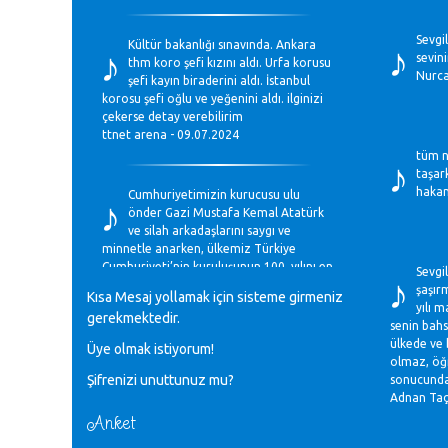
♪
♪
Sevgi
Kültür bakanlığı sınavında. Ankara
sevini
thm koro şefi kızını aldı. Urfa korusu
Nurca
şefi kayın biraderini aldı. İstanbul
korosu şefi oğlu ve yeğenini aldı. ilginizi
çekerse detay verebilirim
ttnet arena - 09.07.2024
♪
tüm n
taşar
♪
hakan
Cumhuriyetimizin kurucusu ulu
önder Gazi Mustafa Kemal Atatürk
ve silah arkadaşlarını saygı ve
minnetle anarken, ülkemiz Türkiye
♪
Cumhuriyeti’nin kuruluşunun 100. yılını en
Sevgil
coşkun ifadelerle kutluyoruz.
şaşır
Kısa Mesaj yollamak için sisteme girmeniz
Mavi Nota - 28.10.2023
yılı 
gerekmektedir.
senin bahs
ülkede ve 
Üye olmak istiyorum!
♪
olmaz, öğr
Anadolu Güzel Sanatlar Liseleri
Şifrenizi unuttunuz mu?
sonucunda 
Müzik Bölümlerinin Eğitim
Adnan Taç
Programları Sorunları
Gülşah Sargın Kaptaş - 28.10.2023
Anket