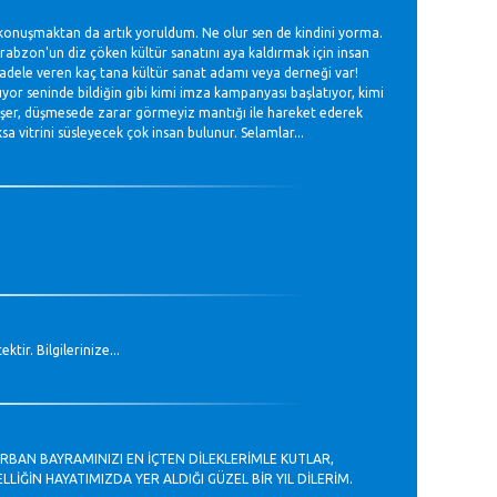
 konuşmaktan da artık yoruldum. Ne olur sen de kindini yorma.
 Trabzon'un diz çöken kültür sanatını aya kaldırmak için insan
cadele veren kaç tana kültür sanat adamı veya derneği var!
 seninde bildiğin gibi kimi imza kampanyası başlatıyor, kimi
düşer, düşmesede zarar görmeyiz mantığı ile hareket ederek
vitrini süsleyecek çok insan bulunur. Selamlar...
r. Bilgilerinize...
URBAN BAYRAMINIZI EN İÇTEN DİLEKLERİMLE KUTLAR,
LİĞİN HAYATIMIZDA YER ALDIĞI GÜZEL BİR YIL DİLERİM.