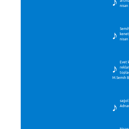
♪
artma
nisan
♪
Semih
kenet
nisan
♪
Evet 
rekla
topla
M.Semih B
♪
sağol 
Adnan
Nisan