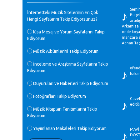
♪
♪
GEÇMİŞ OLSUN TÜRKİYE!
Semih
İnternetteki Müzik Sitelerinin En Çok
Mavi Nota - 07.02.2023
Bu şeh
Hangi Sayfalarını Takip Ediyorsunuz?
aradı
Arkamıza b
♪
Kısa Mesaj ve Yorum Sayfalarını Takip
önde koşan
30 yıl sonra karşılaşmak çok güzel
manzara se
Ediyorum
Kurtuluş, teveccüh etmişsin çok
Adnan Taç
teşekkür ederim. Nerelerdesin? Bilgi
verirsen sevinirim, selamlar, sevgiler.
Müzik Albümlerini Takip Ediyorum
M.Semih Baylan - 08.01.2023
İnceleme ve Araştırma Sayfalarını Takip
♪
efendi
Ediyorum
♪
hakan
Değerli Müfit hocama en içten sevgi
saygılarımı iletin lütfen .Üniversite
Duyuruları ve Haberleri Takip Ediyorum
yıllarımda özel radyo yayıncılığı
yaptım.1994 yılında derginin bu daldaki
♪
Fotoğrafları Takip Ediyorum
ödülüne layık görülmüştüm evde yıllar
Gazet
sonra plaketi buldum hadi bir internetten
editö
arayayım dediğimde ikinci büyük şoku
Müzik Kitapları Tanıtımlarını Takip
yaşadım 1994 de verdiği ödülü değerli
Ediyorum
hocam arşivinde fotoğraf larımız ile
yayınlamaya devam ediyor.ne büyük bir
♪
Yayımlanan Makaleleri Takip Ediyorum
MAVİ 
emek emeği geçen herkese en derin
DOSTL
saygılarımı sunarım.Ne olur hocamın