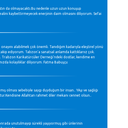
fırstın da olmayacaktı.Bu nedenle uzun uzun konuşup
dealini kaybettirmeyecek enerjinin daim olmasını diliyorum. Sefai
 onayını alabilmek çok önemli. Tanıdığım kadarıyla eleştirel yönü
 takip ediyorum. Tabzon'a sanatsal anlamda kattıklarıız çok.
nız. Trabzon Karikatürcüler Derneği'ndeki dostlar, kendime en
nızda kolaylıklar diliyorum. Fatma Babuşçu
ş olması sebebiyle saygı duyduğum bir insan.. YAşı ve sağlığı
ur.Kendisine Allahtan rahmet diler mekanı cennet olsun..
onrada unutulmayıp sürekli yaşıyormuş gibi ünlerinin