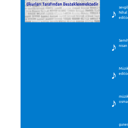
♪
sevgil
Nihal 
editö
♪
Semih
nisan
♪
Müzikl
editö
♪
müzik
osman
gunes