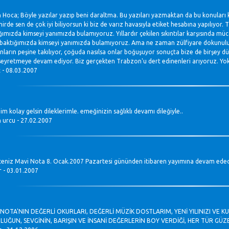
 Hoca; Böyle yazılar yazıp beni daraltma. Bu yazıları yazmaktan da bu konuları
irde sen de çok iyi biliyorsun ki biz de varız havasıyla etiket hesabına yapılıyor.
ğımızda kimseyi yanımızda bulamıyoruz. Yıllardır çekilen sıkıntılar karşısında mü
aktığımızda kimseyi yanımızda bulamıyoruz. Ama ne zaman zülfiyare dokunuluyor
ların peşine takılıyor, çoğuda nasılsa onlar boğuşuyor sonuçta bize de birşey 
yretmeye devam ediyor. Biz gerçekten Trabzon'u dert edinenleri arıyoruz. Yoksa 
 - 08.03.2007
m kolay gelsin dileklerimle. emeğinizin sağlıklı devamı dileğiyle..
 urcu - 27.02.2007
eniz Mavi Nota 8. Ocak.2007 Pazartesi gününden itibaren yayımına devam edecekti
r - 03.01.2007
NOTA'NIN DEĞERLİ OKURLARI, DEĞERLİ MÜZİK DOSTLARIM, YENİ YILINIZI VE K
UĞUN, SEVGİNİN, BARIŞIN VE İNSANİ DEĞERLERİN BOY VERDİĞİ, HER TÜR GÜZEL