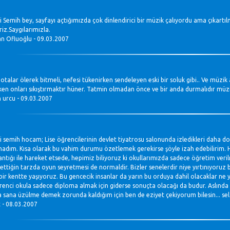
li Semih bey, sayfayı açtığımızda çok dinlendirici bir müzik çalıyordu ama çıkart
riz.Saygılarımızla.
n Ofluoğlu - 09.03.2007
otalar ölerek bitmeli, nefesi tükenirken sendeleyen eski bir soluk gibi.. Ve müzi
ken onları sıkıştırmaktır hüner. Tatmin olmadan önce ve bir anda durmalıdır müzik s
 urcu - 09.03.2007
i semih hocam; Lise öğrencilerinin devlet tiyatrosu salonunda izledikleri daha doğr
madım. Kısa olarak bu vahim durumu özetlemek gerekirse şöyle izah edebilirim. He
mantığı ile hareket etsede, hepimiz biliyoruz ki okullarımızda sadece öğretim ver
ettiğin tarzda oyun seyretmesi de normaldir. Bizler senelerdir niye yırtınıyoruz bil
bir kentte yaşıyoruz. Bu gencecik insanlar da yarın bu orduya dahil olacaklar ne ya
enci okula sadece diploma almak için giderse sonuçta olacağı da budur. Aslında 
sana üzülme demek zorunda kaldığım için ben de eziyet çekiyorum bilesin... sel
 - 08.03.2007