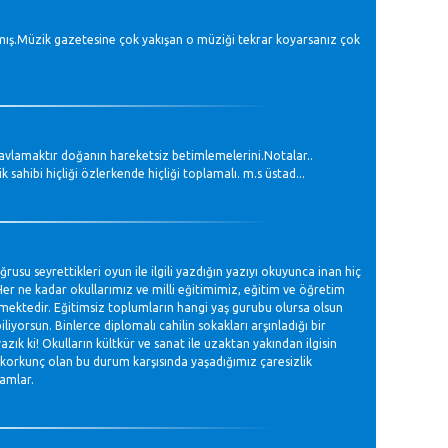
ılmış.Müzik gazetesine çok yakışan o müziği tekrar koyarsanız çok
k avlamaktır doğanın hareketsiz betimlemelerini.Notalar..
ahibi hiçliği özlerkende hiçliği toplamalı. m.s üstad...
usu seyrettikleri oyun ile ilgili yazdığın yazıyı okuyunca inan hiç
r ne kadar okullarımız ve milli eğitimimiz, eğitim ve öğretim
ilmektedir. Eğitimsiz toplumların hangi yaş gurubu olursa olsun
iyorsun. Binlerce diplomalı cahilin sokakları arşınladığı bir
zık ki! Okulların kültkür ve sanat ile uzaktan yakından ilgisin
korkunç olan bu durum karşısında yaşadığımız çaresizlik
amlar.