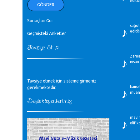
editö
ellerinden benim için öpün.
GÖNDER
Kurtuluş Çelebi - 07.01.2023
Sonuçları Gör
♪
♪
sağol 
18. yılımız kutlu olsun
editö
Mavi Nota - 24.11.2022
Geçmişteki Anketler
♫
Tavsiye Et
♪
Biliyorum Cüneyt bey, yazımda da
♪
Zaman
böyle bir şey demedim zaten.
nisan
editör - 20.11.2022
♪
Tavsiye etmek için sisteme girmeniz
sayın müfit bey bilgilerinizi kontrol
♪
edi 6440 sayılı cso kurulrş kanununda
kaina
gerekmektedir.
4 b diye bir tanım yoktur
muamm
CÜNEYT BALKIZ - 15.11.2022
Destekleyenlerimiz
♪
Tüm Mesajlar
mavi v
elif 