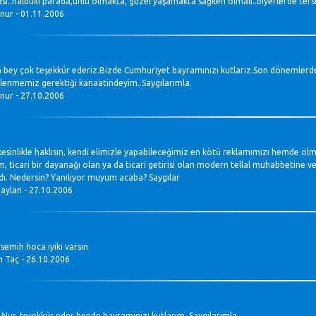
sı..halbuki parada,ünlü olmakta, güzel yaşamakta sağken olmalı..biyerlerde terslik
 nur - 01.11.2006
 bey çok teşekkür ederiz.Bizde Cumhuriyet bayramınızı kutlarız.Son dönemlerd
lenmemiz gerektiği kanaatindeyim..Saygılarımla.
 nur - 27.10.2006
kesinlikle haklısın, kendi elimizle yapabileceğimiz en kötü reklamımızı hemde olma
m, ticari bir dayanağı olan ya da ticari getirisi olan modern tellal muhabbetine v
dı. Nedersin? Yanılıyor muyum acaba? Saygılar
aylan - 27.10.2006
semih hoca iyiki varsın
 Taç - 26.10.2006
 Nur, teşekkür eder bende bayramınızı kutlarım. Saygılarımla