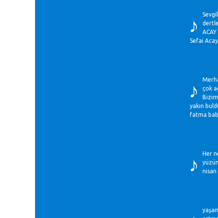
♪
Sevgi
dertl
ACAY
Sefai Acay
♪
Merha
çok a
Bizim
yakın buld
fatma bab
♪
Her n
yüzün
nisan
yaşam