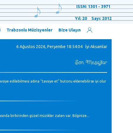
ISSN: 1301 - 3971
Yıl: 20 Sayı: 2012
ü
Trabzonlu Müzisyenler
Bize Ulaşın
6 Ağustos 2026, Perşembe
18:54:07 İyi Aksamlar
Son Mesajlar
siye edilebilmesi adına "tavsiye et" butonu eklenebilirse iyi olur
nda birbirinden güzel müzikler zaten var. Bilginize...