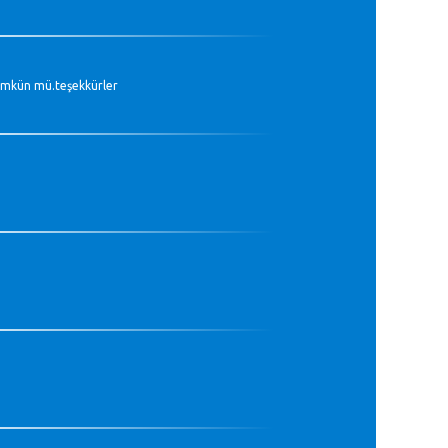
ümkün mü.teşekkürler