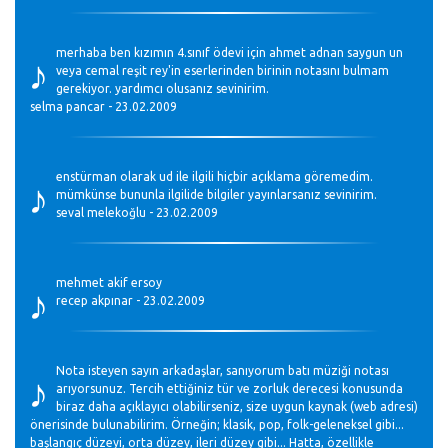
♪
merhaba ben kızımın 4.sınıf ödevi için ahmet adnan saygun un
veya cemal reşit rey'in eserlerinden birinin notasını bulmam
gerekiyor. yardımcı olusanız sevinirim.
selma pancar - 23.02.2009
♪
enstürman olarak ud ile ilgili hiçbir açıklama göremedim.
mümkünse bununla ilgilide bilgiler yayınlarsanız sevinirim.
seval melekoğlu - 23.02.2009
♪
mehmet akif ersoy
recep akpınar - 23.02.2009
♪
Nota isteyen sayın arkadaşlar, sanıyorum batı müziği notası
arıyorsunuz. Tercih ettiğiniz tür ve zorluk derecesi konusunda
biraz daha açıklayıcı olabilirseniz, size uygun kaynak (web adresi)
önerisinde bulunabilirim. Örneğin; klasik, pop, folk-geleneksel gibi...
başlangıç düzeyi, orta düzey, ileri düzey gibi... Hatta, özellikle