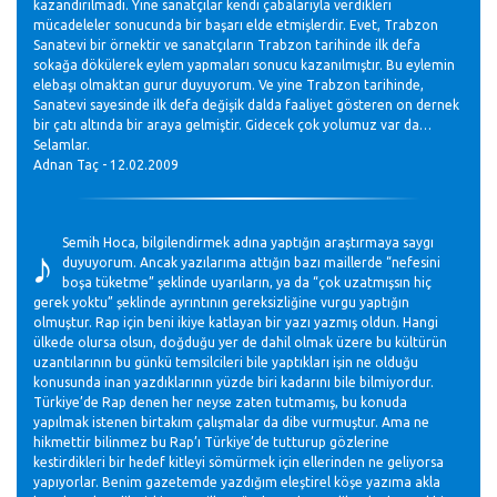
kazandırılmadı. Yine sanatçılar kendi çabalarıyla verdikleri
mücadeleler sonucunda bir başarı elde etmişlerdir. Evet, Trabzon
Sanatevi bir örnektir ve sanatçıların Trabzon tarihinde ilk defa
sokağa dökülerek eylem yapmaları sonucu kazanılmıştır. Bu eylemin
elebaşı olmaktan gurur duyuyorum. Ve yine Trabzon tarihinde,
Sanatevi sayesinde ilk defa değişik dalda faaliyet gösteren on dernek
bir çatı altında bir araya gelmiştir. Gidecek çok yolumuz var da…
Selamlar.
Adnan Taç - 12.02.2009
♪
Semih Hoca, bilgilendirmek adına yaptığın araştırmaya saygı
duyuyorum. Ancak yazılarıma attığın bazı maillerde “nefesini
boşa tüketme” şeklinde uyarıların, ya da “çok uzatmışsın hiç
gerek yoktu” şeklinde ayrıntının gereksizliğine vurgu yaptığın
olmuştur. Rap için beni ikiye katlayan bir yazı yazmış oldun. Hangi
ülkede olursa olsun, doğduğu yer de dahil olmak üzere bu kültürün
uzantılarının bu günkü temsilcileri bile yaptıkları işin ne olduğu
konusunda inan yazdıklarının yüzde biri kadarını bile bilmiyordur.
Türkiye’de Rap denen her neyse zaten tutmamış, bu konuda
yapılmak istenen birtakım çalışmalar da dibe vurmuştur. Ama ne
hikmettir bilinmez bu Rap’ı Türkiye’de tutturup gözlerine
kestirdikleri bir hedef kitleyi sömürmek için ellerinden ne geliyorsa
yapıyorlar. Benim gazetemde yazdığım eleştirel köşe yazıma akla