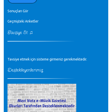
♪
zaten.
editör - 20.11.2022
Sonuçları Gör
♪
Geçmişteki Anketler
sayın müfit bey bilgilerinizi kontrol edi 6440 sayılı cso
kurulrş kanununda 4 b diye bir tanım yoktur
CÜNEYT BALKIZ - 15.11.2022
♫
Tavsiye Et
Tüm Mesajlar
Tavsiye etmek için sisteme girmeniz gerekmektedir.
Destekleyenlerimiz