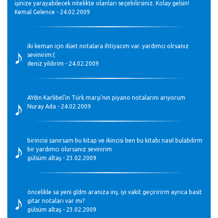
işinize yarayabilecek nitelikte olanları seçebilirsiniz. Kolay gelsin!
Kemal Gelence - 24.02.2009
♪
iki keman için düet notalara ihtiyacım var. yardımcı olrsanız
sevinirim:(
deniz yildirim - 24.02.2009
♪
AYdın Karlıbel'in Türk marşı'nın piyano notalarını arıyorum
Nuray Ada - 24.02.2009
♪
birincisi sanırsam bu kitap ve ikincisi ben bu kitabı nasıl bulabilirm
bir yardımcı olursanız sevinirim
gülsüm altaş - 23.02.2009
♪
öncelikle sa yeni gldm aranıza inş. iyi vakit geçiririrm ayrıca basit
gitar notaları var mı?
gülsüm altaş - 23.02.2009