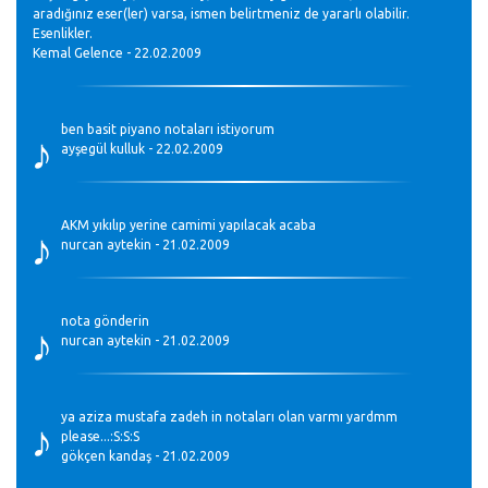
aradığınız eser(ler) varsa, ismen belirtmeniz de yararlı olabilir.
Esenlikler.
Kemal Gelence - 22.02.2009
♪
ben basit piyano notaları istiyorum
ayşegül kulluk - 22.02.2009
♪
AKM yıkılıp yerine camimi yapılacak acaba
nurcan aytekin - 21.02.2009
♪
nota gönderin
nurcan aytekin - 21.02.2009
♪
ya aziza mustafa zadeh in notaları olan varmı yardmm
please...:S:S:S
gökçen kandaş - 21.02.2009