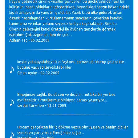
hayale gelmedik çirkin e-mailler gönderen bu geçlik aslında nasıl bir
kültürün insanı olduklarını gösterirken, özendikleri tarzın kökenindeki
kişilik anlayışını da yansıtmış oldular. Yazık ki bu ülke giderek artan
özenti hastalığından kurtulamamanın sancılarını çekerken kendini
tanımama ve inkar yolunu seçerek kolaya kaçmaktadır. Ben bu
ülkenin geleceğini kendi ürettiği ile övünen gençlerde görmek
isterdim. Çok üzgünün, hen de çok…
Adnan Taç - 06.02.2009
♪
keşke yakalayabilseydik o faytonu zamanı durdurup gelecekte
bugünü yaşıyabilseydik.tebrikler
Cihan Aydın - 02.02.2009
♪
Emeğinize sağlık. Bu düzen ve disiplin mutlaka bir yerlere
evrilecektir. Umutlarımız birikiyor, dahası yeşeriyor...
serdar türkmen - 13.01.2009
♪
Hocam gerçekten bir iç dökme yazısı olmuş.Ben ve benim gibiler
izinizden yürüyoruz.Emeğinize sağlık...