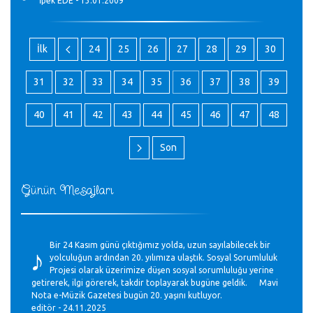
İpek EDE - 13.01.2009
İlk
24
25
26
27
28
29
30
31
32
33
34
35
36
37
38
39
40
41
42
43
44
45
46
47
48
Son
Günün Mesajları
♪
Bir 24 Kasım günü çıktığımız yolda, uzun sayılabilecek bir
yolculuğun ardından 20. yılımıza ulaştık. Sosyal Sorumluluk
Projesi olarak üzerimize düşen sosyal sorumluluğu yerine
getirerek, ilgi görerek, takdir toplayarak bugüne geldik. Mavi
Nota e-Müzik Gazetesi bugün 20. yaşını kutluyor.
editör - 24.11.2025