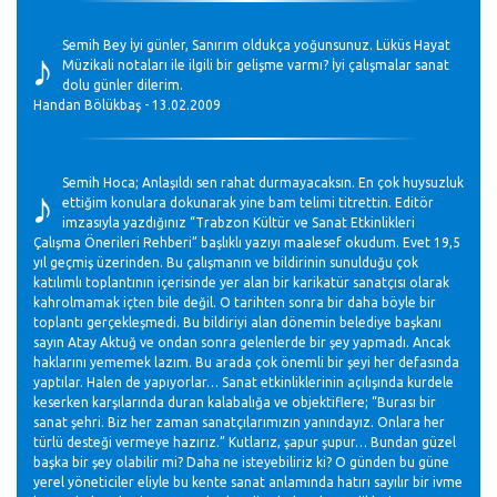
♪
Semih Bey İyi günler, Sanırım oldukça yoğunsunuz. Lüküs Hayat
Müzikali notaları ile ilgili bir gelişme varmı? İyi çalışmalar sanat
dolu günler dilerim.
Handan Bölükbaş - 13.02.2009
♪
Semih Hoca; Anlaşıldı sen rahat durmayacaksın. En çok huysuzluk
ettiğim konulara dokunarak yine bam telimi titrettin. Editör
imzasıyla yazdığınız “Trabzon Kültür ve Sanat Etkinlikleri
Çalışma Önerileri Rehberi” başlıklı yazıyı maalesef okudum. Evet 19,5
yıl geçmiş üzerinden. Bu çalışmanın ve bildirinin sunulduğu çok
katılımlı toplantının içerisinde yer alan bir karikatür sanatçısı olarak
kahrolmamak içten bile değil. O tarihten sonra bir daha böyle bir
toplantı gerçekleşmedi. Bu bildiriyi alan dönemin belediye başkanı
sayın Atay Aktuğ ve ondan sonra gelenlerde bir şey yapmadı. Ancak
haklarını yememek lazım. Bu arada çok önemli bir şeyi her defasında
yaptılar. Halen de yapıyorlar… Sanat etkinliklerinin açılışında kurdele
keserken karşılarında duran kalabalığa ve objektiflere; “Burası bir
sanat şehri. Biz her zaman sanatçılarımızın yanındayız. Onlara her
türlü desteği vermeye hazırız.” Kutlarız, şapur şupur… Bundan güzel
başka bir şey olabilir mi? Daha ne isteyebiliriz ki? O günden bu güne
yerel yöneticiler eliyle bu kente sanat anlamında hatırı sayılır bir ivme