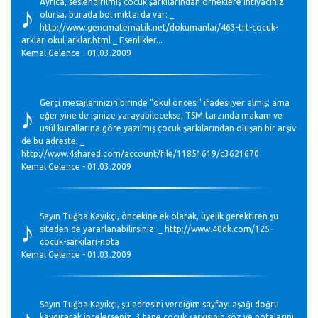
♪
Ayrıca, seslendirilmiş çocuk şarkılarından örneklere ihtiyacınız
olursa, burada bol miktarda var: _
http://www.gencmatematik.net/dokumanlar/463-trt-cocuk-
arklar-okul-arklar.html _ Esenlikler...
Kemal Gelence - 01.03.2009
♪
Gerçi mesajlarınızın birinde "okul öncesi" ifadesi yer almış; ama
eğer yine de işinize yarayabilecekse, TSM tarzında makam ve
usül kurallarına göre yazılmış çocuk şarkılarından oluşan bir arşiv
de bu adreste: _
http://www.4shared.com/account/file/11851619/c3621670
Kemal Gelence - 01.03.2009
♪
Sayın Tuğba Kayıkçı, öncekine ek olarak, üyelik gerektiren şu
siteden de yararlanabilirsiniz: _ http://www.40dk.com/125-
cocuk-sarkilari-nota
Kemal Gelence - 01.03.2009
♪
Sayın Tuğba Kayıkçı, şu adresini verdiğim sayfayı aşağı doğru
kaydırarak incelerseniz, 3 tane çocuk şarkısının söz ve notalarını