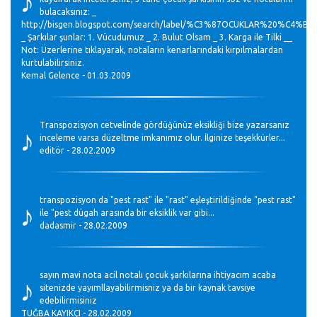
bulacaksınız: _
http://bisgen.blogspot.com/search/label/%C3%87OCUKLAR%20%C4
_ Şarkılar şunlar: 1. Vücudumuz _ 2. Bulut Olsam _ 3. Karga ile Tilki __
Not: Üzerlerine tıklayarak, notaların kenarlarındaki kırpılmalardan
kurtulabilirsiniz.
Kemal Gelence - 01.03.2009
♪
Transpozisyon cetvelinde gördüğünüz eksikliği bize yazarsanız
inceleme varsa düzeltme imkanımız olur. İlginize teşekkürler...
editör - 28.02.2009
♪
transpozisyon da "pest rast" ile "rast" eşleştirildiğinde "pest rast"
ile "pest dügah arasında bir eksiklik var gibi...
dadasmir - 28.02.2009
♪
sayın mavi nota acil notalı çocuk şarkılarına ihtiyacım acaba
sitenizde yayımllayabilirmisniz ya da bir kaynak tavsiye
edebilirmisiniz
TUĞBA KAYIKÇI - 28.02.2009