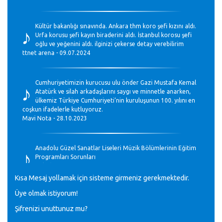
♪
Kültür bakanlığı sınavında. Ankara thm koro şefi kızını aldı.
Urfa korusu şefi kayın biraderini aldı. İstanbul korosu şefi
oğlu ve yeğenini aldı. ilginizi çekerse detay verebilirim
ttnet arena - 09.07.2024
♪
Cumhuriyetimizin kurucusu ulu önder Gazi Mustafa Kemal
Atatürk ve silah arkadaşlarını saygı ve minnetle anarken,
ülkemiz Türkiye Cumhuriyeti’nin kuruluşunun 100. yılını en
coşkun ifadelerle kutluyoruz.
Mavi Nota - 28.10.2023
♪
Anadolu Güzel Sanatlar Liseleri Müzik Bölümlerinin Eğitim
Programları Sorunları
Gülşah Sargın Kaptaş - 28.10.2023
Kısa Mesaj yollamak için sisteme girmeniz gerekmektedir.
♪
Üye olmak istiyorum!
GEÇMİŞ OLSUN TÜRKİYE!
Mavi Nota - 07.02.2023
Şifrenizi unuttunuz mu?