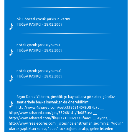
♪
okul öncesi çocuk şarkısı n-varmı
TUĞBA KAYIKÇI - 28.02.2009
♪
notalı çocuk şarkısı yokmu
TUĞBA KAYIKÇI - 28.02.2009
♪
notalı çocuk şarkısı yokmu?
TUĞBA KAYIKÇI - 28.02.2009
♪
Sayın Deniz Yıldırım, şimdilik şu kaynaklara göz atın; gündüz
saatlerinde başka kaynaklar da önerebilirim: __
http://www.4shared.com/get/33268140/8c0f4c7c __
http://www.4shared.com/get/33268141/fb087cea __
http://www.4shared.com/file/83710802/738faac1 __ Ayrıca, _
http://www.free-scores.com _ sitesinde enstrüman seçiminizi "Violin"
olarak yaptıktan sonra, "duet" sözcüğünü aratıp, gelen listeden