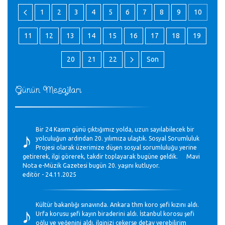
1
2
3
4
5
6
7
8
9
10
11
12
13
14
15
16
17
18
19
20
21
22
Son
Günün Mesajları
♪
Bir 24 Kasım günü çıktığımız yolda, uzun sayılabilecek bir
yolculuğun ardından 20. yılımıza ulaştık. Sosyal Sorumluluk
Projesi olarak üzerimize düşen sosyal sorumluluğu yerine
getirerek, ilgi görerek, takdir toplayarak bugüne geldik. Mavi
Nota e-Müzik Gazetesi bugün 20. yaşını kutluyor.
editör - 24.11.2025
♪
Kültür bakanlığı sınavında. Ankara thm koro şefi kızını aldı.
Urfa korusu şefi kayın biraderini aldı. İstanbul korosu şefi
oğlu ve yeğenini aldı. ilginizi çekerse detay verebilirim