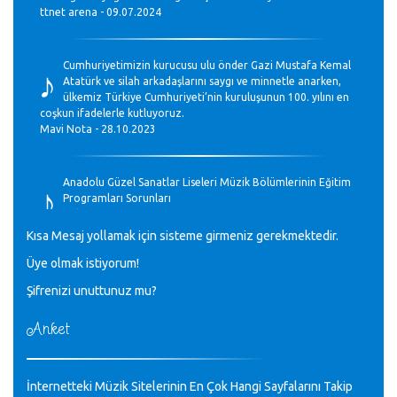
ttnet arena - 09.07.2024
♪
Cumhuriyetimizin kurucusu ulu önder Gazi Mustafa Kemal
Atatürk ve silah arkadaşlarını saygı ve minnetle anarken,
ülkemiz Türkiye Cumhuriyeti’nin kuruluşunun 100. yılını en
coşkun ifadelerle kutluyoruz.
Mavi Nota - 28.10.2023
♪
Anadolu Güzel Sanatlar Liseleri Müzik Bölümlerinin Eğitim
Programları Sorunları
Gülşah Sargın Kaptaş - 28.10.2023
Kısa Mesaj yollamak için sisteme girmeniz gerekmektedir.
♪
Üye olmak istiyorum!
GEÇMİŞ OLSUN TÜRKİYE!
Mavi Nota - 07.02.2023
Şifrenizi unuttunuz mu?
Anket
♪
30 yıl sonra karşılaşmak çok güzel Kurtuluş, teveccüh
etmişsin çok teşekkür ederim. Nerelerdesin? Bilgi verirsen
sevinirim, selamlar, sevgiler.
M.Semih Baylan - 08.01.2023
İnternetteki Müzik Sitelerinin En Çok Hangi Sayfalarını Takip