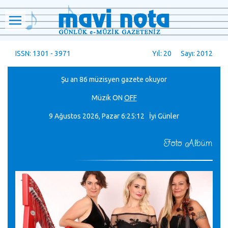
ISSN: 1301 - 3971
Yıl: 20 Sayı: 2012
Şu an 86 müzisyen gazete okuyor
Müzik
ON
OFF
9 Ağustos 2026, Pazar
6:25:14 İyi Günler
Foto Albüm