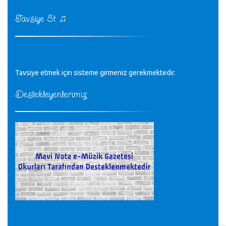
♪
kurulrş kanununda 4 b diye bir tanım yoktur
CÜNEYT BALKIZ - 15.11.2022
♫
Tavsiye Et
Tüm Mesajlar
Tavsiye etmek için sisteme girmeniz gerekmektedir.
Destekleyenlerimiz