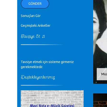
ellerinden benim için öpün.
GÖNDER
Kurtuluş Çelebi - 07.01.2023
Sonuçları Gör
♪
18. yılımız kutlu olsun
Mavi Nota - 24.11.2022
Geçmişteki Anketler
♫
Tavsiye Et
♪
Biliyorum Cüneyt bey, yazımda da
böyle bir şey demedim zaten.
editör - 20.11.2022
♪
Tavsiye etmek için sisteme girmeniz
sayın müfit bey bilgilerinizi kontrol
edi 6440 sayılı cso kurulrş kanununda
gerekmektedir.
4 b diye bir tanım yoktur
Muz
CÜNEYT BALKIZ - 15.11.2022
Destekleyenlerimiz
Tüm Mesajlar