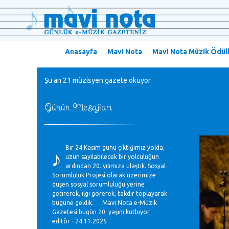
Anasayfa
Mavi Nota
Mavi Nota Müzik Ödüll
Şu an 21 müzisyen gazete okuyor
Günün Mesajları
♪
Bir 24 Kasım günü çıktığımız yolda,
uzun sayılabilecek bir yolculuğun
ardından 20. yılımıza ulaştık. Sosyal
Sorumluluk Projesi olarak üzerimize
düşen sosyal sorumluluğu yerine
getirerek, ilgi görerek, takdir toplayarak
bugüne geldik. Mavi Nota e-Müzik
Gazetesi bugün 20. yaşını kutluyor.
editör - 24.11.2025