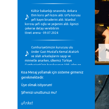
♪
Kültür bakanlığı sınavında. Ankara
thm koro şefi kızını aldı. Urfa korusu
şefi kayın biraderini aldı. İstanbul
korosu şefi oğlu ve yeğenini aldı. ilginizi
çekerse detay verebilirim
ttnet arena - 09.07.2024
♪
Cumhuriyetimizin kurucusu ulu
Ay
önder Gazi Mustafa Kemal Atatürk
ve silah arkadaşlarını saygı ve
minnetle anarken, ülkemiz Türkiye
Cumhuriyeti’nin kuruluşunun 100. yılını en
coşkun ifadelerle kutluyoruz.
Kısa Mesaj yollamak için sisteme girmeniz
Mavi Nota - 28.10.2023
gerekmektedir.
Üye olmak istiyorum!
♪
Anadolu Güzel Sanatlar Liseleri
Şifrenizi unuttunuz mu?
Müzik Bölümlerinin Eğitim
Programları Sorunları
Gülşah Sargın Kaptaş - 28.10.2023
Anket