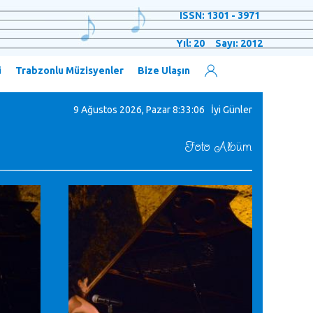
ISSN: 1301 - 3971
Yıl: 20 Sayı: 2012
ü
Trabzonlu Müzisyenler
Bize Ulaşın
9 Ağustos 2026, Pazar
8:33:07 İyi Günler
Foto Albüm