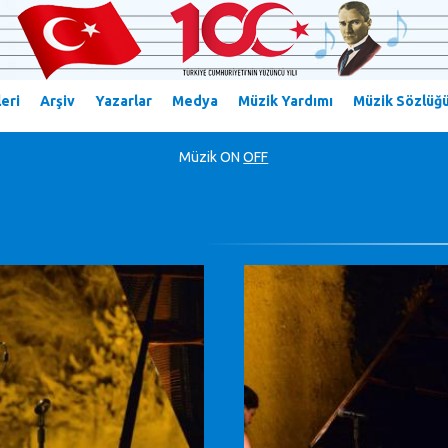
eri
Arşiv
Yazarlar
Medya
Müzik Yardımı
Müzik Sözlüğ
Müzik
ON
OFF