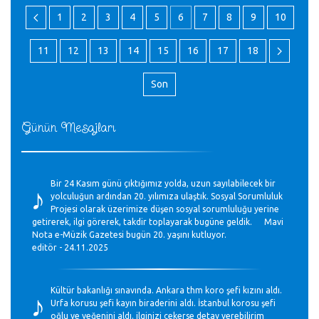
1
2
3
4
5
6
7
8
9
10
11
12
13
14
15
16
17
18
Son
Günün Mesajları
♪
Bir 24 Kasım günü çıktığımız yolda, uzun sayılabilecek bir
yolculuğun ardından 20. yılımıza ulaştık. Sosyal Sorumluluk
Projesi olarak üzerimize düşen sosyal sorumluluğu yerine
getirerek, ilgi görerek, takdir toplayarak bugüne geldik. Mavi
Nota e-Müzik Gazetesi bugün 20. yaşını kutluyor.
editör - 24.11.2025
♪
Kültür bakanlığı sınavında. Ankara thm koro şefi kızını aldı.
Urfa korusu şefi kayın biraderini aldı. İstanbul korosu şefi
oğlu ve yeğenini aldı. ilginizi çekerse detay verebilirim