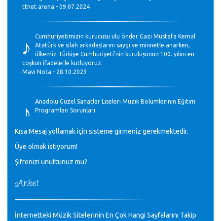
ttnet arena - 09.07.2024
♪
Cumhuriyetimizin kurucusu ulu önder Gazi Mustafa Kemal
Atatürk ve silah arkadaşlarını saygı ve minnetle anarken,
ülkemiz Türkiye Cumhuriyeti’nin kuruluşunun 100. yılını en
coşkun ifadelerle kutluyoruz.
Mavi Nota - 28.10.2023
♪
Anadolu Güzel Sanatlar Liseleri Müzik Bölümlerinin Eğitim
Programları Sorunları
Gülşah Sargın Kaptaş - 28.10.2023
Kısa Mesaj yollamak için sisteme girmeniz gerekmektedir.
♪
Üye olmak istiyorum!
GEÇMİŞ OLSUN TÜRKİYE!
Mavi Nota - 07.02.2023
Şifrenizi unuttunuz mu?
Anket
♪
30 yıl sonra karşılaşmak çok güzel Kurtuluş, teveccüh
etmişsin çok teşekkür ederim. Nerelerdesin? Bilgi verirsen
sevinirim, selamlar, sevgiler.
M.Semih Baylan - 08.01.2023
İnternetteki Müzik Sitelerinin En Çok Hangi Sayfalarını Takip