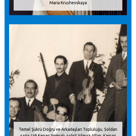
Maria Krushevskaya
Temel Şükrü Doğru ve Arkadaşları Topluluğu. Soldan
sağa: Udi Kenan Yomralı, solist Yılmaz Altan, Kanuni