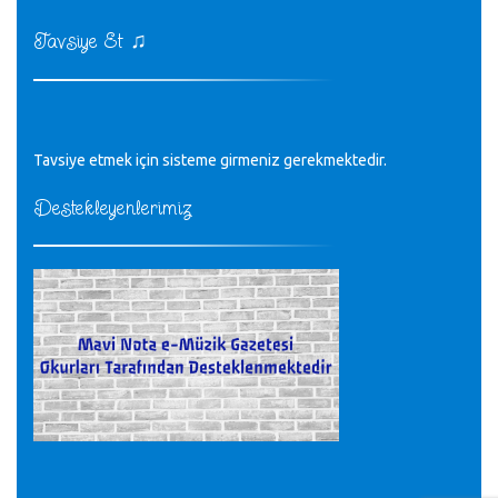
♪
kurulrş kanununda 4 b diye bir tanım yoktur
CÜNEYT BALKIZ - 15.11.2022
♫
Tavsiye Et
Tüm Mesajlar
Tavsiye etmek için sisteme girmeniz gerekmektedir.
Destekleyenlerimiz