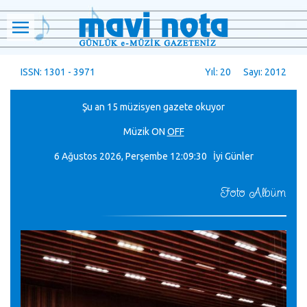
ISSN: 1301 - 3971
Yıl: 20 Sayı: 2012
Şu an 15 müzisyen gazete okuyor
Müzik
ON
OFF
6 Ağustos 2026, Perşembe
12:09:32 İyi Günler
Foto Albüm