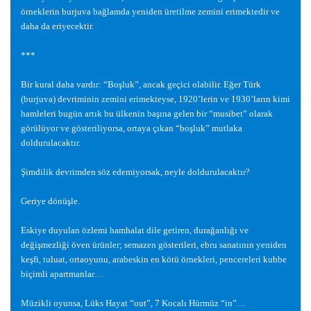
örneklerin burjuva ba
ğ
lamda yeniden üretilme zemini erimektedir ve
daha da eriyecektir.
***
Bir kural daha vardır: “Bo
ş
luk”, ancak geçici olabilir. E
ğ
er Türk
(burjuva) devriminin zemini erimekteyse, 1920’lerin ve 1930’ların kimi
hamleleri bugün artık bu ülkenin ba
ş
ına gelen bir “musibet” olarak
görülüyor ve gösteriliyorsa, ortaya çıkan “bo
ş
luk” mutlaka
doldurulacaktır.
Ş
imdilik devrimden söz edemiyorsak, neyle doldurulacaktır?
Geriye dönü
ş
le.
Eskiye duyulan özlemi hamhalat dile getiren, dura
ğ
anlı
ğ
ı ve
de
ğ
i
ş
mezli
ğ
i öven ürünler; semazen gösterileri, ebru sanatının yeniden
ke
ş
fi, tuluat, ortaoyunu, arabeskin en kötü örnekleri, pencereleri kubbe
biçimli apartmanlar…
Müzikli oyunsa, Lüks Hayat “out”, 7 Kocalı Hürmüz “in”…