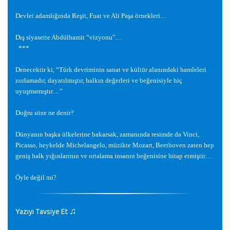
Devlet adamlı
ğ
ında Re
ş
it, Fuat ve Ali Pa
ş
a örnekleri…
Dı
ş
siyasette Abdülhamit “vizyonu”…
***
Denecektir ki, “Türk devriminin sanat ve kültür alanındaki hamleleri
zorlamadır, dayatılmı
ş
tır, halkın de
ğ
erleri ve be
ğ
enisiyle hiç
uyu
ş
mamı
ş
tır…”
Do
ğ
ru söze ne denir?
Dünyanın ba
ş
ka ülkelerine bakarsak, zamanında resimde da Vinci,
Picasso, heykelde Michelangelo, müzikte Mozart, Beethoven zaten hep
geni
ş
halk yı
ğ
ınlarının ve ortalama insanın be
ğ
enisine hitap etmi
ş
tir…
Öyle de
ğ
il mi?
♫
Yazıyı Tavsiye Et