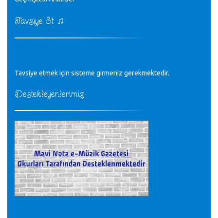
♪
kurulrş kanununda 4 b diye bir tanım yoktur
CÜNEYT BALKIZ - 15.11.2022
♫
Tavsiye Et
Tüm Mesajlar
Tavsiye etmek için sisteme girmeniz gerekmektedir.
Destekleyenlerimiz