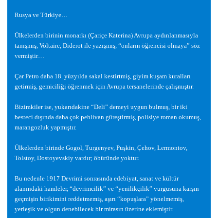
Rusya ve Türkiye…
Ülkelerden birinin monarkı (Çariçe Katerina) Avrupa aydınlanmasıyla
tanı
ş
mı
ş
, Voltaire, Diderot ile yazı
ş
mı
ş
, “onların ö
ğ
rencisi olmaya” söz
vermi
ş
tir…
Çar Petro daha 18. yüzyılda sakal kestirtmi
ş
, giyim ku
ş
am kuralları
getirmi
ş
, gemicili
ğ
i ö
ğ
renmek için Avrupa tersanelerinde çalı
ş
mı
ş
tır.
Bizimkiler ise, yukarıdakine “Deli” demeyi uygun bulmu
ş
, bir iki
besteci dı
ş
ında daha çok pehlivan güre
ş
tirmi
ş
, polisiye roman okumu
ş
,
marangozluk yapmı
ş
tır.
Ülkelerden birinde Gogol, Turgenyev, Pu
ş
kin, Çehov, Lermontov,
Tolstoy, Dostoyevskiy vardır; öbüründe yoktur.
Bu nedenle 1917 Devrimi sonrasında edebiyat, sanat ve kültür
alanındaki hamleler, “devrimcilik” ve “yenilikçilik” vurgusuna kar
ş
ın
geçmi
ş
in birikimini reddetmemi
ş
, a
ş
ırı “kopu
ş
lara” yönelmemi
ş
,
yerle
ş
ik ve olgun denebilecek bir mirasın üzerine eklemi
ş
tir.