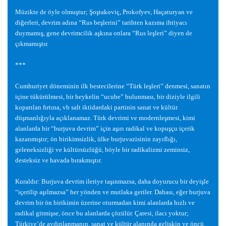
Müzikte de öyle olmu
ş
tur;
Ş
o
ş
takoviç, Prokofyev, Haçaturyan ve
di
ğ
erleri, devrim adına “Rus be
ş
lerini” tarihten kazıma ihtiyacı
duymamı
ş
, gene devrimcilik a
ş
kına onlara “Rus le
ş
leri” diyen de
çıkmamı
ş
tır.
***
Cumhuriyet döneminin ilk bestecilerine “Türk le
ş
leri” denmesi, sanatın
içine tükürülmesi, bir heykelin “ucube” bulunması, bir diziyle ilgili
koparılan fırtına, vb salt iktidardaki partinin sanat ve kültür
dü
ş
manlı
ğ
ıyla açıklanamaz. Türk devrimi ve modernle
ş
mesi, kimi
alanlarda bir “burjuva devrim” için a
ş
ırı radikal ve kopu
ş
çu içerik
kazanmı
ş
tır; ön birikimsizlik, ülke burjuvazisinin zayıflı
ğ
ı,
geleneksizli
ğ
i ve kültürsüzlü
ğ
ü, böyle bir radikalizmi zeminsiz,
desteksiz ve havada bırakmı
ş
tır.
Kuraldır: Burjuva devrim ileriye ta
ş
ınmazsa, daha doyurucu bir deyi
ş
le
“içerilip a
ş
ılmazsa” her yönden ve mutlaka geriler. Dahası, e
ğ
er burjuva
devrim bir ön birikimin üzerine oturmadan kimi alanlarda hızlı ve
radikal gitmi
ş
se, önce bu alanlarda çözülür. Çaresi, ilacı yoktur;
Türkiye’de aydınlanmanın, sanat ve kültür alanında geli
ş
kin ve öncü