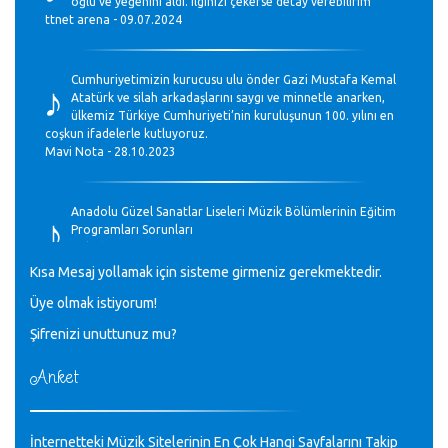
oğlu ve yeğenini aldı. ilginizi çekerse detay verebilirim
ttnet arena - 09.07.2024
♪
Cumhuriyetimizin kurucusu ulu önder Gazi Mustafa Kemal
Atatürk ve silah arkadaşlarını saygı ve minnetle anarken,
ülkemiz Türkiye Cumhuriyeti’nin kuruluşunun 100. yılını en
coşkun ifadelerle kutluyoruz.
Mavi Nota - 28.10.2023
♪
Anadolu Güzel Sanatlar Liseleri Müzik Bölümlerinin Eğitim
Programları Sorunları
Gülşah Sargın Kaptaş - 28.10.2023
Kısa Mesaj yollamak için sisteme girmeniz gerekmektedir.
♪
Üye olmak istiyorum!
GEÇMİŞ OLSUN TÜRKİYE!
Mavi Nota - 07.02.2023
Şifrenizi unuttunuz mu?
Anket
♪
30 yıl sonra karşılaşmak çok güzel Kurtuluş, teveccüh
etmişsin çok teşekkür ederim. Nerelerdesin? Bilgi verirsen
sevinirim, selamlar, sevgiler.
M.Semih Baylan - 08.01.2023
İnternetteki Müzik Sitelerinin En Çok Hangi Sayfalarını Takip