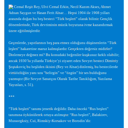
Cemal Re
ş
it Rey, Ulvi Cemal Erkin, Necil Kazım Akses, Ahmet
Adnan Saygun ve Hasan Ferit Alnar… Hepsi 1904 ile 1908 yılları
arasında do
ğ
an bu be
ş
besteci “Türk be
ş
leri” olarak bilinir. Gençlik
dönemlerinde, Türk devriminin müzik boyutuna ivme kazandırmak
üzere e
ğ
itilmi
ş
lerdir.
Geçenlerde, yapıtlarının be
ş
para etmez oldu
ğ
unu dü
ş
ünenlerin “Türk
le
ş
leri” hakaretine maruz kalmı
ş
lardır. Gerçekten de
ğ
ersiz midirler?
Dinlemeye de
ğ
mez mi? Bu konudaki be
ğ
eniler ku
ş
kusuz farklı olabilir;
ancak 1930’lu yıllarda Türkiye’yi ziyaret eden Sovyet besteci Dimitriy
Ş
o
ş
takoviç bu be
ş
liden ikisini (Rey ve Alnar) dinlemi
ş
, bu bestecilerde
virtüözlü
ğ
ün yanı sıra “belirgin” ve “özgün” bir ses buldu
ğ
unu
yazmı
ş
tır (Bir Sovyet Sanatçısı Olarak Tarihe Tanıklı
ğ
ım, Yazılama
Yayınları, s. 51).
***
“Türk be
ş
leri” tanımı jenerik de
ğ
ildir. Daha önceki “Rus be
ş
leri”
tanımına öykünülerek ortaya atılmı
ş
tır. “Rus be
ş
leri”, Balakirev,
Mussorgksiy, Cui, Rimskiy-Korsakov ve Borodin’dir.