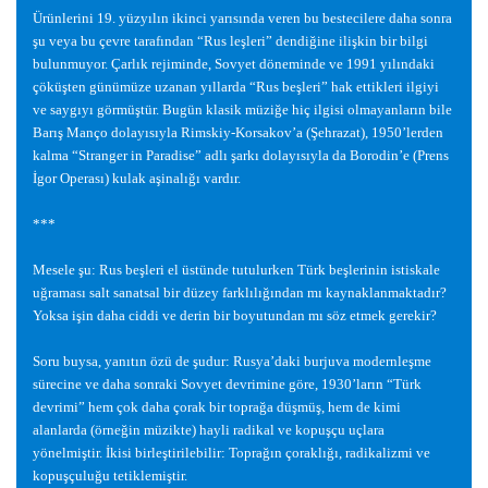
Ürünlerini 19. yüzyılın ikinci yarısında veren bu bestecilere daha sonra
ş
u veya bu çevre tarafından “Rus le
ş
leri” dendi
ğ
ine ili
ş
kin bir bilgi
bulunmuyor. Çarlık rejiminde, Sovyet döneminde ve 1991 yılındaki
çökü
ş
ten günümüze uzanan yıllarda “Rus be
ş
leri” hak ettikleri ilgiyi
ve saygıyı görmü
ş
tür. Bugün klasik müzi
ğ
e hiç ilgisi olmayanların bile
Barı
ş
Manço dolayısıyla Rimskiy-Korsakov’a (
Ş
ehrazat), 1950’lerden
kalma “Stranger in Paradise” adlı
ş
arkı dolayısıyla da Borodin’e (Prens
İ
gor Operası) kulak a
ş
inalı
ğ
ı vardır.
***
Mesele
ş
u: Rus be
ş
leri el üstünde tutulurken Türk be
ş
lerinin istiskale
u
ğ
raması salt sanatsal bir düzey farklılı
ğ
ından mı kaynaklanmaktadır?
Yoksa i
ş
in daha ciddi ve derin bir boyutundan mı söz etmek gerekir?
Soru buysa, yanıtın özü de
ş
udur: Rusya’daki burjuva modernle
ş
me
sürecine ve daha sonraki Sovyet devrimine göre, 1930’ların “Türk
devrimi” hem çok daha çorak bir topra
ğ
a dü
ş
mü
ş
, hem de kimi
alanlarda (örne
ğ
in müzikte) hayli radikal ve kopu
ş
çu uçlara
yönelmi
ş
tir.
İ
kisi birle
ş
tirilebilir: Topra
ğ
ın çoraklı
ğ
ı, radikalizmi ve
kopu
ş
çulu
ğ
u tetiklemi
ş
tir.