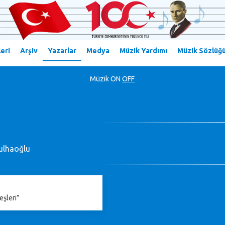
eri
Arşiv
Yazarlar
Medya
Müzik Yardımı
Müzik Sözlüğ
Müzik
ON
OFF
ulhaoğlu
eşleri”