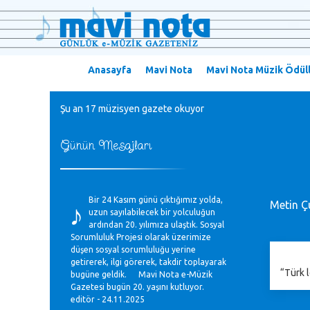
Anasayfa
Mavi Nota
Mavi Nota Müzik Ödüll
Şu an 17 müzisyen gazete okuyor
Günün Mesajları
♪
Bir 24 Kasım günü çıktığımız yolda,
Metin Ç
uzun sayılabilecek bir yolculuğun
ardından 20. yılımıza ulaştık. Sosyal
Sorumluluk Projesi olarak üzerimize
düşen sosyal sorumluluğu yerine
getirerek, ilgi görerek, takdir toplayarak
“Türk l
bugüne geldik. Mavi Nota e-Müzik
Gazetesi bugün 20. yaşını kutluyor.
editör - 24.11.2025