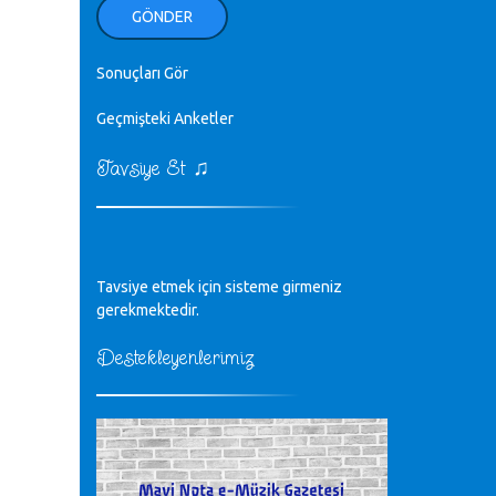
ellerinden benim için öpün.
GÖNDER
Kurtuluş Çelebi - 07.01.2023
Sonuçları Gör
♪
18. yılımız kutlu olsun
Mavi Nota - 24.11.2022
Geçmişteki Anketler
♫
Tavsiye Et
♪
Biliyorum Cüneyt bey, yazımda da
böyle bir şey demedim zaten.
editör - 20.11.2022
♪
Tavsiye etmek için sisteme girmeniz
sayın müfit bey bilgilerinizi kontrol
edi 6440 sayılı cso kurulrş kanununda
gerekmektedir.
4 b diye bir tanım yoktur
CÜNEYT BALKIZ - 15.11.2022
Destekleyenlerimiz
Tüm Mesajlar