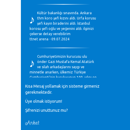
♪
Kültür bakanlığı sınavında. Ankara
thm koro şefi kızını aldı. Urfa korusu
şefi kayın biraderini aldı. İstanbul
korosu şefi oğlu ve yeğenini aldı. ilginizi
çekerse detay verebilirim
ttnet arena - 09.07.2024
♪
Cumhuriyetimizin kurucusu ulu
önder Gazi Mustafa Kemal Atatürk
ve silah arkadaşlarını saygı ve
minnetle anarken, ülkemiz Türkiye
Cumhuriyeti’nin kuruluşunun 100. yılını en
coşkun ifadelerle kutluyoruz.
Kısa Mesaj yollamak için sisteme girmeniz
Mavi Nota - 28.10.2023
gerekmektedir.
Üye olmak istiyorum!
♪
Anadolu Güzel Sanatlar Liseleri
Şifrenizi unuttunuz mu?
Müzik Bölümlerinin Eğitim
Programları Sorunları
Gülşah Sargın Kaptaş - 28.10.2023
Anket