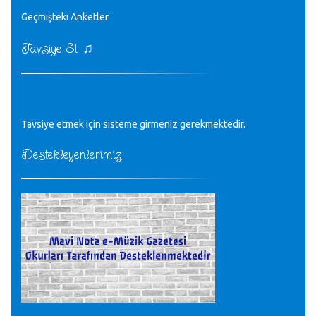
♪
Geçmişteki Anketler
sayın müfit bey bilgilerinizi kontrol edi 6440 sayılı cso
kurulrş kanununda 4 b diye bir tanım yoktur
CÜNEYT BALKIZ - 15.11.2022
♫
Tavsiye Et
Tüm Mesajlar
Tavsiye etmek için sisteme girmeniz gerekmektedir.
Destekleyenlerimiz