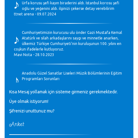
♪
Urfa korusu şefi kayın biraderini aldı. İstanbul korosu şefi
oğlu ve yeğenini aldı. ilginizi çekerse detay verebilirim
ttnet arena - 09.07.2024
♪
Cumhuriyetimizin kurucusu ulu önder Gazi Mustafa Kemal
Atatürk ve silah arkadaşlarını saygı ve minnetle anarken,
ülkemiz Türkiye Cumhuriyeti’nin kuruluşunun 100. yılını en
coşkun ifadelerle kutluyoruz.
Mavi Nota - 28.10.2023
♪
Anadolu Güzel Sanatlar Liseleri Müzik Bölümlerinin Eğitim
Programları Sorunları
Gülşah Sargın Kaptaş - 28.10.2023
Kısa Mesaj yollamak için sisteme girmeniz gerekmektedir.
♪
Üye olmak istiyorum!
GEÇMİŞ OLSUN TÜRKİYE!
Mavi Nota - 07.02.2023
Şifrenizi unuttunuz mu?
Anket
♪
30 yıl sonra karşılaşmak çok güzel Kurtuluş, teveccüh
etmişsin çok teşekkür ederim. Nerelerdesin? Bilgi verirsen
sevinirim, selamlar, sevgiler.