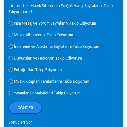
M.Semih Baylan - 08.01.2023
İnternetteki Müzik Sitelerinin En Çok Hangi Sayfalarını Takip
Ediyorsunuz?
♪
Değerli Müfit hocama en içten sevgi saygılarımı iletin
Kısa Mesaj ve Yorum Sayfalarını Takip Ediyorum
lütfen .Üniversite yıllarımda özel radyo yayıncılığı
yaptım.1994 yılında derginin bu daldaki ödülüne layık
Müzik Albümlerini Takip Ediyorum
görülmüştüm evde yıllar sonra plaketi buldum hadi bir
internetten arayayım dediğimde ikinci büyük şoku yaşadım 1994
İnceleme ve Araştırma Sayfalarını Takip Ediyorum
de verdiği ödülü değerli hocam arşivinde fotoğraf larımız ile
yayınlamaya devam ediyor.ne büyük bir emek emeği geçen
herkese en derin saygılarımı sunarım.Ne olur hocamın
Duyuruları ve Haberleri Takip Ediyorum
ellerinden benim için öpün.
Kurtuluş Çelebi - 07.01.2023
Fotoğrafları Takip Ediyorum
Müzik Kitapları Tanıtımlarını Takip Ediyorum
♪
18. yılımız kutlu olsun
Mavi Nota - 24.11.2022
Yayımlanan Makaleleri Takip Ediyorum
♪
Biliyorum Cüneyt bey, yazımda da böyle bir şey demedim
GÖNDER
zaten.
editör - 20.11.2022
Sonuçları Gör