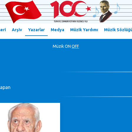
eri
Arşiv
Yazarlar
Medya
Müzik Yardımı
Müzik Sözlüğ
Müzik
ON
OFF
Çapan