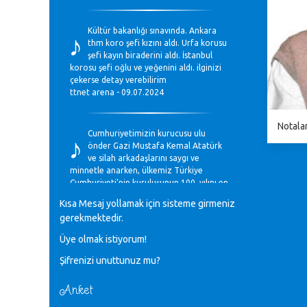
♪
Kültür bakanlığı sınavında. Ankara
thm koro şefi kızını aldı. Urfa korusu
şefi kayın biraderini aldı. İstanbul
korosu şefi oğlu ve yeğenini aldı. ilginizi
çekerse detay verebilirim
ttnet arena - 09.07.2024
♪
Notalar
Cumhuriyetimizin kurucusu ulu
önder Gazi Mustafa Kemal Atatürk
ve silah arkadaşlarını saygı ve
minnetle anarken, ülkemiz Türkiye
Cumhuriyeti’nin kuruluşunun 100. yılını en
coşkun ifadelerle kutluyoruz.
Kısa Mesaj yollamak için sisteme girmeniz
Mavi Nota - 28.10.2023
gerekmektedir.
Üye olmak istiyorum!
♪
Anadolu Güzel Sanatlar Liseleri
Şifrenizi unuttunuz mu?
Müzik Bölümlerinin Eğitim
Programları Sorunları
Gülşah Sargın Kaptaş - 28.10.2023
Anket