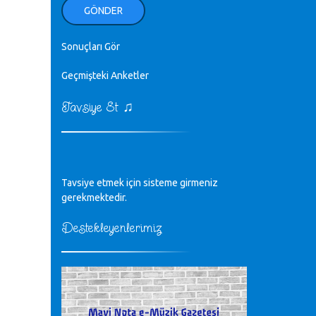
ellerinden benim için öpün.
GÖNDER
Kurtuluş Çelebi - 07.01.2023
Sonuçları Gör
♪
18. yılımız kutlu olsun
Mavi Nota - 24.11.2022
Geçmişteki Anketler
♫
Tavsiye Et
♪
Biliyorum Cüneyt bey, yazımda da
böyle bir şey demedim zaten.
editör - 20.11.2022
♪
Tavsiye etmek için sisteme girmeniz
sayın müfit bey bilgilerinizi kontrol
edi 6440 sayılı cso kurulrş kanununda
gerekmektedir.
4 b diye bir tanım yoktur
CÜNEYT BALKIZ - 15.11.2022
Destekleyenlerimiz
Tüm Mesajlar