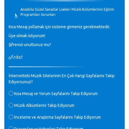
♪
Anadolu Güzel Sanatlar Liseleri Müzik Bölümlerinin Eğitim
Programları Sorunları
Gülşah Sargın Kaptaş - 28.10.2023
Kısa Mesaj yollamak için sisteme girmeniz gerekmektedir.
♪
Üye olmak istiyorum!
GEÇMİŞ OLSUN TÜRKİYE!
Mavi Nota - 07.02.2023
Şifrenizi unuttunuz mu?
Anket
♪
30 yıl sonra karşılaşmak çok güzel Kurtuluş, teveccüh
etmişsin çok teşekkür ederim. Nerelerdesin? Bilgi verirsen
sevinirim, selamlar, sevgiler.
M.Semih Baylan - 08.01.2023
İnternetteki Müzik Sitelerinin En Çok Hangi Sayfalarını Takip
Ediyorsunuz?
♪
Değerli Müfit hocama en içten sevgi saygılarımı iletin
Kısa Mesaj ve Yorum Sayfalarını Takip Ediyorum
lütfen .Üniversite yıllarımda özel radyo yayıncılığı
yaptım.1994 yılında derginin bu daldaki ödülüne layık
Müzik Albümlerini Takip Ediyorum
görülmüştüm evde yıllar sonra plaketi buldum hadi bir
internetten arayayım dediğimde ikinci büyük şoku yaşadım 1994
İnceleme ve Araştırma Sayfalarını Takip Ediyorum
de verdiği ödülü değerli hocam arşivinde fotoğraf larımız ile
yayınlamaya devam ediyor.ne büyük bir emek emeği geçen
herkese en derin saygılarımı sunarım.Ne olur hocamın