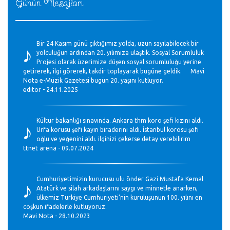
Günün Mesajları
♪
Bir 24 Kasım günü çıktığımız yolda, uzun sayılabilecek bir
yolculuğun ardından 20. yılımıza ulaştık. Sosyal Sorumluluk
Projesi olarak üzerimize düşen sosyal sorumluluğu yerine
getirerek, ilgi görerek, takdir toplayarak bugüne geldik. Mavi
Nota e-Müzik Gazetesi bugün 20. yaşını kutluyor.
editör - 24.11.2025
♪
Kültür bakanlığı sınavında. Ankara thm koro şefi kızını aldı.
Urfa korusu şefi kayın biraderini aldı. İstanbul korosu şefi
oğlu ve yeğenini aldı. ilginizi çekerse detay verebilirim
ttnet arena - 09.07.2024
♪
Cumhuriyetimizin kurucusu ulu önder Gazi Mustafa Kemal
Atatürk ve silah arkadaşlarını saygı ve minnetle anarken,
ülkemiz Türkiye Cumhuriyeti’nin kuruluşunun 100. yılını en
coşkun ifadelerle kutluyoruz.
Mavi Nota - 28.10.2023