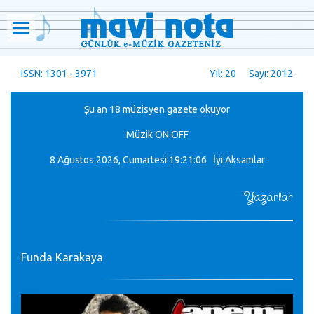
ISSN: 1301 - 3971
Yıl: 20 Sayı: 2012
Şu an 18 müzisyen gazete okuyor
Müzik
ON
OFF
8 Ağustos 2026, Cumartesi
19:21:07 İyi Aksamlar
Yazarlar
Funda Karakaya