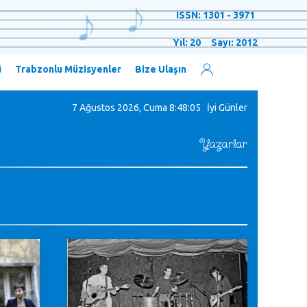
ISSN: 1301 - 3971
Yıl: 20 Sayı: 2012
ü
Trabzonlu Müzisyenler
Bize Ulaşın
7 Ağustos 2026, Cuma
8:48:05 İyi Günler
Yazarlar