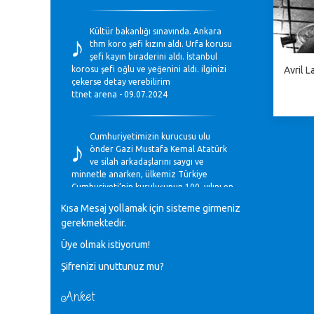
♪
Kültür bakanlığı sınavında. Ankara
thm koro şefi kızını aldı. Urfa korusu
şefi kayın biraderini aldı. İstanbul
Avril La
korosu şefi oğlu ve yeğenini aldı. ilginizi
çekerse detay verebilirim
ttnet arena - 09.07.2024
♪
Cumhuriyetimizin kurucusu ulu
önder Gazi Mustafa Kemal Atatürk
ve silah arkadaşlarını saygı ve
minnetle anarken, ülkemiz Türkiye
Cumhuriyeti’nin kuruluşunun 100. yılını en
coşkun ifadelerle kutluyoruz.
Kısa Mesaj yollamak için sisteme girmeniz
Mavi Nota - 28.10.2023
gerekmektedir.
Üye olmak istiyorum!
♪
Anadolu Güzel Sanatlar Liseleri
Şifrenizi unuttunuz mu?
Müzik Bölümlerinin Eğitim
Programları Sorunları
Gülşah Sargın Kaptaş - 28.10.2023
Anket