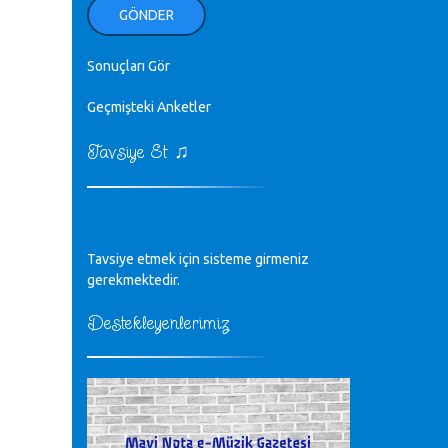
ellerinden benim için öpün.
GÖNDER
Kurtuluş Çelebi - 07.01.2023
Sonuçları Gör
♪
18. yılımız kutlu olsun
Mavi Nota - 24.11.2022
Geçmişteki Anketler
♫
Tavsiye Et
♪
Biliyorum Cüneyt bey, yazımda da
böyle bir şey demedim zaten.
editör - 20.11.2022
♪
Tavsiye etmek için sisteme girmeniz
sayın müfit bey bilgilerinizi kontrol
edi 6440 sayılı cso kurulrş kanununda
gerekmektedir.
4 b diye bir tanım yoktur
CÜNEYT BALKIZ - 15.11.2022
Destekleyenlerimiz
Tüm Mesajlar