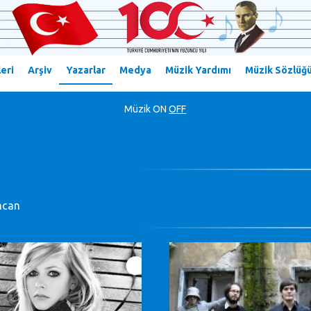
eri
Arşiv
Yazarlar
Medya
Müzik Yardımı
Müzik Sözlüğ
Müzik
ON
OFF
mcan