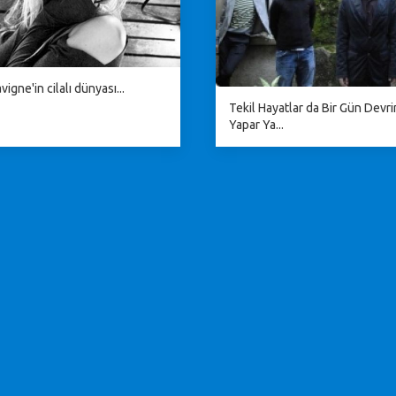
vigne'in cilalı dünyası...
Tekil Hayatlar da Bir Gün Devr
Yapar Ya...