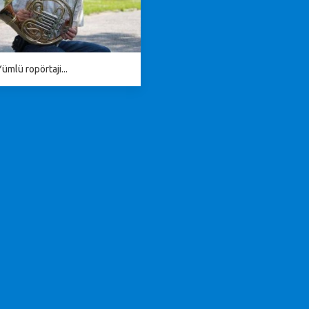
ümlü ropörtaji...