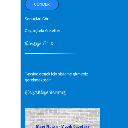
ellerinden benim için öpün.
GÖNDER
Kurtuluş Çelebi - 07.01.2023
Sonuçları Gör
♪
18. yılımız kutlu olsun
Mavi Nota - 24.11.2022
Geçmişteki Anketler
♫
Tavsiye Et
♪
Biliyorum Cüneyt bey, yazımda da
böyle bir şey demedim zaten.
editör - 20.11.2022
♪
Tavsiye etmek için sisteme girmeniz
sayın müfit bey bilgilerinizi kontrol
edi 6440 sayılı cso kurulrş kanununda
gerekmektedir.
4 b diye bir tanım yoktur
CÜNEYT BALKIZ - 15.11.2022
Destekleyenlerimiz
Tüm Mesajlar