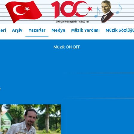
eri
Arşiv
Yazarlar
Medya
Müzik Yardımı
Müzik Sözlüğ
Müzik
ON
OFF
e