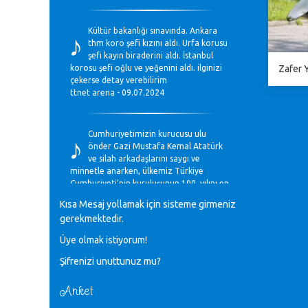
♪
Kültür bakanlığı sınavında. Ankara
thm koro şefi kızını aldı. Urfa korusu
şefi kayın biraderini aldı. İstanbul
Zafer Y
korosu şefi oğlu ve yeğenini aldı. ilginizi
çekerse detay verebilirim
ttnet arena - 09.07.2024
♪
Cumhuriyetimizin kurucusu ulu
önder Gazi Mustafa Kemal Atatürk
ve silah arkadaşlarını saygı ve
minnetle anarken, ülkemiz Türkiye
Cumhuriyeti’nin kuruluşunun 100. yılını en
coşkun ifadelerle kutluyoruz.
Kısa Mesaj yollamak için sisteme girmeniz
Mavi Nota - 28.10.2023
gerekmektedir.
Üye olmak istiyorum!
♪
Anadolu Güzel Sanatlar Liseleri
Şifrenizi unuttunuz mu?
Müzik Bölümlerinin Eğitim
Programları Sorunları
Gülşah Sargın Kaptaş - 28.10.2023
Anket