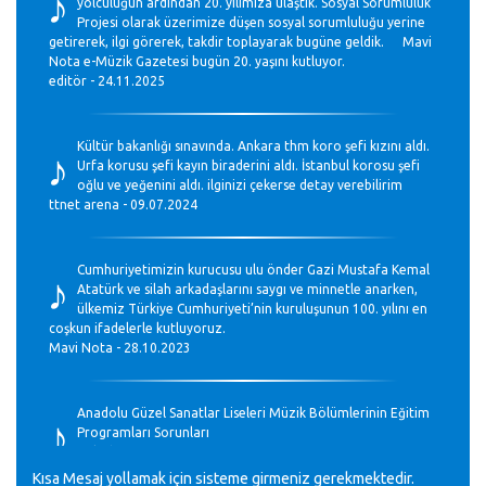
♪
yolculuğun ardından 20. yılımıza ulaştık. Sosyal Sorumluluk
Projesi olarak üzerimize düşen sosyal sorumluluğu yerine
getirerek, ilgi görerek, takdir toplayarak bugüne geldik. Mavi
Nota e-Müzik Gazetesi bugün 20. yaşını kutluyor.
editör - 24.11.2025
♪
Kültür bakanlığı sınavında. Ankara thm koro şefi kızını aldı.
Urfa korusu şefi kayın biraderini aldı. İstanbul korosu şefi
oğlu ve yeğenini aldı. ilginizi çekerse detay verebilirim
ttnet arena - 09.07.2024
♪
Cumhuriyetimizin kurucusu ulu önder Gazi Mustafa Kemal
Atatürk ve silah arkadaşlarını saygı ve minnetle anarken,
ülkemiz Türkiye Cumhuriyeti’nin kuruluşunun 100. yılını en
coşkun ifadelerle kutluyoruz.
Mavi Nota - 28.10.2023
♪
Anadolu Güzel Sanatlar Liseleri Müzik Bölümlerinin Eğitim
Programları Sorunları
Gülşah Sargın Kaptaş - 28.10.2023
Kısa Mesaj yollamak için sisteme girmeniz gerekmektedir.