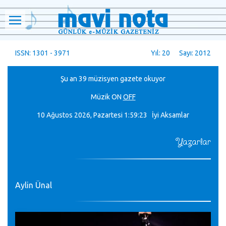
ISSN: 1301 - 3971
Yıl: 20 Sayı: 2012
Şu an 39 müzisyen gazete okuyor
Müzik
ON
OFF
10 Ağustos 2026, Pazartesi
1:59:24 İyi Aksamlar
Yazarlar
Aylin Ünal