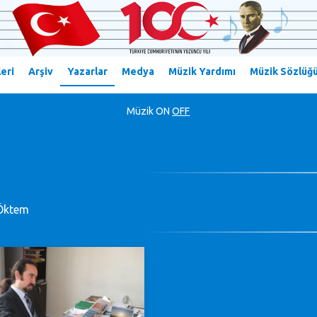
eri
Arşiv
Yazarlar
Medya
Müzik Yardımı
Müzik Sözlüğ
Müzik
ON
OFF
Öktem