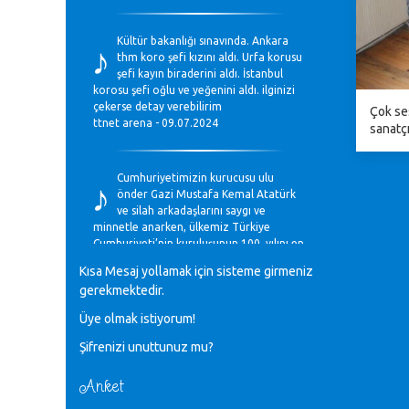
♪
Kültür bakanlığı sınavında. Ankara
thm koro şefi kızını aldı. Urfa korusu
şefi kayın biraderini aldı. İstanbul
korosu şefi oğlu ve yeğenini aldı. ilginizi
çekerse detay verebilirim
Çok se
ttnet arena - 09.07.2024
sanatçıl
♪
Cumhuriyetimizin kurucusu ulu
önder Gazi Mustafa Kemal Atatürk
ve silah arkadaşlarını saygı ve
minnetle anarken, ülkemiz Türkiye
Cumhuriyeti’nin kuruluşunun 100. yılını en
coşkun ifadelerle kutluyoruz.
Kısa Mesaj yollamak için sisteme girmeniz
Mavi Nota - 28.10.2023
gerekmektedir.
Üye olmak istiyorum!
♪
Anadolu Güzel Sanatlar Liseleri
Şifrenizi unuttunuz mu?
Müzik Bölümlerinin Eğitim
Programları Sorunları
Gülşah Sargın Kaptaş - 28.10.2023
Anket