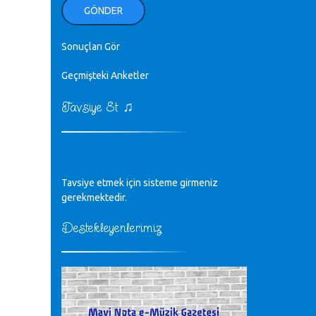
ellerinden benim için öpün.
GÖNDER
Kurtuluş Çelebi - 07.01.2023
Sonuçları Gör
♪
18. yılımız kutlu olsun
Mavi Nota - 24.11.2022
Geçmişteki Anketler
♫
Tavsiye Et
♪
Biliyorum Cüneyt bey, yazımda da
böyle bir şey demedim zaten.
editör - 20.11.2022
♪
Tavsiye etmek için sisteme girmeniz
sayın müfit bey bilgilerinizi kontrol
edi 6440 sayılı cso kurulrş kanununda
gerekmektedir.
4 b diye bir tanım yoktur
CÜNEYT BALKIZ - 15.11.2022
Destekleyenlerimiz
Tüm Mesajlar