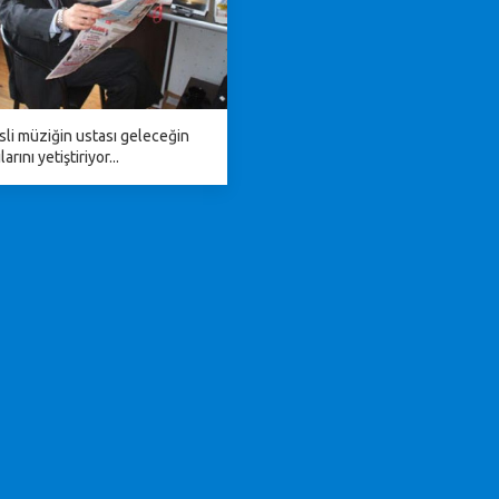
sli müziğin ustası geleceğin
arını yetiştiriyor...