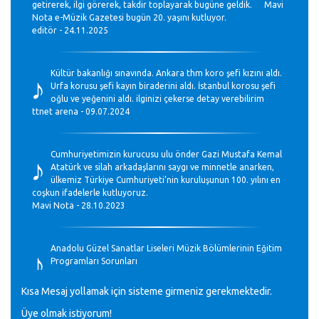
getirerek, ilgi görerek, takdir toplayarak bugüne geldik. Mavi
Nota e-Müzik Gazetesi bugün 20. yaşını kutluyor.
editör - 24.11.2025
♪
Kültür bakanlığı sınavında. Ankara thm koro şefi kızını aldı.
Urfa korusu şefi kayın biraderini aldı. İstanbul korosu şefi
oğlu ve yeğenini aldı. ilginizi çekerse detay verebilirim
ttnet arena - 09.07.2024
♪
Cumhuriyetimizin kurucusu ulu önder Gazi Mustafa Kemal
Atatürk ve silah arkadaşlarını saygı ve minnetle anarken,
ülkemiz Türkiye Cumhuriyeti’nin kuruluşunun 100. yılını en
coşkun ifadelerle kutluyoruz.
Mavi Nota - 28.10.2023
♪
Anadolu Güzel Sanatlar Liseleri Müzik Bölümlerinin Eğitim
Programları Sorunları
Gülşah Sargın Kaptaş - 28.10.2023
Kısa Mesaj yollamak için sisteme girmeniz gerekmektedir.
Üye olmak istiyorum!
GEÇMİŞ OLSUN TÜRKİYE!