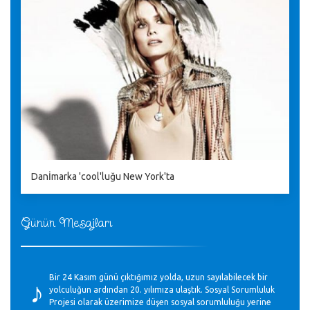
Danİmarka 'cool'luğu New York'ta
Günün Mesajları
♪
Bir 24 Kasım günü çıktığımız yolda, uzun sayılabilecek bir
yolculuğun ardından 20. yılımıza ulaştık. Sosyal Sorumluluk
Projesi olarak üzerimize düşen sosyal sorumluluğu yerine