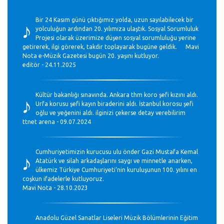
♪
Bir 24 Kasım günü çıktığımız yolda, uzun sayılabilecek bir
yolculuğun ardından 20. yılımıza ulaştık. Sosyal Sorumluluk
Projesi olarak üzerimize düşen sosyal sorumluluğu yerine
getirerek, ilgi görerek, takdir toplayarak bugüne geldik. Mavi
Nota e-Müzik Gazetesi bugün 20. yaşını kutluyor.
editör - 24.11.2025
♪
Kültür bakanlığı sınavında. Ankara thm koro şefi kızını aldı.
Urfa korusu şefi kayın biraderini aldı. İstanbul korosu şefi
oğlu ve yeğenini aldı. ilginizi çekerse detay verebilirim
ttnet arena - 09.07.2024
♪
Cumhuriyetimizin kurucusu ulu önder Gazi Mustafa Kemal
Atatürk ve silah arkadaşlarını saygı ve minnetle anarken,
ülkemiz Türkiye Cumhuriyeti’nin kuruluşunun 100. yılını en
coşkun ifadelerle kutluyoruz.
Mavi Nota - 28.10.2023
Anadolu Güzel Sanatlar Liseleri Müzik Bölümlerinin Eğitim