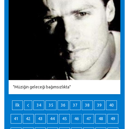
"Müziğin geleceği bağımsızlıkta"
İlk
34
35
36
37
38
39
40
41
42
43
44
45
46
47
48
49