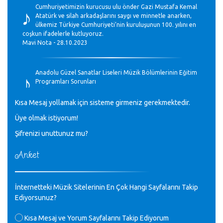
♪
Cumhuriyetimizin kurucusu ulu önder Gazi Mustafa Kemal
Atatürk ve silah arkadaşlarını saygı ve minnetle anarken,
ülkemiz Türkiye Cumhuriyeti’nin kuruluşunun 100. yılını en
coşkun ifadelerle kutluyoruz.
Mavi Nota - 28.10.2023
♪
Anadolu Güzel Sanatlar Liseleri Müzik Bölümlerinin Eğitim
Programları Sorunları
Gülşah Sargın Kaptaş - 28.10.2023
Kısa Mesaj yollamak için sisteme girmeniz gerekmektedir.
♪
Üye olmak istiyorum!
GEÇMİŞ OLSUN TÜRKİYE!
Mavi Nota - 07.02.2023
Şifrenizi unuttunuz mu?
Anket
♪
30 yıl sonra karşılaşmak çok güzel Kurtuluş, teveccüh
etmişsin çok teşekkür ederim. Nerelerdesin? Bilgi verirsen
sevinirim, selamlar, sevgiler.
M.Semih Baylan - 08.01.2023
İnternetteki Müzik Sitelerinin En Çok Hangi Sayfalarını Takip
Ediyorsunuz?
Değerli Müfit hocama en içten sevgi saygılarımı iletin
Kısa Mesaj ve Yorum Sayfalarını Takip Ediyorum