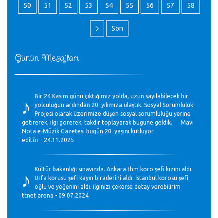
50
51
52
53
54
55
56
57
58
Son
Günün Mesajları
♪
Bir 24 Kasım günü çıktığımız yolda, uzun sayılabilecek bir
yolculuğun ardından 20. yılımıza ulaştık. Sosyal Sorumluluk
Projesi olarak üzerimize düşen sosyal sorumluluğu yerine
getirerek, ilgi görerek, takdir toplayarak bugüne geldik. Mavi
Nota e-Müzik Gazetesi bugün 20. yaşını kutluyor.
editör - 24.11.2025
♪
Kültür bakanlığı sınavında. Ankara thm koro şefi kızını aldı.
Urfa korusu şefi kayın biraderini aldı. İstanbul korosu şefi
oğlu ve yeğenini aldı. ilginizi çekerse detay verebilirim
ttnet arena - 09.07.2024