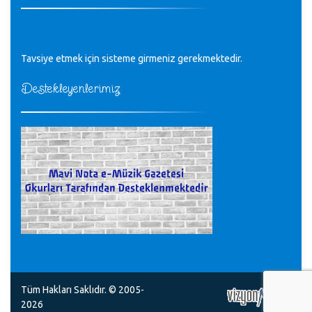
Tüm Mesajlar
Tavsiye etmek için sisteme girmeniz gerekmektedir.
Destekleyenlerimiz
Tüm Hakları Saklıdır. © 2005-
2026