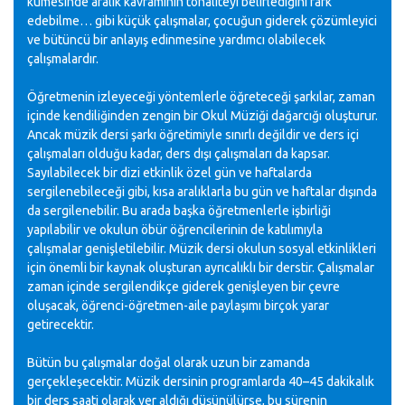
kümesinde aralık kavramının tonaliteyi belirlediğini fark
edebilme… gibi küçük çalışmalar, çocuğun giderek çözümleyici
ve bütüncü bir anlayış edinmesine yardımcı olabilecek
çalışmalardır.
Öğretmenin izleyeceği yöntemlerle öğreteceği şarkılar, zaman
içinde kendiliğinden zengin bir Okul Müziği dağarcığı oluşturur.
Ancak müzik dersi şarkı öğretimiyle sınırlı değildir ve ders içi
çalışmaları olduğu kadar, ders dışı çalışmaları da kapsar.
Sayılabilecek bir dizi etkinlik özel gün ve haftalarda
sergilenebileceği gibi, kısa aralıklarla bu gün ve haftalar dışında
da sergilenebilir. Bu arada başka öğretmenlerle işbirliği
yapılabilir ve okulun öbür öğrencilerinin de katılımıyla
çalışmalar genişletilebilir. Müzik dersi okulun sosyal etkinlikleri
için önemli bir kaynak oluşturan ayrıcalıklı bir derstir. Çalışmalar
zaman içinde sergilendikçe giderek genişleyen bir çevre
oluşacak, öğrenci-öğretmen-aile paylaşımı birçok yarar
getirecektir.
Bütün bu çalışmalar doğal olarak uzun bir zamanda
gerçekleşecektir. Müzik dersinin programlarda 40–45 dakikalık
bir ders saati olarak yer aldığı düşünülürse, bu sürenin