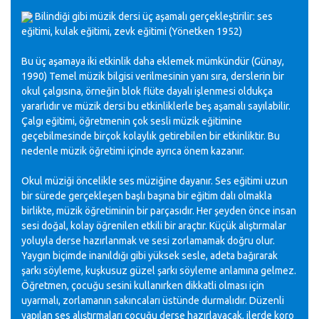
Bilindiği gibi müzik dersi üç aşamalı gerçekleştirilir: ses
eğitimi, kulak eğitimi, zevk eğitimi (Yönetken 1952)
Bu üç aşamaya iki etkinlik daha eklemek mümkündür (Günay,
1990) Temel müzik bilgisi verilmesinin yanı sıra, derslerin bir
okul çalgısına, örneğin blok flüte dayalı işlenmesi oldukça
yararlıdır ve müzik dersi bu etkinliklerle beş aşamalı sayılabilir.
Çalgı eğitimi, öğretmenin çok sesli müzik eğitimine
geçebilmesinde birçok kolaylık getirebilen bir etkinliktir. Bu
nedenle müzik öğretimi içinde ayrıca önem kazanır.
Okul müziği öncelikle ses müziğine dayanır. Ses eğitimi uzun
bir sürede gerçekleşen başlı başına bir eğitim dalı olmakla
birlikte, müzik öğretiminin bir parçasıdır. Her şeyden önce insan
sesi doğal, kolay öğrenilen etkili bir araçtır. Küçük alıştırmalar
yoluyla derse hazırlanmak ve sesi zorlamamak doğru olur.
Yaygın biçimde inanıldığı gibi yüksek sesle, adeta bağırarak
şarkı söyleme, kuşkusuz güzel şarkı söyleme anlamına gelmez.
Öğretmen, çocuğu sesini kullanırken dikkatli olması için
uyarmalı, zorlamanın sakıncaları üstünde durmalıdır. Düzenli
yapılan ses alıştırmaları çocuğu derse hazırlayacak, ilerde koro