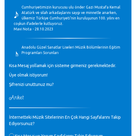
♪
Cumhuriyetimizin kurucusu ulu önder Gazi Mustafa Kemal
Atatürk ve silah arkadaşlarını saygı ve minnetle anarken,
ülkemiz Türkiye Cumhuriyeti’nin kuruluşunun 100. yılını en
coşkun ifadelerle kutluyoruz.
Mavi Nota - 28.10.2023
♪
Anadolu Güzel Sanatlar Liseleri Müzik Bölümlerinin Eğitim
Programları Sorunları
Gülşah Sargın Kaptaş - 28.10.2023
Kısa Mesaj yollamak için sisteme girmeniz gerekmektedir.
♪
Üye olmak istiyorum!
GEÇMİŞ OLSUN TÜRKİYE!
Mavi Nota - 07.02.2023
Şifrenizi unuttunuz mu?
Anket
♪
30 yıl sonra karşılaşmak çok güzel Kurtuluş, teveccüh
etmişsin çok teşekkür ederim. Nerelerdesin? Bilgi verirsen
sevinirim, selamlar, sevgiler.
M.Semih Baylan - 08.01.2023
İnternetteki Müzik Sitelerinin En Çok Hangi Sayfalarını Takip
Ediyorsunuz?
Değerli Müfit hocama en içten sevgi saygılarımı iletin