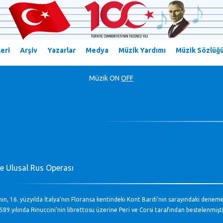
eri
Arşiv
Yazarlar
Medya
Müzik Yardımı
Müzik Sözlüğ
Müzik
ON
OFF
ve Ulusal Rus Operası
n, 16. yüzyılda İtalya’nın Floransa kentindeki Kont Bardi’nin sarayındaki denemel
89 yılında Rinuccini’nin librettosu üzerine Peri ve Corsi tarafından bestelenmişti