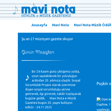
Anasayfa
Mavi Nota
Mavi Nota Müzik Ödüll
Şu an 27 müzisyen gazete okuyor
Günün Mesajları
♪
Bir 24 Kasım günü çıktığımız yolda,
uzun sayılabilecek bir yolculuğun
ardından 20. yılımıza ulaştık. Sosyal
Puşkin 
Sorumluluk Projesi olarak üzerimize
düşen sosyal sorumluluğu yerine
getirerek, ilgi görerek, takdir toplayarak
bugüne geldik. Mavi Nota e-Müzik
Operanı
Gazetesi bugün 20. yaşını kutluyor.
Daphne, 15
editör - 24.11.2025
yayılmıştı.