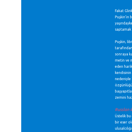
Fakat Glin
Puşkin’in b
yaşındayke
saptamak g
Puşkin, li
tarafından
sonraya ka
metin ve m
eden harik
kendisinin
nedeniyle 
özgünlüğü 
başyapıtla
zemini haz
Russlan i
Üstelik bu 
bir eser o
ulusalcılı