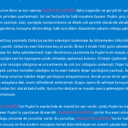
Ruslan ile Ludmilla
ka’nın ikinci ve son operası
daha özgündür ve gerçek bir ayrı
ir şiirinden uyarlanmıştır. Şiir ise fantastik bir halk masalına dayanır. Puşkin, giriş
n yazmıştı. Eser, içeriğiyle, kompozisyonu ve diliyle çok ayrıntılı olarak ele alına
erekirse, konuşma dili kıvraklığı, halk sözcükleri, klasisizmin yabancı olduğu şaka
brettoyu yazmada Glinka’ya yardım edeceğini söylemişse de bitiremeden öldürülm
 yazıldı. Glinka’nın eseri bitirmesi beş yıl sürdü. İlk kez 9 Aralık 1842 günü sahn
dar bir daha sahnelenmedi. Eğer librettonun yazımında da Puşkin’in eli olsaydı, 
üziğin tam bir kaynaşma içinde olmadığı saptaması bulunur. Örneğin Çaykovski bu e
a bir müziğin olduğunu ve icra etmenin de çok zor olduğunu söylemişti. Diğer ta
 pek çok kez temsilleri izlediğini ve bu eseri takdire değer gördüğünü yazmıştı.
hangi unsurları takdire değer gördüğünü anlayamıyoruz. Ancak şurası da bir gerçek
anlaşılana dek, önem atfedilerek anılmamıştı. Bugün opera ilk sahneye konuşund
rından biri olarak kabul edilir. Ayrıca Rus destansı ve masalsı opera geleneğinin 
ırlamıştır.
le Ludmilla
’nın Puşkin’in eserlerinde de önemli bir yeri vardır, çünkü Puşkin bu ha
Russlan
ile Ludmilla
eser Puşkin’in yayınlanan ilk eseridir.
için bir Rus eseri ol
Russlan ile Ludmilla
lduğu yönünde de yorumlar vardır. Bu yorumlar,
’nın bir h
ğın öncüsü ve Rus modern müziğinin temel stilini belirleyen en önemli çabalardan bi