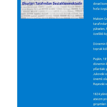
dinsel konu
hızla özgü
Maksim Gor
tarafından
yükselen, 
özellikli k
Dönemin bi
toprak köl
Puşkin, 18
dönemin il
yıllardaki
Jukovski o
önemli ola
Rayevski ve
1824 yılın
ateizm pro
girişimler