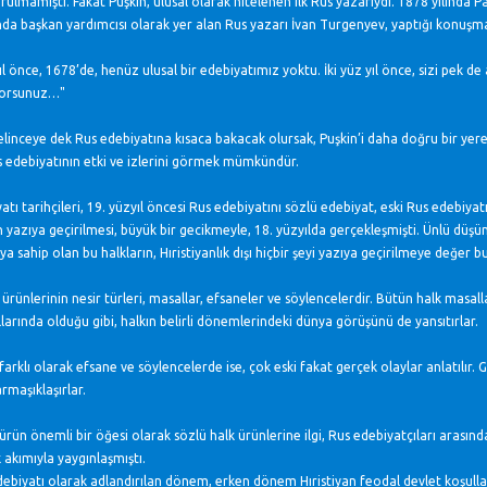
rulmamıştı. Fakat Puşkin, ulusal olarak nitelenen ilk Rus yazarıydı. 1878 yılında 
nda başkan yardımcısı olarak yer alan Rus yazarı İvan Turgenyev, yaptığı konuşm
ıl önce, 1678’de, henüz ulusal bir edebiyatımız yoktu. İki yüz yıl önce, sizi pek d
yorsunuz…"
elinceye dek Rus edebiyatına kısaca bakacak olursak, Puşkin’i daha doğru bir yere
 edebiyatının etki ve izlerini görmek mümkündür.
atı tarihçileri, 19. yüzyıl öncesi Rus edebiyatını sözlü edebiyat, eski Rus edebiya
n yazıya geçirilmesi, büyük bir gecikmeyle, 18. yüzyılda gerçekleşmişti. Ünlü düşü
ya sahip olan bu halkların, Hıristiyanlık dışı hiçbir şeyi yazıya geçirilmeye değer b
 ürünlerinin nesir türleri, masallar, efsaneler ve söylencelerdir. Bütün halk masa
larında olduğu gibi, halkın belirli dönemlerindeki dünya görüşünü de yansıtırlar.
arklı olarak efsane ve söylencelerde ise, çok eski fakat gerçek olaylar anlatılır.
rmaşıklaşırlar.
türün önemli bir öğesi olarak sözlü halk ürünlerine ilgi, Rus edebiyatçıları arasın
k akımıyla yaygınlaşmıştı.
debiyatı olarak adlandırılan dönem, erken dönem Hıristiyan feodal devlet koşulları