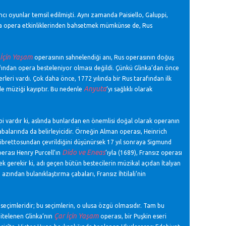
ncı oyunlar temsil edilmişti. Aynı zamanda Paisiello, Galuppi,
ya’da opera etkinliklerinden bahsetmek mümkünse de, Rus
 İçin Yaşam
operasının sahnelendiği anı, Rus operasının doğuş
afından opera besteleniyor olması değildi. Çünkü Glinka’dan önce
rleri vardı. Çok daha önce, 1772 yılında bir Rus tarafından ilk
Anyuta
e müziği kayıptır. Bu nedenle
’yı sağlıklı olarak
bi vardır ki, aslında bunlardan en önemlisi doğal olarak operanın
abalarında da belirleyicidir. Örneğin Alman operası, Heinrich
n librettosundan çevrildiğini düşünürsek 17 yıl sonraya Sigmund
Dido ve Eneas
perası Henry Purcell’ın
’ıyla (1689), Fransız operası
mek gerekir ki, adı geçen bütün bestecilerin müzikal açıdan İtalyan
 azından bulanıklaştırma çabaları, Fransız İhtilali’nin
 seçimleridir; bu seçimlerin, o ulusa özgü olmasıdır. Tam bu
Çar İçin Yaşam
nitelenen Glinka’nın
operası, bir Puşkin eseri