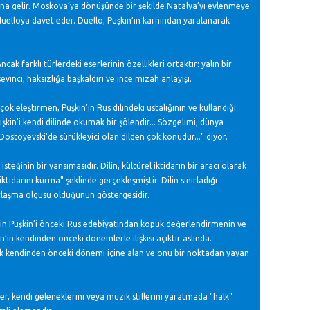
na gelir. Moskova’ya dönüşünde bir şekilde Natalya’yı evlenmeye
ı düelloya davet eder. Düello, Puşkin’in karnından yaralanarak
ak farklı türlerdeki eserlerinin özellikleri ortaktır: yalın bir
vinci, haksızlığa başkaldırı ve ince mizah anlayışı.
k eleştirmen, Puşkin’in Rus dilindeki ustalığının ve kullandığı
in'i kendi dilinde okumak bir şölendir... Sözgelimi, dünya
ostoyevski'de sürükleyici olan dilden çok konudur..." diyor.
isteğinin bir yansımasıdır. Dilin, kültürel iktidarın bir aracı olarak
tidarını kurma" şeklinde gerçekleşmiştir. Dilin sınırladığı
idarlaşma olgusu olduğunun göstergesidir.
denin Puşkin’i önceki Rus edebiyatından kopuk değerlendirmenin ve
n’in kendinden önceki dönemlerle ilişkisi açıktır aslında.
çok kendinden önceki dönemi içine alan ve onu bir noktadan yayan
r, kendi geleneklerini veya müzik stillerini yaratmada "halk"