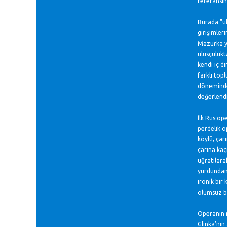
referansın
Burada "ul
girişimler
Mazurka ya
ulusçulukt
kendi iç di
farklı top
döneminde 
değerlendi
İlk Rus op
perdelik o
köylü, çar
çarına kaç
uğratılarak
yurdundan 
ironik bir 
olumsuz bir
Operanın m
Glinka’nın