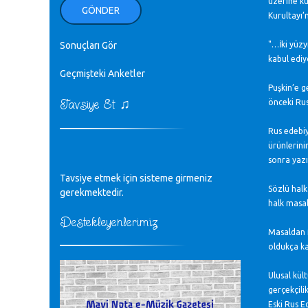
üzerine ku
ellerinden benim için öpün.
GÖNDER
Kurultayı’
Kurtuluş Çelebi - 07.01.2023
Sonuçları Gör
"…İki yüzy
♪
18. yılımız kutlu olsun
kabul edi
Mavi Nota - 24.11.2022
Geçmişteki Anketler
Puşkin’e g
♫
Tavsiye Et
önceki Rus
♪
Biliyorum Cüneyt bey, yazımda da
böyle bir şey demedim zaten.
Rus edebiy
editör - 20.11.2022
ürünlerini
sonra yazı
♪
Tavsiye etmek için sisteme girmeniz
sayın müfit bey bilgilerinizi kontrol
Sözlü halk
edi 6440 sayılı cso kurulrş kanununda
gerekmektedir.
4 b diye bir tanım yoktur
halk masal
CÜNEYT BALKIZ - 15.11.2022
Destekleyenlerimiz
Masaldan f
oldukça ka
Tüm Mesajlar
Ulusal kül
gerçekçili
Eski Rus E