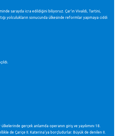
nde sarayda icra edildiğini biliyoruz. Çar’ın Vivaldi, Tartini,
yaptığı yolculukların sonucunda ülkesinde reformlar yapmaya ciddi
ıldı.
ar ülkelerinde gerçek anlamda operanın giriş ve yayılımını 18.
kle de Çariçe II. Katerina’ya borçludurlar. Büyük de denilen II.