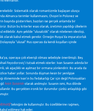
mli elemandır.
 gerekebilir. Sistematik olarak romantizmle başlayan ulusçu
rında Almanca terimler kullanmasını, Chopin’in Polonez ve
n başında gösterirken, bazıları ise gerçek anlamda bir
rür. Bütün bu kriterler esas olarak, üretimin yapıldığı ülkelerin
edilebilir. Aynı şekilde "ulusalcılık" olarak nitelenen ideoloji,
 başlık olarak kabul etmek gerekir. Örneğin Rusya’da imparatorluk
Dolayısıyla "ulusal" Rus operası da kendi koşulları içinde
a’ya, operaya çok elverişli olması sebebiyle önerilmişti. Beş
ihail Feyodoroviç’i tutsak etmek isterler. İvan Susanin adında bir
rili, sık ağaçlıklı ve aşılmaz bir ormana yönlendirir. Bu arada da
izlice haber yollar. Sonunda düşman kesin bir yenilgiye
liği döneminde Ivan’ın bu fedakarlığı Çar için değil Polonyalıları
Ivan Susanin
eğil
olarak anılmıştır. Susanin ismi, Rus dilinde
kullanılır. Bu gerçekten ironik bir durumdur çünkü anlaşıldığı gibi
mıştır.
eitmotif
tekniğini de kullanmıştır. Bu özelliklerine rağmen,
k kabul edilmeyi hak eder.