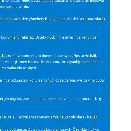
Paris’te, Victor Hugo başkanlığında toplanan Uluslararası Edebiyat
ada şöyle diyordu:
e anlamaksızın size yönelmiştik; bugün bizi meslektaşlarınız olarak
 konumlandırabiliriz. Üstelik Puşkin’in eserlerinde kendinden
tı, klasisizm ve romantizm dönemlerine ayırır. Rus sözlü halk
nür ve eleştirmen Belinski bu durumu, Hıristiyanlığın kabulünden
ulmamalarıyla açıklıyor.
llarında olduğu gibi konu zenginliği göze çarpar. Ayrıca yine bütün
 Gerçek olgular, zamanla ona eklenenler ve de anlatanın katkısıyla
da 18. ve 19. yüzyıllarda romantizmle bağlantılı olarak başladı,
nda doğmuştu. Dolayısıyla konular, diniydi. Özellikle İncil ve