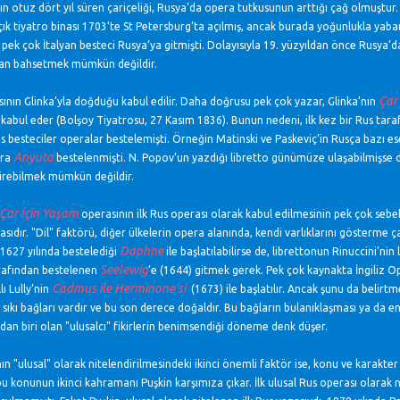
ın otuz dört yıl süren çariçeliği, Rusya’da opera tutkusunun arttığı çağ olmuştur.
açık tiyatro binası 1703’te St Petersburg’ta açılmış, ancak burada yoğunlukla yaba
bi pek çok İtalyan besteci Rusya’ya gitmişti. Dolayısıyla 19. yüzyıldan önce Rus
an bahsetmek mümkün değildir.
Çar
ının Glinka’yla doğduğu kabul edilir. Daha doğrusu pek çok yazar, Glinka’nın
 kabul eder (Bolşoy Tiyatrosu, 27 Kasım 1836). Bunun nedeni, ilk kez bir Rus tar
s besteciler operalar bestelemişti. Örneğin Matinski ve Paskeviç’in Rusça bazı ese
Anyuta
era
bestelenmişti. N. Popov’un yazdığı libretto günümüze ulaşabilmişse d
irebilmek mümkün değildir.
Çar İçin Yaşam
operasının ilk Rus operası olarak kabul edilmesinin pek çok sebe
sıdır. "Dil" faktörü, diğer ülkelerin opera alanında, kendi varlıklarını gösterme ç
Daphne
1627 yılında bestelediği
ile başlatılabilirse de, librettonun Rinuccini’ni
Seelewig
rafından bestelenen
’e (1644) gitmek gerek. Pek çok kaynakta İngiliz O
Cadmus ile Herminone’si
lı Lully’nin
(1673) ile başlatılır. Ancak şunu da belirt
k sıkı bağları vardır ve bu son derece doğaldır. Bu bağların bulanıklaşması ya da en
dan biri olan "ulusalcı" fikirlerin benimsendiği döneme denk düşer.
ın "ulusal" olarak nitelendirilmesindeki ikinci önemli faktör ise, konu ve karakter
u konunun ikinci kahramanı Puşkin karşımıza çıkar. İlk ulusal Rus operası olarak 