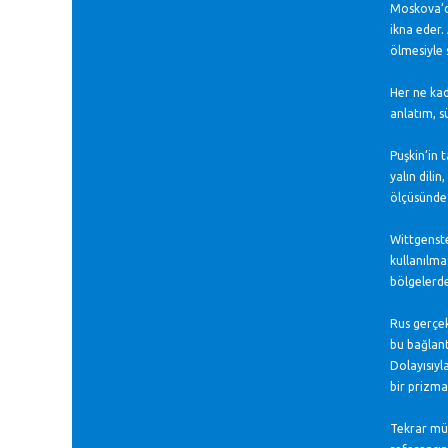
Moskova’da
ikna eder.
ölmesiyle 
Her ne kada
anlatım, s
Puşkin’in 
yalın dili
ölçüsünde 
Wittgenstei
kullanılma
bölgelerde
Rus gerçek
bu bağlant
Dolayısıyl
bir prizma 
Tekrar müz