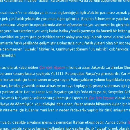
ın kullanılması, müziğe "ulusal" karakterini veren ya da verdiği düşünülen en öne
usal müzik"in ne olduğu ya da nasıl algılandığıyla ilgili ufak bir parantez açmak
in pek çok farklı şekillerde yorumlandığını görürüz. Bazıları Schumann’ın yapıtla
zmasını, Wagner’in operalarında Alman efsanelerine yer vermesini bu girişimleri
an yerel karakterlere yer veriş kadar halka yönelik yazmayı da önemli bir kriter gö
namikleri ve geçmişten getirdikleri sanat anlayışına bağlı olarak temel olarak kabul 
lumlarda farklı şekillerde gelişmiştir. Dolayısıyla bunu farklı yüzleri olan bir üst
benimsenen "ulusalcı" fikirler ile, Cumhuriyet dönemi "ulusalcılık"ı çok farklıdır. 
rilmelidir.
Çar İçin Yaşam
erası olarak kabul edilen
’ın konusu ozan Jukovski tarafından Glink
peranın konusu kısaca şöyleydi: Yıl 1613. Polonyalılar Rusya’ya girmişlerdir; Çar M
ını kurtarmak için kendi canını ortaya koyar: Polonyalıların yolunu kayalıklarla çev
ması, kendini güvenlik altına alması ve orduyu toplayıp düşmana saldırması için g
 yurttan atılır. Her ne kadar İvan, hayatını çar için feda etmişse de, Sovyetler Bir
Çar İçin Yaşam
kovmak için yaptığı şeklinde vurgulanmıştır. Opera da
olarak d
klişeye de dönmüştür. Yolu bildiğini iddia eden, fakat aslında bilmeyen kişiler için 
 niteleme için kullanılır. Yani İvan’ın neden fedakarlık yaptığı bir türlü anlaşılama
l
üziği, özellikle aryaların işlenişi bakımından İtalyan etkisindedir. Ayrıca Glinka
 amacı, seçtiği konu ve kısmen kullanılan halk ezgileriyle, ilk "ulusal" örnek olara