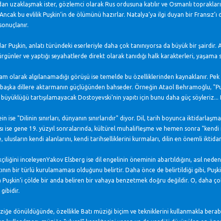
n uzaklaşmak ister, gözlemci olarak Rus ordusuna katılır ve Osmanlı toprakları
 Ancak bu evlilik Puşkin’in de ölümünü hazırlar. Natalya’ya ilgi duyan bir Fransız’
sonuçlanır.
r Puşkin, anlatı türündeki eserleriyle daha çok tanınıyorsa da büyük bir şairdir. Anc
ürgünler ve yaptığı seyahatlerde direkt olarak tanıdığı halk karakterleri, yaşama se
tam olarak algılanamadığı görüşü ise temelde bu özelliklerinden kaynaklanır. Pek ço
n, başka dillere aktarmanın güçlüğünden bahseder. Örneğin Ataol Behramoğlu, "Puşk
büyüklüğü tartışılamayacak Dostoyevski'nin yapıtı için bunu daha güç söyleriz... D
n ise "Dilinin sınırları, dünyanın sınırlarıdır" diyor. Dil, tarih boyunca iktidarlaşma 
sı ise gene 19. yüzyıl sonralarında, kültürel muhalifleşme ve hemen sonra "kendi ik
, ulusların kendi alanlarını, kendi tarihselliklerini kurmaları, dilin en önemli ikt
çiliğini inceleyenYakov Elsberg ise dil engelinin öneminin abartıldığını, asıl ne
ının bir türlü kurulamaması olduğunu belirtir. Daha önce de belirtildiği gibi, Puşki
a Puşkin’i çölde bir anda beliren bir vahaya benzetmek doğru değildir. O, daha 
gibidir.
iğe dönüldüğünde, özellikle Batı müziği biçim ve tekniklerini kullanmakla berabe