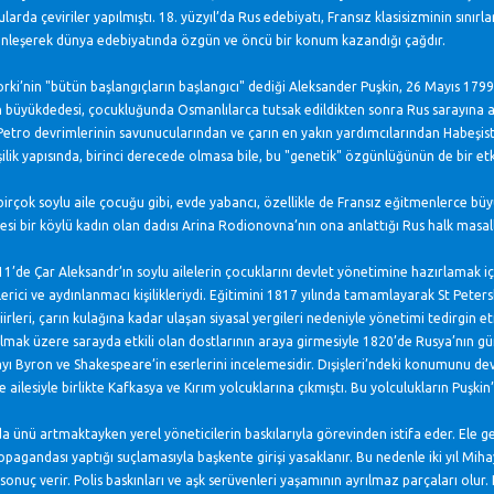
larda çeviriler yapılmıştı. 18. yüzyıl’da Rus edebiyatı, Fransız klasisizminin sınırla
nleşerek dünya edebiyatında özgün ve öncü bir konum kazandığı çağdır.
ki’nin "bütün başlangıçların başlangıcı" dediği Aleksander Puşkin, 26 Mayıs 179
 büyükdedesi, çocukluğunda Osmanlılarca tutsak edildikten sonra Rus sarayına a
Petro devrimlerinin savunucularından ve çarın en yakın yardımcılarından Habeşista
işilik yapısında, birinci derecede olmasa bile, bu "genetik" özgünlüğünün de bir etk
rçok soylu aile çocuğu gibi, evde yabancı, özellikle de Fransız eğitmenlerce büyü
esi bir köylü kadın olan dadısı Arina Rodionovna’nın ona anlattığı Rus halk masallar
11’de Çar Aleksandr’ın soylu ailelerin çocuklarını devlet yönetimine hazırlamak i
erici ve aydınlanmacı kişilikleriydi. Eğitimini 1817 yılında tamamlayarak St Peters
 şiirleri, çarın kulağına kadar ulaşan siyasal yergileri nedeniyle yönetimi tedirgi
lmak üzere sarayda etkili olan dostlarının araya girmesiyle 1820’de Rusya’nın gün
yı Byron ve Shakespeare’in eserlerini incelemesidir. Dışişleri’ndeki konumunu d
 ailesiyle birlikte Kafkasya ve Kırım yolcuklarına çıkmıştı. Bu yolculukların Puşkin’
da ünü artmaktayken yerel yöneticilerin baskılarıyla görevinden istifa eder. Ele 
pagandası yaptığı suçlamasıyla başkente girişi yasaklanır. Bu nedenle iki yıl Mi
i sonuç verir. Polis baskınları ve aşk serüvenleri yaşamının ayrılmaz parçaları ol