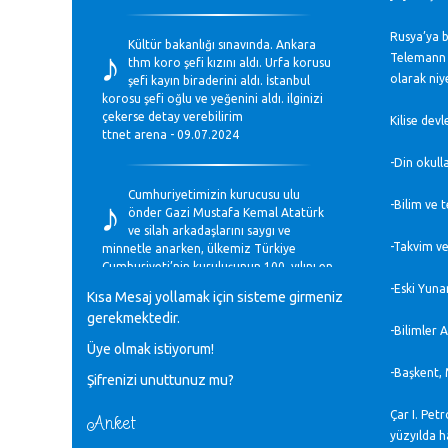
♪
Rusya’ya b
Kültür bakanlığı sınavında. Ankara
Telemann v
thm koro şefi kızını aldı. Urfa korusu
olarak niy
şefi kayın biraderini aldı. İstanbul
korosu şefi oğlu ve yeğenini aldı. ilginizi
çekerse detay verebilirim
Kilise devl
ttnet arena - 09.07.2024
-Din okull
♪
Cumhuriyetimizin kurucusu ulu
-Bilim ve 
önder Gazi Mustafa Kemal Atatürk
ve silah arkadaşlarını saygı ve
-Takvim ve 
minnetle anarken, ülkemiz Türkiye
Cumhuriyeti’nin kuruluşunun 100. yılını en
coşkun ifadelerle kutluyoruz.
-Eski Yunan
Kısa Mesaj yollamak için sisteme girmeniz
Mavi Nota - 28.10.2023
gerekmektedir.
-Bilimler 
Üye olmak istiyorum!
♪
Anadolu Güzel Sanatlar Liseleri
-Başkent, 
Şifrenizi unuttunuz mu?
Müzik Bölümlerinin Eğitim
Programları Sorunları
Çar I. Pet
Gülşah Sargın Kaptaş - 28.10.2023
Anket
yüzyılda h