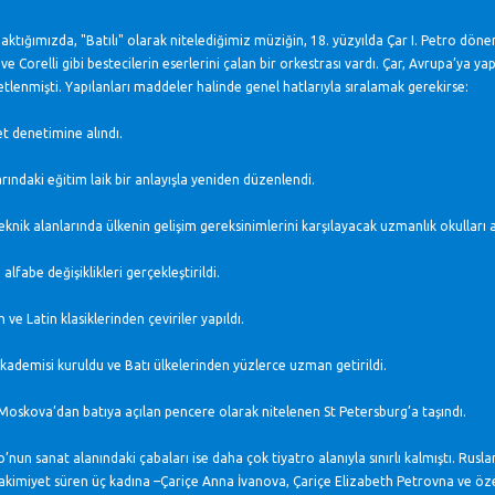
aktığımızda, "Batılı" olarak nitelediğimiz müziğin, 18. yüzyılda Çar I. Petro dönemi
e Corelli gibi bestecilerin eserlerini çalan bir orkestrası vardı. Çar, Avrupa’ya 
etlenmişti. Yapılanları maddeler halinde genel hatlarıyla sıralamak gerekirse:
et denetimine alındı.
arındaki eğitim laik bir anlayışla yeniden düzenlendi.
teknik alanlarında ülkenin gelişim gereksinimlerini karşılayacak uzmanlık okulları aç
alfabe değişiklikleri gerçekleştirildi.
 ve Latin klasiklerinden çeviriler yapıldı.
Akademisi kuruldu ve Batı ülkelerinden yüzlerce uzman getirildi.
Moskova’dan batıya açılan pencere olarak nitelenen St Petersburg’a taşındı.
ro’nun sanat alanındaki çabaları ise daha çok tiyatro alanıyla sınırlı kalmıştı. Rusl
akimiyet süren üç kadına –Çariçe Anna İvanova, Çariçe Elizabeth Petrovna ve özelli