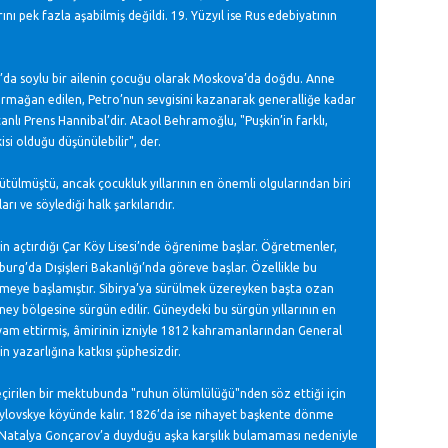
rını pek fazla aşabilmiş değildi. 19. Yüzyıl ise Rus edebiyatının
9’da soylu bir ailenin çocuğu olarak Moskova’da doğdu. Anne
rmağan edilen, Petro’nun sevgisini kazanarak generalliğe kadar
nlı Prens Hannibal’dir. Ataol Behramoğlu, "Puşkin’in farklı,
isi olduğu düşünülebilir", der.
tülmüştü, ancak çocukluk yıllarının en önemli olgularından biri
ı ve söylediği halk şarkılarıdır.
çin açtırdığı Çar Köy Lisesi’nde öğrenime başlar. Öğretmenler,
burg’da Dışişleri Bakanlığı’nda göreve başlar. Özellikle bu
n etmeye başlamıştır. Sibirya’ya sürülmek üzereyken başta ozan
ey bölgesine sürgün edilir. Güneydeki bu sürgün yıllarının en
evam ettirmiş, âmirinin izniyle 1812 kahramanlarından General
in yazarlığına katkısı şüphesizdir.
geçirilen bir mektubunda "ruhun ölümlülüğü"nden söz ettiği için
haylovskye köyünde kalır. 1826’da ise nihayet başkente dönme
ur. Natalya Gonçarov’a duyduğu aşka karşılık bulamaması nedeniyle