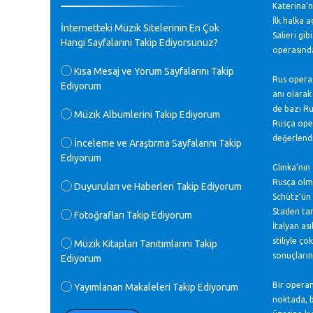
Katerina’n
♪
GEÇMİŞ OLSUN TÜRKİYE!
İlk halka 
İnternetteki Müzik Sitelerinin En Çok
Mavi Nota - 07.02.2023
Salieri gi
Hangi Sayfalarını Takip Ediyorsunuz?
operasınd
♪
Kısa Mesaj ve Yorum Sayfalarını Takip
30 yıl sonra karşılaşmak çok güzel
Rus operas
Ediyorum
Kurtuluş, teveccüh etmişsin çok
anı olarak
teşekkür ederim. Nerelerdesin? Bilgi
de bazı Ru
verirsen sevinirim, selamlar, sevgiler.
Müzik Albümlerini Takip Ediyorum
Rusça op
M.Semih Baylan - 08.01.2023
değerlend
İnceleme ve Araştırma Sayfalarını Takip
Ediyorum
♪
Değerli Müfit hocama en içten sevgi
Glinka’nın
saygılarımı iletin lütfen .Üniversite
Rusça olma
Duyuruları ve Haberleri Takip Ediyorum
yıllarımda özel radyo yayıncılığı
Schütz’ün 
yaptım.1994 yılında derginin bu daldaki
Staden ta
Fotoğrafları Takip Ediyorum
ödülüne layık görülmüştüm evde yıllar
İtalyan asıl
sonra plaketi buldum hadi bir internetten
stiliyle ço
arayayım dediğimde ikinci büyük şoku
Müzik Kitapları Tanıtımlarını Takip
yaşadım 1994 de verdiği ödülü değerli
sonuçların
Ediyorum
hocam arşivinde fotoğraf larımız ile
yayınlamaya devam ediyor.ne büyük bir
Bir operan
Yayımlanan Makaleleri Takip Ediyorum
emek emeği geçen herkese en derin
noktada, b
saygılarımı sunarım.Ne olur hocamın