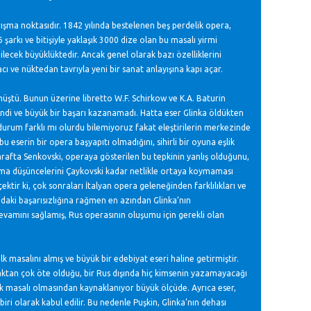
şma noktasıdır. 1842 yılında bestelenen beş perdelik opera,
, 6 şarkı ve bitişiyle yaklaşık 3000 dize olan bu masalı yirmi
bilecek büyüklüktedir. Ancak genel olarak bazı özelliklerini
cı ve nüktedan tavrıyla yeni bir sanat anlayışına kapı açar.
üştü. Bunun üzerine libretto W.F. Schirkow ve K.A. Baturin
elendi ve büyük bir başarı kazanamadı. Hatta eser Glinka öldükten
durum farklı mı olurdu bilemiyoruz fakat eleştirilerin merkezinde
serin bir opera başyapıtı olmadığını, sihirli bir oyuna eşlik
rafta Senkovski, operaya gösterilen bu tepkinin yanlış olduğunu,
 Ama düşüncelerini Çaykovski kadar netlikle ortaya koymaması
tir ki, çok sonraları İtalyan opera geleneğinden farklılıkları ve
aki başarısızlığına rağmen en azından Glinka’nın
devamını sağlamış, Rus operasının oluşumu için gerekli olan
lk masalını almış ve büyük bir edebiyat eseri haline getirmiştir.
maktan çok öte olduğu, bir Rus dışında hiç kimsenin yazamayacağı
alk masalı olmasından kaynaklanıyor büyük ölçüde. Ayrıca eser,
ri olarak kabul edilir. Bu nedenle Puşkin, Glinka’nın dehası