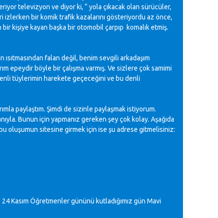
yor televizyon ve diyor ki, “ yola çıkacak olan sürücüler,
izlerken bir komik trafik kazalarını gösteriyordu az önce,
 bir kişiye kayan başka bir otomobil çarpıp komalık etmiş.
in ısıtmasından falan değil, benim sevgili arkadaşım
ım epeydir böyle bir çalışma varmış. Ve sizlere çok samimi
 denli tüylerimin harekete geçeceğini ve bu denli
larımla paylaştım. Şimdi de sizinle paylaşmak istiyorum.
nıyla. Bunun için yapmanız gereken şey çok kolay. Aşağıda
a bu oluşumun sitesine girmek için ise şu adrese gitmelisiniz:
yiz. 24 Kasım Öğretmenler gününü kutladığımız gün Mavi