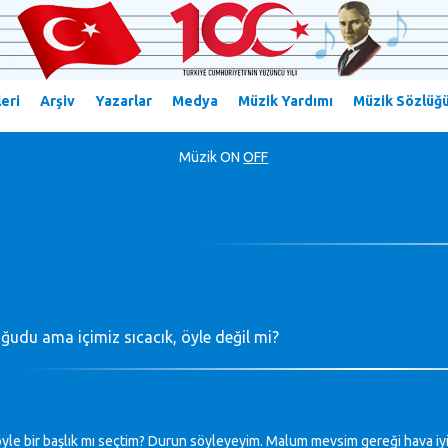
eri
Arşiv
Yazarlar
Medya
Müzik Yardımı
Müzik Sözlüğ
Müzik
ON
OFF
ğudu ama içimiz sıcacık, öyle değil mi?
le bir başlık mı seçtim? Durun söyleyeyim. Malum mevsim gereği hava iyice 