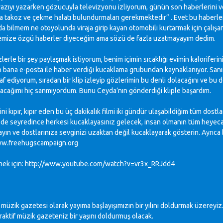
azıyı yazarken gözucuyla televizyonu izliyorum, günün son haberlerini veri
a takoz ve çekme halatı bulundurmaları gerekmektedir” . Evet bu haberleri 
da bilmem ne otoyolunda viraja girip kayan otomobili kurtarmak için çalışan
kemize özgü haberler diyeceğim ama sözü de fazla uzatmayayım dedim.
lerle bir şey paylaşmak istiyorum, benim içimin sıcaklığı evimin kaloriferin
 bana e-posta ile haber verdiği kucaklama grubundan kaynaklanıyor. Sanır
iraf ediyorum, sıradan bir klip izleyip gözlerimin bu denli dolacağını ve bu
cağımı hiç sanmıyordum. Bunu Ceyda’nın gönderdiği kliple başardım.
ini kıpır, kıpır eden bu üç dakikalık filmi iki gündür ulaşabildiğim tüm dost
zde seyredince herkesi kucaklayasınız gelecek, insan olmanın tüm heyeca
ıklayın ve dostlarınıza sevginizi uzaktan değil kucaklayarak gösterin. Ayrıc
ww.freehugscampaign.org
mek için:
http://www.youtube.com/watch?v=vr3x_RRJdd4
f müzik gazetesi olarak yayıma başlayışımızın bir yılını doldurmak üzere
raktif müzik gazeteniz bir yaşını doldurmuş olacak.