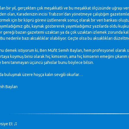
lan bir yıl, gerçekten çok meşakkatli ve bu meşakkat ölçüsünde uğraşı ve
den olan, Karadenizin incisi Trabzon’dan yönetmeye çalıştığım gazetemle,
irmek için bir köprü görevi üstlenerek sonuç olarak bir veri bankası oluş
yayımladığımız gibi, kaynak göstererek yayımladığımız yazılarda oldu kuşku
r gereği bazan gazetemi uzaktan ya da çok uzaktan izlemek zorunda kald
 Bu nedenle bazı aksaklıklar olabiliyor. Geçte olsa bu aksaklıkları düzeltme 
nu demek istiyorum ki, Ben Müfit Semih Baylan, hem profesyonel olarak sa
ortaya koymuş birisi olarak hiç kimsenin, ama hiç kimsenin emeğini çıkarım
e beni tanımayan üçüncü şahıslar bunu böylece bilsin.
da buluşmak üzere hoşça kalın sevgili okurlar…
mih Baylan
♫
vsiye Et