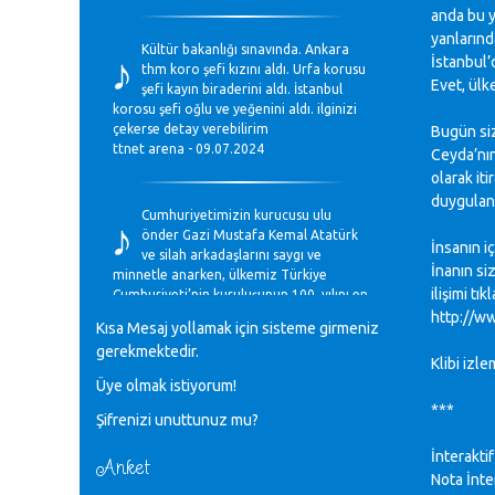
anda bu y
♪
yanlarınd
Kültür bakanlığı sınavında. Ankara
İstanbul’
thm koro şefi kızını aldı. Urfa korusu
Evet, ül
şefi kayın biraderini aldı. İstanbul
korosu şefi oğlu ve yeğenini aldı. ilginizi
çekerse detay verebilirim
Bugün siz
ttnet arena - 09.07.2024
Ceyda’nın
olarak it
duygulana
♪
Cumhuriyetimizin kurucusu ulu
önder Gazi Mustafa Kemal Atatürk
İnsanın iç
ve silah arkadaşlarını saygı ve
İnanın si
minnetle anarken, ülkemiz Türkiye
ilişimi t
Cumhuriyeti’nin kuruluşunun 100. yılını en
coşkun ifadelerle kutluyoruz.
http://w
Kısa Mesaj yollamak için sisteme girmeniz
Mavi Nota - 28.10.2023
gerekmektedir.
Klibi izle
Üye olmak istiyorum!
♪
Anadolu Güzel Sanatlar Liseleri
***
Şifrenizi unuttunuz mu?
Müzik Bölümlerinin Eğitim
Programları Sorunları
İnterakti
Gülşah Sargın Kaptaş - 28.10.2023
Anket
Nota İnte