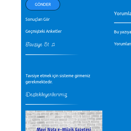
ellerinden benim için öpün.
GÖNDER
Kurtuluş Çelebi - 07.01.2023
Yoruml
Sonuçları Gör
♪
18. yılımız kutlu olsun
Mavi Nota - 24.11.2022
Geçmişteki Anketler
Bu yazıya
♫
Tavsiye Et
Yorumlar
♪
Biliyorum Cüneyt bey, yazımda da
böyle bir şey demedim zaten.
editör - 20.11.2022
♪
Tavsiye etmek için sisteme girmeniz
sayın müfit bey bilgilerinizi kontrol
edi 6440 sayılı cso kurulrş kanununda
gerekmektedir.
4 b diye bir tanım yoktur
CÜNEYT BALKIZ - 15.11.2022
Destekleyenlerimiz
Tüm Mesajlar