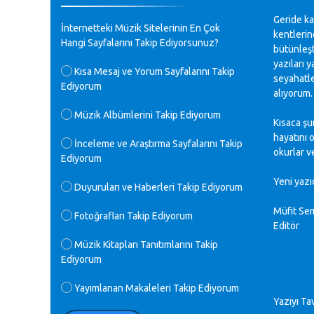
♪
Geride ka
GEÇMİŞ OLSUN TÜRKİYE!
İnternetteki Müzik Sitelerinin En Çok
Mavi Nota - 07.02.2023
kentlerin
Hangi Sayfalarını Takip Ediyorsunuz?
bütünleşt
yazıları 
♪
Kısa Mesaj ve Yorum Sayfalarını Takip
30 yıl sonra karşılaşmak çok güzel
seyahatle
Ediyorum
Kurtuluş, teveccüh etmişsin çok
alıyorum.
teşekkür ederim. Nerelerdesin? Bilgi
verirsen sevinirim, selamlar, sevgiler.
Müzik Albümlerini Takip Ediyorum
Kısaca şu
M.Semih Baylan - 08.01.2023
hayatını 
İnceleme ve Araştırma Sayfalarını Takip
okurlar v
Ediyorum
♪
Değerli Müfit hocama en içten sevgi
saygılarımı iletin lütfen .Üniversite
Yeni yazı
Duyuruları ve Haberleri Takip Ediyorum
yıllarımda özel radyo yayıncılığı
yaptım.1994 yılında derginin bu daldaki
Müfit Se
Fotoğrafları Takip Ediyorum
ödülüne layık görülmüştüm evde yıllar
Editör
sonra plaketi buldum hadi bir internetten
arayayım dediğimde ikinci büyük şoku
Müzik Kitapları Tanıtımlarını Takip
yaşadım 1994 de verdiği ödülü değerli
Ediyorum
hocam arşivinde fotoğraf larımız ile
yayınlamaya devam ediyor.ne büyük bir
Yayımlanan Makaleleri Takip Ediyorum
emek emeği geçen herkese en derin
Yazıyı Ta
saygılarımı sunarım.Ne olur hocamın