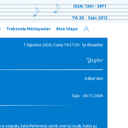
ISSN: 1301 - 3971
Yıl: 20 Sayı: 2012
ü
Trabzonlu Müzisyenler
Bize Ulaşın
7 Ağustos 2026, Cuma
19:27:21 İyi Aksamlar
Yazılar
Editör'den
Sayı: - 06.11.2006
soğudu, kaloriferlerimiz yandı, evin içi sıcak, hatta şu